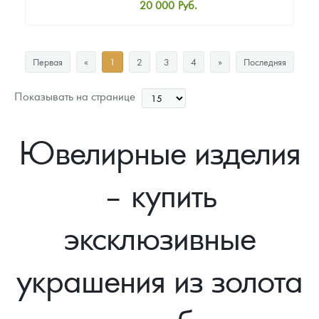
20 000
Руб.
Стандартная цена
20 000
Руб.
Первая
«
1
2
3
4
»
Последняя
Цена выкупа
Звоните
Показывать на странице
Ювелирные изделия
– купить
эксклюзивные
украшения из золота