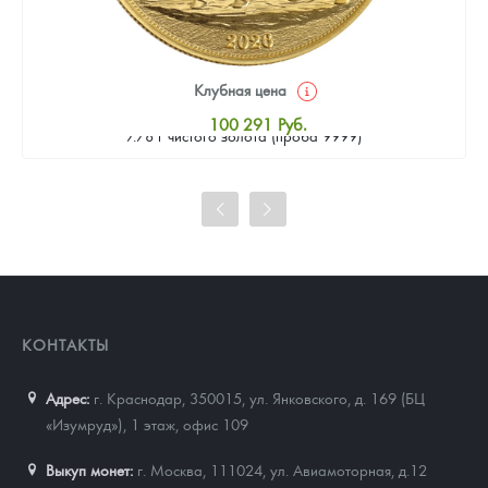
Клубная цена
Золотая монета Камеруна "Верность и Доблесть" 2026 г.в.,
100 291
Руб.
7.78 г чистого золота (проба 9999)
Стандартная цена
101 215
Руб.
Цена выкупа
92 434
Руб.
КОНТАКТЫ
Адрес:
г. Краснодар, 350015
,
ул. Янковского, д. 169 (БЦ
«Изумруд»), 1 этаж, офис 109
Выкуп монет:
г. Москва, 111024, ул. Авиамоторная, д.12