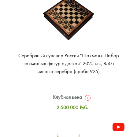
Русская нумизматика
Звоните
Золотая карманная галерея
Наборы подарочных и коллекционных монет
Монеты и жетоны из недрагоценных металлов
Серебряный сувенир России "Шахматы. Набор
Книги по нумизматике
шахматных фигур с доской" 2025 г.в., 850 г
чистого серебра (проба 925)
Клубная цена
2 500 000
Руб.
Стандартная цена
2 505 000
Руб.
Цена выкупа