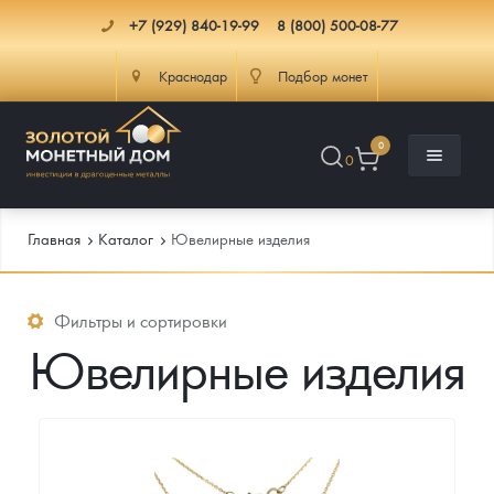
+7 (929) 840-19-99
8 (800) 500-08-77
Краснодар
Подбор монет
0
0
Главная
Каталог
Ювелирные изделия
Каталог
Фильтры и сортировки
Ювелирные изделия
Инфо
Каталог Монет
Доставка
Инвестиционные монеты
Как сделать заказ
Услуги
Памятные и старинные монеты
Подлинность монет
Монеты Россия и СССР