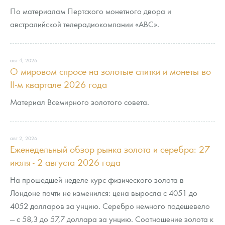
Русская нумизматика
По материалам Пертского монетного двора и
австралийской телерадиокомпании «ABC».
Золотая карманная галерея
Наборы подарочных и коллекционных монет
авг 4, 2026
О мировом спросе на золотые слитки и монеты во
Монеты и жетоны из недрагоценных металлов
II-м квартале 2026 года
Книги по нумизматике
Материал Всемирного золотого совета.
авг 2, 2026
Еженедельный обзор рынка золота и серебра: 27
июля - 2 августа 2026 года
На прошедшей неделе курс физического золота в
Лондоне почти не изменился: цена выросла с 4051 до
4052 долларов за унцию. Серебро немного подешевело
— с 58,3 до 57,7 доллара за унцию. Соотношение золота к