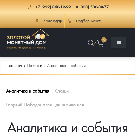
+7 (929) 840-19-99
8 (800) 500-08-77
Краснодар
Подбор монет
0
0
Главная
Новости
Аналитика и события
Каталог
Аналитика и события
Cтатьи
Инфо
Каталог Монет
Георгий Победоносец - динамика цен
Доставка
Инвестиционные монеты
Как сделать заказ
Аналитика и события
Услуги
Памятные и старинные монеты
Подлинность монет
Монеты Россия и СССР