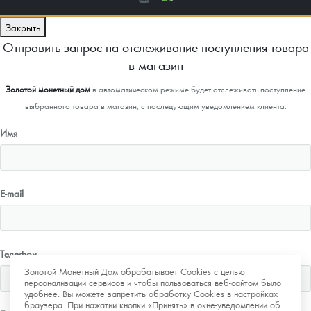
Закрыть
Отправить запрос на отслеживание поступления товара
в магазин
Золотой монетный дом
в автоматическом режиме будет отслеживать поступление
выбранного товара в магазин, с последующим уведомлением клиента.
Имя
E-mail
Телефон
Золотой Монетный Дом обрабатывает Cookies с целью
персонализации сервисов и чтобы пользоваться веб-сайтом было
удобнее. Вы можете запретить обработку Cookies в настройках
браузера. При нажатии кнопки «Принять» в окне-уведомлении об