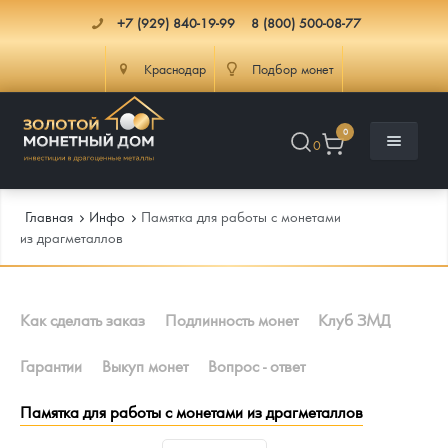
+7 (929) 840-19-99
8 (800) 500-08-77
Краснодар
Подбор монет
0
0
Главная
Инфо
Памятка для работы с монетами
из драгметаллов
Каталог
Как сделать заказ
Подлинность монет
Клуб ЗМД
Инфо
Каталог Монет
Гарантии
Выкуп монет
Вопрос - ответ
Доставка
Инвестиционные монеты
Как сделать заказ
Памятка для работы с монетами из драгметаллов
Услуги
Памятные и старинные монеты
Подлинность монет
Монеты Россия и СССР