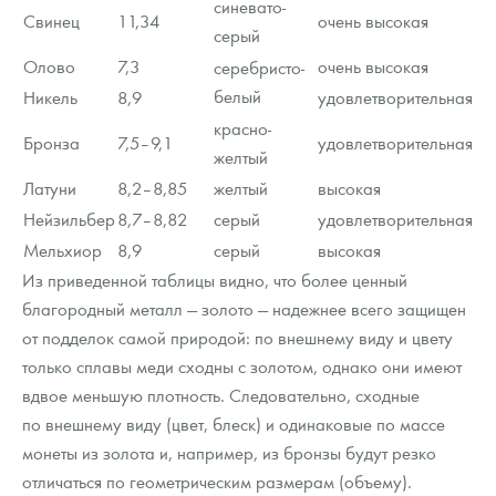
синевато-
Свинец
11,34
очень высокая
серый
Олово
7,3
очень высокая
серебристо-
белый
Никель
8,9
удовлетворительная
красно-
Бронза
7,5–9,1
удовлетворительная
желтый
Латуни
8,2–8,85
желтый
высокая
Нейзильбер
8,7–8,82
серый
удовлетворительная
Мельхиор
8,9
серый
высокая
Из приведенной таблицы видно, что более ценный
благородный металл — золото — надежнее всего защищен
от подделок самой природой: по внешнему виду и цвету
только сплавы меди сходны с золотом, однако они имеют
вдвое меньшую плотность. Следовательно, сходные
по внешнему виду (цвет, блеск) и одинаковые по массе
монеты из золота и, например, из бронзы будут резко
отличаться по геометрическим размерам (объему).