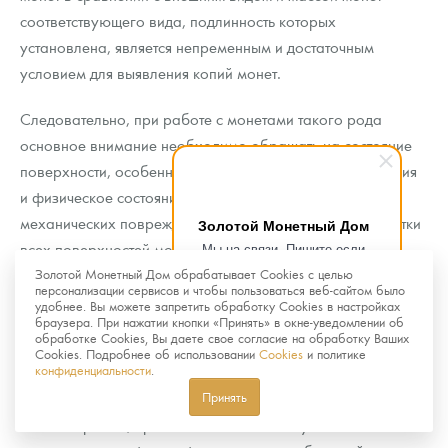
соответствующего вида, подлинность которых
установлена, является непременным и достаточным
условием для выявления копий монет.
Следовательно, при работе с монетами такого рода
основное внимание необходимо обращать на состояние
поверхности, особенности художественного оформления
и физическое состояние, то есть наличие возможных
механических повреждений. Высокое качество обработки
Золотой Монетный Дом
всех поверхностей монеты «пруф» позволяет легко
Мы на связи. Пишите если
возникнут любые вопросы.
обнаружить любые, в том числе мельчайшие, следы
Золотой Монетный Дом обрабатывает Cookies с целью
Рады помочь.
персонализации сервисов и чтобы пользоваться веб-сайтом было
инструментального воздействия на монету. (Даже
удобнее. Вы можете запретить обработку Cookies в настройках
браузера. При нажатии кнопки «Принять» в окне-уведомлении об
прикосновение кончика пальца к зеркальному полю такой
обработке Cookies, Вы даете свое согласие на обработку Ваших
монеты оставляет на ней трудно удаляемый жировой
Cookies. Подробнее об использовании
Cookies
и политике
конфиденциальности
.
след.)
Принять
Таким образом, проблема незаконного уменьшения