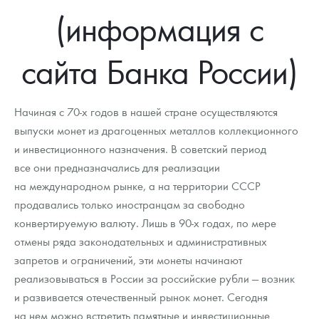
Русская нумизматика
(информация с
Золотая карманная галерея
сайта Банка России)
Наборы подарочных и коллекционных монет
Монеты и жетоны из недрагоценных металлов
Начиная с 70-х годов в нашей стране осуществляются
выпуски монет из драгоценных металлов коллекционного
Книги по нумизматике
и инвестиционного назначения. В советский период
все они предназначались для реализации
на международном рынке, а на территории СССР
продавались только иностранцам за свободно
конвертируемую валюту. Лишь в 90-х годах, по мере
отмены ряда законодательных и административных
запретов и ограничений, эти монеты начинают
реализовываться в России за российские рубли — возник
и развивается отечественный рынок монет. Сегодня
на нем можно встретить памятные и инвестиционные