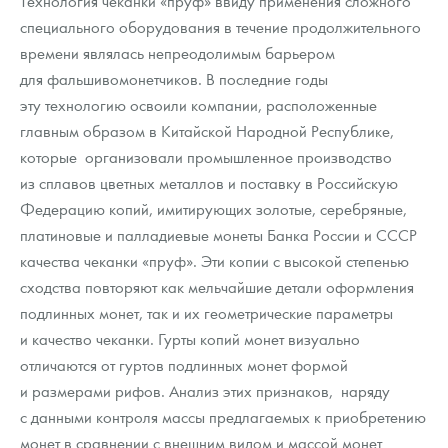
Технология чеканки «пруф» ввиду применения сложного
специального оборудования в течение продолжительного
времени являлась непреодолимым барьером
для фальшивомонетчиков. В последние годы
эту технологию освоили компании, расположенные
главным образом в Китайской Народной Республике,
которые организовали промышленное производство
из сплавов цветных металлов и поставку в Российскую
Федерацию копий, имитирующих золотые, серебряные,
платиновые и палладиевые монеты Банка России и СССР
качества чеканки «пруф». Эти копии с высокой степенью
сходства повторяют как мельчайшие детали оформления
подлинных монет, так и их геометрические параметры
и качество чеканки. Гурты копий монет визуально
отличаются от гуртов подлинных монет формой
и размерами рифов. Анализ этих признаков, наряду
с данными контроля массы предлагаемых к приобретению
монет в сравнении с внешним видом и массой монет