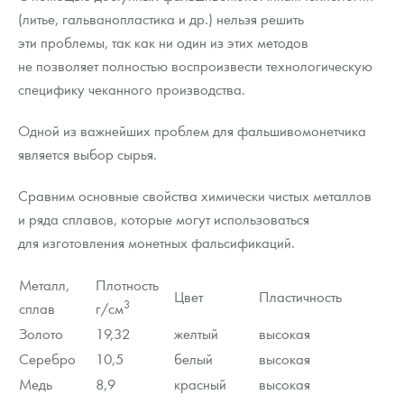
(литье, гальванопластика и др.) нельзя решить
эти проблемы, так как ни один из этих методов
не позволяет полностью воспроизвести технологическую
специфику чеканного производства.
Одной из важнейших проблем для фальшивомонетчика
является выбор сырья.
Сравним основные свойства химически чистых металлов
и ряда сплавов, которые могут использоваться
для изготовления монетных фальсификаций.
Металл,
Плотность
Цвет
Пластичность
3
сплав
г/см
Золото
19,32
желтый
высокая
Серебро
10,5
белый
высокая
Медь
8,9
красный
высокая