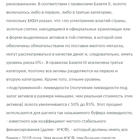
рискованными. В соответствии с правилами Базеля II, золото
включалось либо в первую, либо в третью категорию,
поскольку БКБН указал, что «по усмотрению властей страны,
золотые слитки, находящиеся в официальных хранилищах или
в форме выделенных активов в той степени, в которой они
обеспечены обязательствами по поставке желтого металла,
могут рассматриваться в качестве денег и, следовательно, иметь
уровень риска 0%». В правилах Базеля III исключена третья
категория, поэтому все активы разделяются на первую и
вторую категорию. Кроме того, отныне уровень
«подстриженной» ликвидности (получение ликвидности под
залог активов в размере меньшем, чем реальная стоимость этих
активов) золота увеличивается с 50% до 85%. Этот процент
используется для расчета так называемого буфера ликвидности,
- известного как коэффициент чистого стабильного
финансирования (далее - КЧСФ), - который должны иметь все
банки с 2018 года. Чем выше КЧСФ, тем больше средств