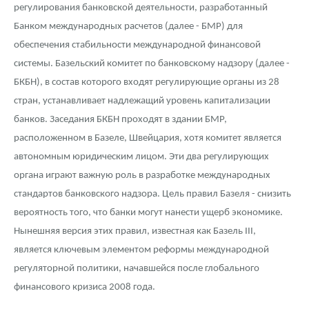
Русская нумизматика
регулирования банковской деятельности, разработанный
Банком международных расчетов (далее - БМР) для
Золотая карманная галерея
обеспечения стабильности международной финансовой
системы. Базельский комитет по банковскому надзору (далее -
Наборы подарочных и коллекционных монет
БКБН), в состав которого входят регулирующие органы из 28
Монеты и жетоны из недрагоценных металлов
стран, устанавливает надлежащий уровень капитализации
банков. Заседания БКБН проходят в здании БМР,
Книги по нумизматике
расположенном в Базеле, Швейцария, хотя комитет является
автономным юридическим лицом. Эти два регулирующих
органа играют важную роль в разработке международных
стандартов банковского надзора. Цель правил Базеля - снизить
вероятность того, что банки могут нанести ущерб экономике.
Нынешняя версия этих правил, известная как Базель III,
является ключевым элементом реформы международной
регуляторной политики, начавшейся после глобального
финансового кризиса 2008 года.