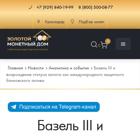
+7 (929) 840-19-99
8 (800) 500-08-77
Краснодар
Подбор монет
0
0
Главная
Новости
Аналитика и события
Базель III и
возрождение статуса золота как международного защитного
банковского актива
Каталог
Инфо
Каталог Монет
Доставка
Инвестиционные монеты
Как сделать заказ
Базель III и
Услуги
Памятные и старинные монеты
Подлинность монет
Монеты Россия и СССР