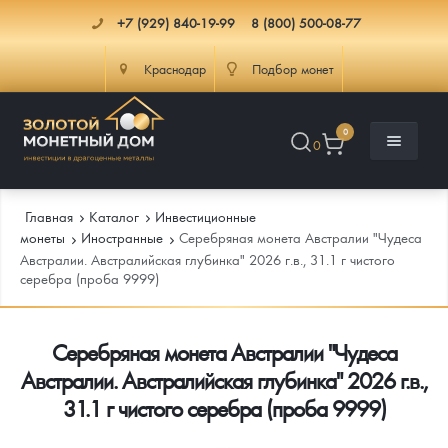
+7 (929) 840-19-99
8 (800) 500-08-77
Краснодар
Подбор монет
0
0
Главная
Каталог
Инвестиционные
монеты
Иностранные
Серебряная монета Австралии "Чудеса
Австралии. Австралийская глубинка" 2026 г.в., 31.1 г чистого
серебра (проба 9999)
Каталог
Инфо
Каталог Монет
Серебряная монета Австралии "Чудеса
Австралии. Австралийская глубинка" 2026 г.в.,
Доставка
Инвестиционные монеты
Как сделать заказ
31.1 г чистого серебра (проба 9999)
Услуги
Памятные и старинные монеты
Подлинность монет
Монеты Россия и СССР