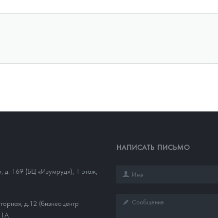
НАПИСАТЬ ПИСЬМО
о, д. 169 (БЦ «Изумруд»), 1 этаж,
торная, д.12 (бизнес-центр
11А