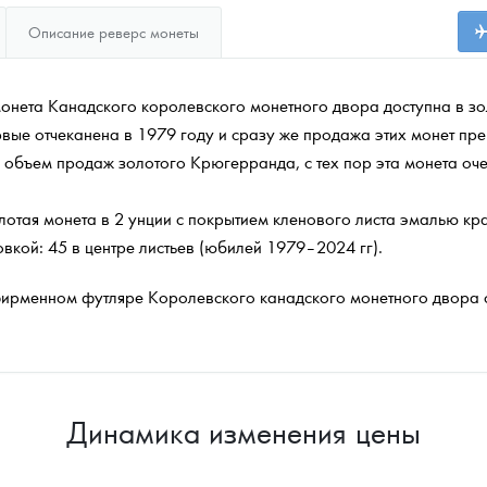
Описание реверс монеты
онета Канадского королевского монетного двора доступна в зо
рвые отчеканена в 1979 году и сразу же продажа этих монет п
объем продаж золотого Крюгерранда, с тех пор эта монета о
отая монета в 2 унции с покрытием кленового листа эмалью кр
вкой: 45 в центре листьев (юбилей 1979–2024 гг).
 фирменном футляре Королевского канадского монетного двора 
Динамика изменения цены