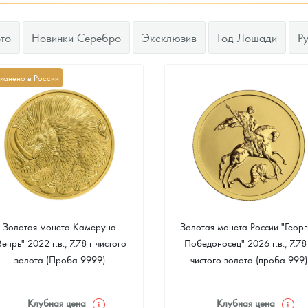
то
Новинки Серебро
Эксклюзив
Год Лошади
Р
канено в России
Золотая монета Камеруна
Золотая монета России "Георг
Вепрь" 2022 г.в., 7.78 г чистого
Победоносец" 2026 г.в., 7.78
золота (Проба 9999)
чистого золота (проба 999)
Клубная цена
Клубная цена