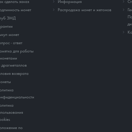
ак сделать заказ
Информация
Cт
одлинность монет
Распродажа монет и жетонов
Ге
По
луб ЗМД
ди
арантии
Ко
ыкуп монет
опрос - ответ
амятка для работы
 монетами
з драгметаллов
словия возврата
онеты
олитика
онфиденциальности
олитика
спользования
ookies
оложение по