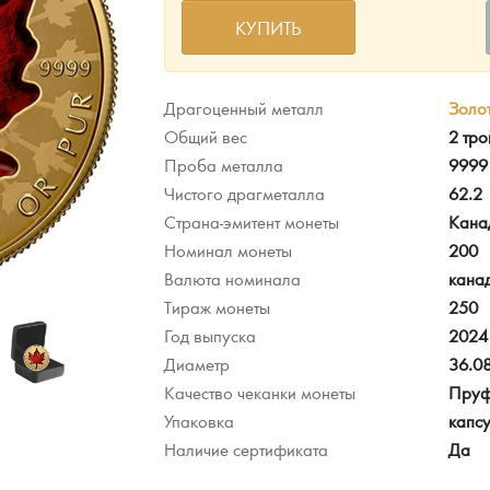
КУПИТЬ
ра, платины на 2026 год
Драгоценный металл
Золо
Общий вес
2 тро
Проба металла
9999
Чистого драгметалла
62.2
Страна-эмитент монеты
Кана
Номинал монеты
200
Валюта номинала
кана
Тираж монеты
250
Год выпуска
2024
Диаметр
36.0
данных
Качество чеканки монеты
Пру
Упаковка
капсу
Наличие сертификата
Да