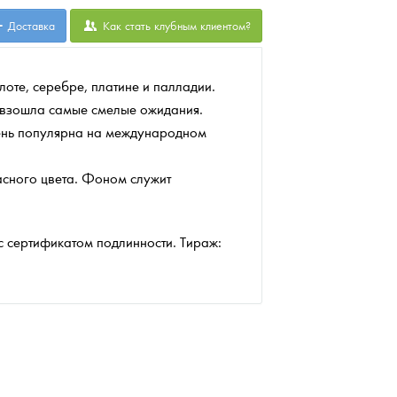
Доставка
Как стать клубным клиентом?
лоте, серебре, платине и палладии.
ревзошла самые смелые ожидания.
чень популярна на международном
асного цвета. Фоном служит
с сертификатом подлинности. Тираж: