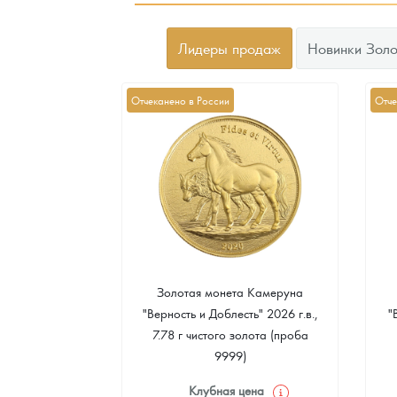
Лидеры продаж
Новинки Золо
Отчеканено в России
Отче
а Острова Св.
Золотая монета Камеруна
рс" 2024 г.в.,
"Верность и Доблесть" 2026 г.в.,
"
еребра (проба
7.78 г чистого золота (проба
9999)
цена
Клубная цена