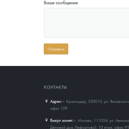
Ваше сообщение
КОНТАКТЫ
Адрес:
г. Краснодар, 350015
,
ул. Янковског
офис 109
Выкуп монет:
г. Москва, 111024, ул. Авиамо
Деловой дом Лефортово), 10 этаж, офис 9