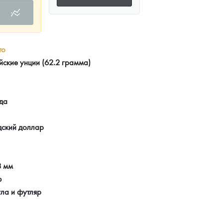
то
йские унции (62.2 грамма)
да
дский доллар
8 мм
ф
ла и футляр