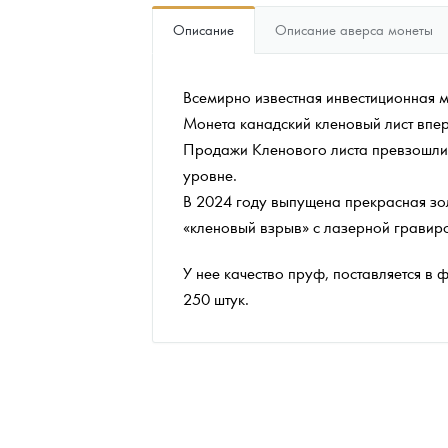
Описание
Описание аверса монеты
Наборы подарочных и коллекционных монет
Монеты и жетоны из недрагоценных металлов
Всемирно известная инвестиционная м
Монета канадский кленовый лист впе
Книги по нумизматике
Продажи Кленового листа превзошли 
уровне.
В 2024 году выпущена прекрасная зол
«кленовый взрыв» с лазерной гравиро
У нее качество пруф, поставляется в
250 штук.