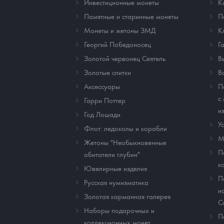
Инвестиционные монеты
К
Памятные и старинные монеты
П
Монеты и жетоны ЗМД
К
Георгий Победоносец
Г
Золотой червонец Сеятель
В
Золотые слитки
В
Аксессуары
П
с
Гарри Поттер
и
Год Лошади
У
Флот: ледоколы и корабли
М
Жетоны "Необыкновенные
П
обитатели глубин"
к
Ювелирные изделия
П
Русская нумизматика
и
Золотая карманная галерея
C
Наборы подарочных и
П
коллекционных монет