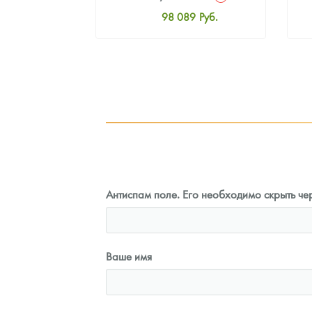
6
Руб.
98 089
Руб.
ная цена
Стандартная цена
6
Руб.
98 537
Руб.
ыкупа
Цена выкупа
оните
91 371
Руб.
Антиспам поле. Его необходимо скрыть чер
Ваше имя