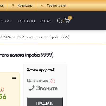
иск
Краснодар
Подбор монет
0
РОВКИ
КОНТАКТЫ
О НАС
0
2024 г.в., 62.2 г чистого золота (проба 9999)
стого золота (проба 9999)
Хотите продать?
Цена выкупа
Звоните
56
ПРОДАТЬ