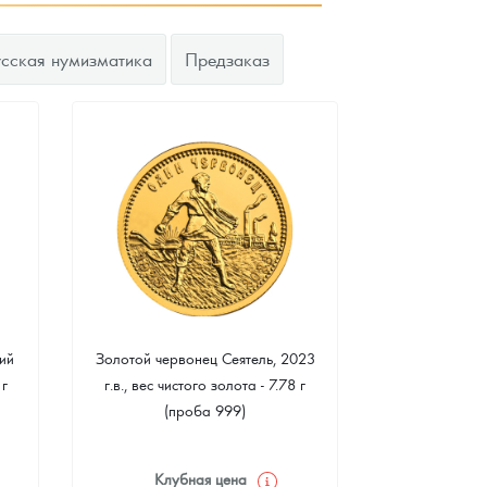
усская нумизматика
Предзаказ
ий
Золотой червонец Сеятель, 2023
Золотая 
 г
г.в., вес чистого золота - 7.78 г
"Филармонике
(проба 999)
г чистого зо
Клубная цена
Клуб