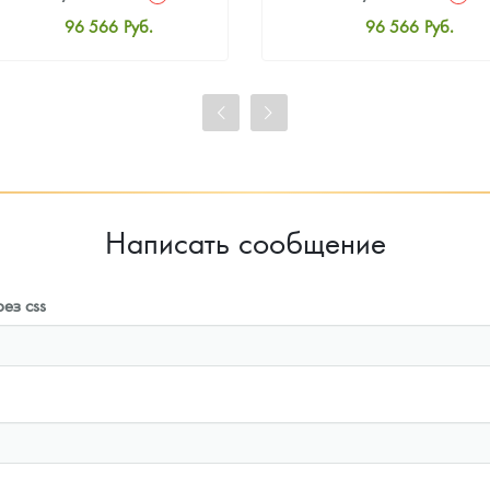
96 566
Руб.
96 566
Руб.
Стандартная цена
Стандартная цена
97 014
Руб.
97 014
Руб.
Цена выкупа
Цена выкупа
91 371
Руб.
92 267
Руб.
Написать сообщение
ез css