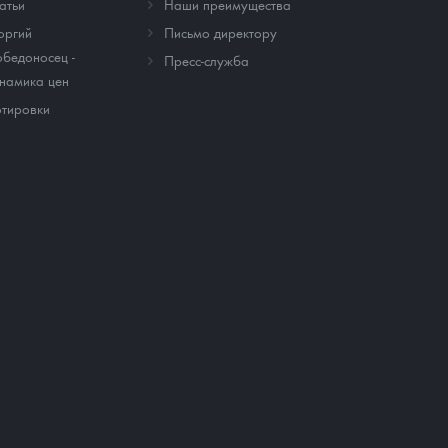
атьи
Наши преимущества
оргий
Письмо директору
бедоносец -
Пресс-служба
намика цен
тировки