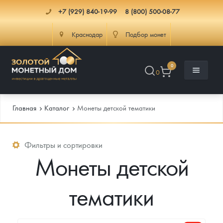
+7 (929) 840-19-99
8 (800) 500-08-77
Краснодар
Подбор монет
0
0
Главная
Каталог
Монеты детской тематики
Каталог
Фильтры и сортировки
Монеты детской
Инфо
Каталог Монет
тематики
Доставка
Инвестиционные монеты
Как сделать заказ
Услуги
Памятные и старинные монеты
Подлинность монет
Монеты Россия и СССР