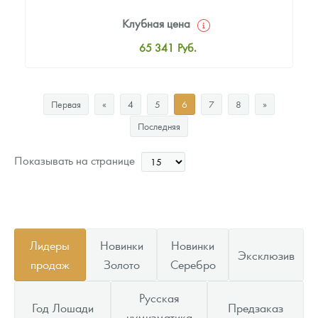
Клубная цена
65 341
Руб.
Стандартная цена
66 897
Руб.
Первая
«
4
5
6
7
8
»
Цена выкупа
Последняя
Звоните
Показывать на странице
Лидеры
Новинки
Новинки
Эксклюзив
продаж
Золото
Серебро
Русская
Год Лошади
Предзаказ
нумизматика