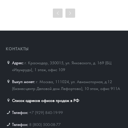
98 386
Руб.
Цена выкупа
91 230
Руб.
КОНТАКТЫ
Адрес:
г. Краснодар, 350015
,
ул. Янковского, д. 169 (БЦ
«Изумруд»), 1 этаж, офис 109
Выкуп монет:
г. Москва, 111024, ул. Авиамоторная, д.12
(бизнес-центр Деловой дом Лефортово), 10 этаж, офис 911А
Список адресов офисов продаж в РФ
Телефон:
+7 (929) 840-19-99
Телефон:
8 (800) 500-08-77