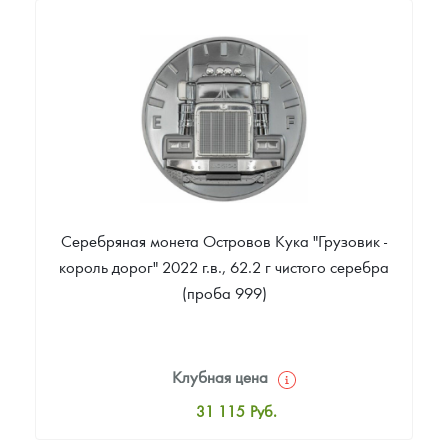
Русская нумизматика
115 000
Руб.
Цена выкупа
Золотая карманная галерея
Звоните
Наборы подарочных и коллекционных монет
Монеты и жетоны из недрагоценных металлов
Книги по нумизматике
Серебряная монета Островов Кука "Грузовик -
король дорог" 2022 г.в., 62.2 г чистого серебра
(проба 999)
Клубная цена
31 115
Руб.
Стандартная цена