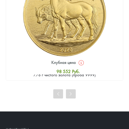
Клубная цена
Золотая монета Камеруна "Верность и Доблесть" 2026 г.в.,
98 552
Руб.
7.78 г чистого золота (проба 9999)
Стандартная цена
99 002
Руб.
Цена выкупа
91 802
Руб.