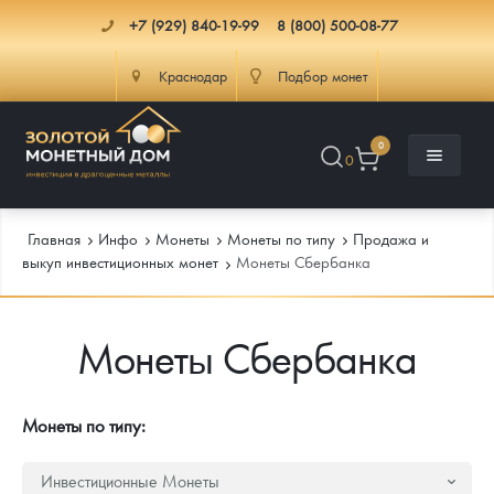
+7 (929) 840-19-99
8 (800) 500-08-77
Краснодар
Подбор монет
0
0
Главная
Инфо
Монеты
Монеты по типу
Продажа и
выкуп инвестиционных монет
Монеты Сбербанка
Каталог
Монеты Сбербанка
Инфо
Каталог Монет
Доставка
Инвестиционные монеты
Как сделать заказ
Монеты по типу:
Услуги
Памятные и старинные монеты
Подлинность монет
Монеты Россия и СССР
Инвестиционные Монеты