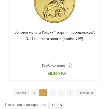
Золотая монета России "Георгий Победоносец",
3.11 г чистого золота (проба 999)
Клубная цена
48 390
Руб.
Стандартная цена
48 570
Руб.
Первая
«
1
2
3
»
Последняя
Цена выкупа
40 475
Руб.
Показывать на странице