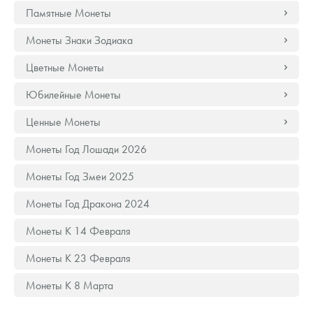
Русская нумизматика
Памятные Монеты
Золотая карманная галерея
Монеты Знаки Зодиака
Цветные Монеты
Наборы подарочных и коллекционных монет
Юбилейные Монеты
Монеты и жетоны из недрагоценных металлов
Ценные Монеты
Книги по нумизматике
Монеты Год Лошади 2026
Монеты Год Змеи 2025
Монеты Год Дракона 2024
Монеты К 14 Февраля
Монеты К 23 Февраля
Монеты К 8 Марта