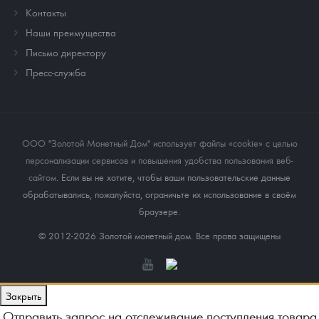
Контакты
Наши преимущества
Письмо директору
Пресс-служба
ООО "Золотой Монетный Дом" использует файлы «cookie» с целью
персонализации сервисов и повышения удобства пользования веб-
сайтом
. Если вы не хотите, чтобы ваши пользовательские данные
обрабатывались, пожалуйста, ограничьте их использование в своём
браузере.
© 2012-2026 Золотой монетный дом. Все права защищены
Закрыть
Отправить запрос на отслеживание поступления товара