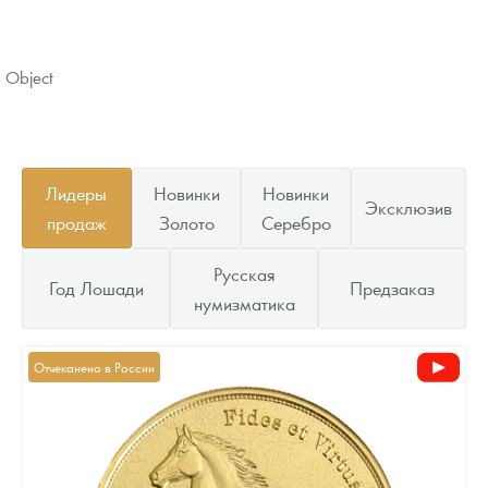
Object
Лидеры
Новинки
Новинки
Эксклюзив
продаж
Золото
Серебро
Русская
Год Лошади
Предзаказ
нумизматика
Отчеканено в России