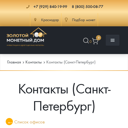
+7 (929) 840-19-99
8 (800) 500-08-77
Краснодар
Подбор монет
0
0
Главная
Контакты
Контакты (Санкт-Петербург)
Контакты (Санкт-
Каталог
Инфо
Каталог Монет
Петербург)
Доставка
Инвестиционные монеты
Как сделать заказ
Услуги
Памятные и старинные монеты
Подлинность монет
Монеты Россия и СССР
Список офисов