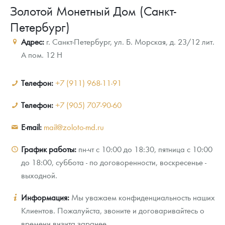
Золотой Монетный Дом (Санкт-
Новости
Монеты и жетоны ЗМД
Клуб ЗМД
Подбор монет
Иностранные
Памятные монеты России и СССР
Петербург)
Котировки
Георгий Победоносец
Гарантии
Информация
Аналитика и события
Монеты стран мира после 1950г
Монеты Царской России
Адрес:
г. Санкт-Петербург
,
ул. Б. Морская, д. 23/12 лит.
Контакты
Золотой червонец Сеятель
Выкуп монет
Распродажа монет и жетонов
Cтатьи
Курс золота и серебра
Итоги 2025 года. Прогноз курсов золота, серебра, платины на
А пом. 12 Н
2026 год
О нас
Золотые слитки
Вопрос - ответ
Георгий Победоносец - динамика цен
Лом выкуп
Выкуп серебряных монет
Телефон:
+7 (911) 968-11-91
Аксессуары
Памятка для работы с монетами из драгметаллов
Скупка слитков
Наши преимущества
Телефон:
+7 (905) 707-90-60
Гарри Поттер
Условия возврата
Письмо директору
E-mail:
mail@zoloto-md.ru
Год Лошади
Монеты
Пресс-служба
График работы:
пн-чт с 10:00 до 18:30, пятница с 10:00
до 18:00, суббота - по договоренности, воскресенье -
Флот: ледоколы и корабли
Политика конфиденциальности
выходной.
Жетоны "Необыкновенные обитатели глубин"
Политика использования Cookies
Информация:
Мы уважаем конфиденциальность наших
Ювелирные изделия
Положение по обработке и защите персональных данных
Клиентов. Пожалуйста, звоните и договаривайтесь о
времени визита заранее.