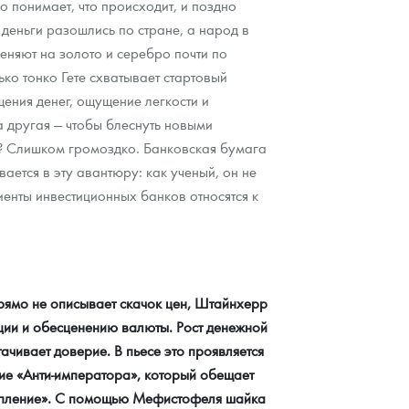
о понимает, что происходит, и поздно
деньги разошлись по стране, а народ в
еняют на золото и серебро почти по
ко тонко Гете схватывает стартовый
ения денег, ощущение легкости и
 а другая — чтобы блеснуть новыми
и? Слишком громоздко. Банковская бумага
вается в эту авантюру: как ученый, он не
иенты инвестиционных банков относятся к
прямо не описывает скачок цен, Штайнхерр
ции и обесценению валюты. Рост денежной
чивает доверие. В пьесе это проявляется
ние «Анти-императора», который обещает
ступление». С помощью Мефистофеля шайка