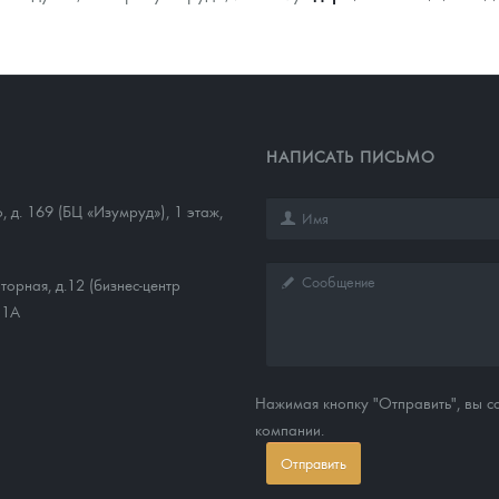
НАПИСАТЬ ПИСЬМО
о, д. 169 (БЦ «Изумруд»), 1 этаж,
торная, д.12 (бизнес-центр
11А
Нажимая кнопку "Отправить", вы 
компании.
Отправить