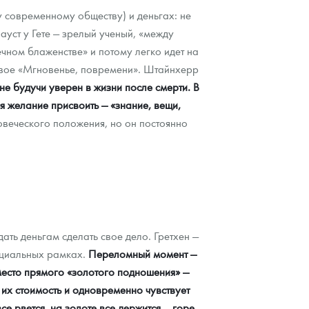
у современному обществу) и деньгах: не
ауст у Гете — зрелый ученый, «между
ечном блаженстве» и потому легко идет на
овое «Мгновенье, повремени». Штайнхерр
не будучи уверен в жизни после смерти. В
я желание присвоить — «знание, вещи,
овеческого положения, но он постоянно
ать деньгам сделать свое дело. Гретхен —
оциальных рамках.
Переломный момент —
есто прямого «золотого подношения» —
 их стоимость и одновременно чувствует
се рвется, на золоте все держится… горе