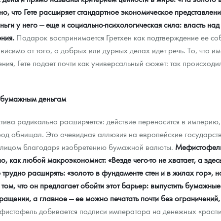
о, что Гете расширяет стандартное экономическое представлен
ньги у него — еще и социально-психологическая сила: власть на
ния.
Подарок воспринимается Гретхен как подтверждение ее соб
висимо от того, о добрых или дурных делах идет речь. То, что
ния, Гете подает почти как универсальный сюжет: так происходил
 бумажным деньгам
тива радикально расширяется: действие переносится в империю
народ обнищал. Это очевидная аллюзия на европейские государс
м лицом благодаря изобретению бумажной валюты.
Мефистофель,
о, как любой макроэкономист: «Везде чего-то не хватает, а здес
трудно расширять: «золото в фундаменте стен и в жилах гор», но
том, что он предлагает обойти этот барьер: выпустить бумажные
ращении, а главное — ее можно печатать почти без ограничений
фистофель добивается подписи императора на денежных «распис