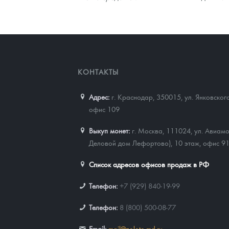
КОНТАКТЫ
Адрес:
г. Краснодар, 350015
,
ул. Янковског
офис 109
Выкуп монет:
г. Москва, 111024, ул. Авиамо
Деловой дом Лефортово), 10 этаж, офис 9
Список адресов офисов продаж в РФ
Телефон:
+7 (929) 840-19-99
Телефон:
8 (800) 500-08-77
Email:
mail@zoloto-md.ru