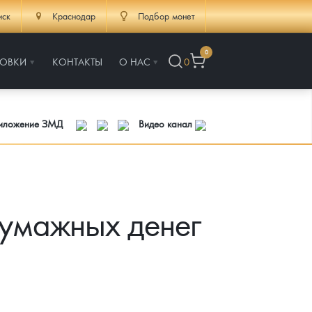
иск
Краснодар
Подбор монет
0
РОВКИ
КОНТАКТЫ
О НАС
0
риложение ЗМД
Видео канал
бумажных денег