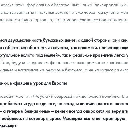
«ассигнаты», формально обеспеченные национализированными
спользовались для покупки земли, но уже через год купон отмен
тельно оживило торговлю, но по мере печати все новых выпуско
имал двусмысленность бумажных денег: с одной стороны, они сни
т соблазн «разбогатеть из ничего», как алхимики, превращающие
уальное золото под землей», так и реальные правители легко 
Гете, будучи свидетелем финансовых экспериментов и соблазно
 денег и настаивал на реформе бюджета, а не на чудесах эмисс
нки, инфляция и урок для Европы
водит мост от «Фауста» к современной денежной политике. Гла
 проблема никуда не делась, но сегодня переместилась в плоск
 а теперь и безналичные — деньги всегда опираются на веру в то
нтробанков, ни договоры вроде Маастрихтского не гарантируют 
легчения.