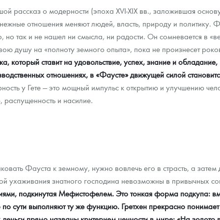
ой рассказ о модерности (эпоха XVI-XIX вв., заложившая основ
ра, платины на 2026 год
денежные отношения меняют людей, власть, природу и политику. Ф
, но так и не нашел ни смысла, ни радости. Он сомневается в «в
вою душу на «полноту земного опыта», пока не произнесет рок
, который ставит на удовольствие, успех, знание и обладание, 
зводственных отношениях, в «Фаусте» движущей силой становитс
ость у Гете — это мощный импульс к открытию и улучшению чел
е, распущенность и насилие.
овать Фауста к земному, нужно вовлечь его в страсть, а затем д
данных
орой ухаживания знатного господина невозможны в привычных с
иями, подкинутая Мефистофелем. Это тонкая форма подкупа: вм
 по сути выполняют ту же функцию. Гретхен прекрасно понимает
х деньги прямо названы критерием ценности в мире: «На золото в