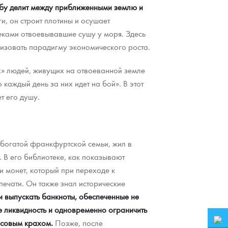
ужбу делит между приближенными землю и
, он строит плотины и осушает
веками отвоевывавшие сушу у моря. Здесь
лизовать парадигму экономического роста.
х» людей, живущих на отвоеванной земле
 каждый день за них идет на бой». В этот
т его душу.
 богатой франкфуртской семьи, жил в
 В его библиотеке, как показывают
и монет, который при переходе к
печати. Он также знал исторические
и выпускать банкноты, обеспеченные не
е ликвидность и одновременно ограничить
нсовым крахом.
Позже, после