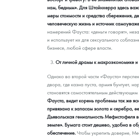
нам, бедным». Для Штайнхерра здесь важн
Наборы подарочных и коллекционных монет
меры стоимости и средства сбережения, де
человеческую жизнь и источник самоуваже
Монеты и жетоны из недрагоценных металлов
намерений Фауста: «деньги говорят», неза
Книги по нумизматике
и использует их для сексуального соблазне
бизнесе, любой сфере власти.
От личной драмы к макроэкономике и
Однако во второй части «Фауста» перспек
двора, где казна пуста, армия бунтует, 
становятся самостоятельным действующи
Фауста, видит корень проблемы так же ясн
привязана к запасам золота и серебра, ее 
Дьявольская гениальность Мефистофеля в 
земле». Бумага стоит дешево, удобна в об
обеспечение.
Чтобы укрепить доверие, Ме