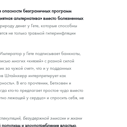
я опасности безграничных программ
риятная альтернатива» вместо болезненных
ироду денег у Гете, которые способны
ется не только травмой гиперинфляции
Император у Гете подписывает банкноты,
писью многих «князей» с разной силой
к за чужой счет», что и у подданных
ов Штайнхерр интерпретирует как
ость». В его прочтении, Бетховен и
да кто-то предлагает простое чудо вместо
но лежащей у сердца» и спросить себя, не
спекуляций, безудержной эмиссии и жизни
й популизм и злоупотребление властью
.