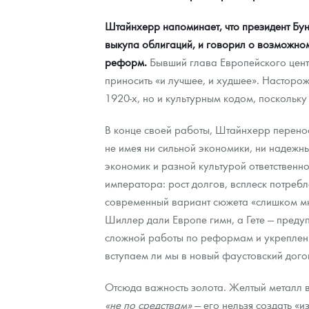
Штайнхерр напоминает, что президент Бу
выкупа облигаций, и говорил о возможном
реформ.
Бывший глава Европейского цент
приносить «и лучшее, и худшее». Насторо
1920-х, но и культурным кодом, поскольку
В конце своей работы, Штайнхерр перено
не имея ни сильной экономики, ни надежны
экономик и разной культурой ответственнос
императора: рост долгов, всплеск потре
современный вариант сюжета «слишком мно
Шиллер дали Европе гимн, а Гете — предуп
сложной работы по реформам и укреплению
вступаем ли мы в новый фаустовский дого
Отсюда важность золота. Желтый металл 
«не по средствам»
— его нельзя создать «и