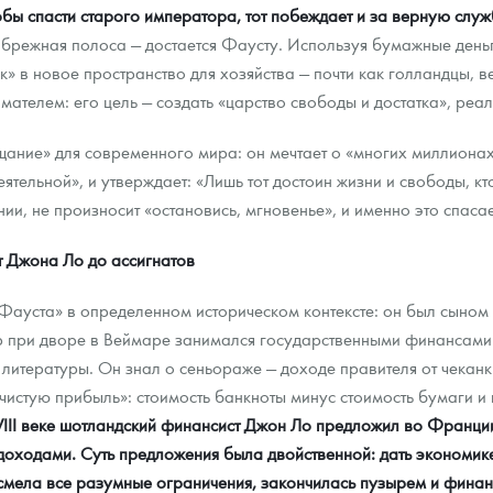
обы спасти старого императора, тот побеждает и за верную сл
брежная полоса — достается Фаусту. Используя бумажные деньги
» в новое пространство для хозяйства — почти как голландцы, 
мателем: его цель — создать «царство свободы и достатка», реа
ание» для современного мира: он мечтает о «многих миллиона
тельной», и утверждает: «Лишь тот достоин жизни и свободы, кто
ии, не произносит «остановись, мгновенье», и именно это спасае
т Джона Ло до ассигнатов
«Фауста» в определенном историческом контексте: он был сыном
р при дворе в Веймаре занимался государственными финансами.
литературы. Он знал о сеньораже — доходе правителя от чеканк
истую прибыль»: стоимость банкноты минус стоимость бумаги и 
VIII веке шотландский финансист Джон Ло предложил во Франци
доходами. Суть предложения была двойственной: дать экономик
смела все разумные ограничения, закончилась пузырем и фина