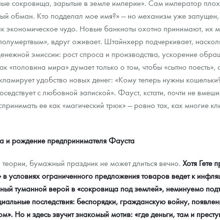
тные сокровища, зарытые в земле империи». Сам император плох
ный обман. Кто подделал мое имя?» — но механизм уже запущен, 
как экономическое чудо. Новые банкноты охотно принимают, их м
полумертвым», вдруг оживает. Штайнхерр подчеркивает, насколь
нежной эмиссии: рост спроса и производства, ускорение обращ
как «половина мира» думает только о том, чтобы «сытно поесть»,
кламирует удобство новых денег: «Кому теперь нужны кошельк
оседствует с любовной запиской». Фауст, кстати, почти не вмеши
принимать ее как «магический трюк» — ровно так, как многие кл
на и рождение предпринимателя Фауста
й теории, бумажный праздник не может длиться вечно.
Хотя Гете 
» в условиях ограниченного предложения товаров ведет к инфля
ный туманной верой в «сокровища под землей», неминуемо подта
оциальные последствия: беспорядки, гражданскую войну, появле
». Но и здесь звучит знакомый мотив: «где деньги, там и пре