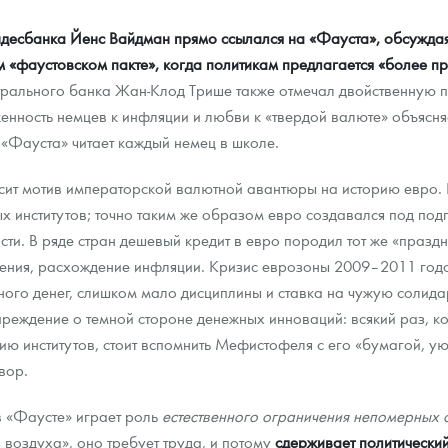
ндесбанка Йенс Вайдман прямо ссылался на «Фауста», обсужда
 «фаустовском пакте», когда политикам предлагается «более п
рального банка Жан-Клод Трише также отмечал двойственную пр
женность немцев к инфляции и любви к «твердой валюте» объясня
 «Фауста» читает каждый немец в школе.
сит мотив императорской валютной авантюры на историю евро. 
х институтов; точно таким же образом евро создавался под под
ти. В ряде стран дешевый кредит в евро породил тот же «праздни
бления, расхождение инфляции. Кризис еврозоны 2009–2011 год
го денег, слишком мало дисциплины и ставка на чужую солидарн
реждение о темной стороне денежных инноваций: всякий раз, ког
 институтов, стоит вспомнить Мефистофеля с его «бумагой, уют
вор.
в «Фаусте» играет роль
естественного ограничения непомерных 
з воздуха», оно требует труда, и потому
сдерживает политически