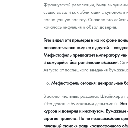
Французской революции, были выпущены 
существовали как облигации с купоном и и
полноценную валюту. Сначала это действи
началась инфляция и обвал доверия.
Гете видел эти примеры и на их фоне пон
развиваться экономике; с другой — создаю
Мефистофель предлагает императору «вирт
и кажущейся безграничности эмиссии.
Сам 
Августа от поспешного введения бумажных
Мефистофель сегодня: центральные ба
В заключительных разделах Штайнхерр про
«Что делать с бумажными деньгами?».
Эта
курсов и доверия к институтам. Бумажные —
строгие правила. Но ни независимость це
печатный станок» ради краткосрочного об