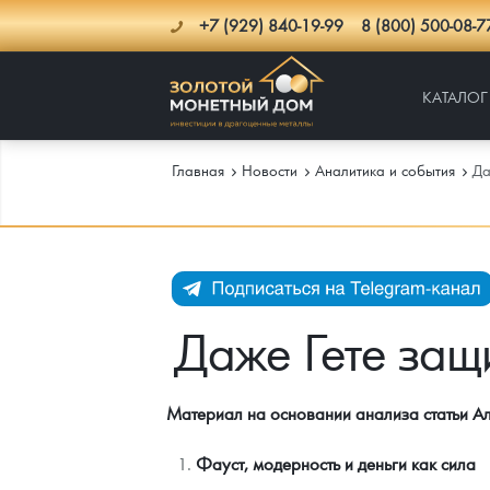
+7 (929) 840-19-99
8 (800) 500-08-7
КАТАЛОГ
Главная
Новости
Аналитика и события
Да
Каталог
Инфо
Каталог Монет
Даже Гете защ
Доставка
Инвестиционные монеты
Как сделать заказ
Услуги
Памятные и старинные монеты
Подлинность монет
Монеты Россия и СССР
Материал на основании анализа статьи 
Новости
Монеты и жетоны ЗМД
Клуб ЗМД
Подбор монет
Иностранные
Памятные монеты России и СССР
Фауст, модерность и деньги как сила
Котировки
Георгий Победоносец
Гарантии
Информация
Аналитика и события
Монеты стран мира после 1950г
Монеты Царской России