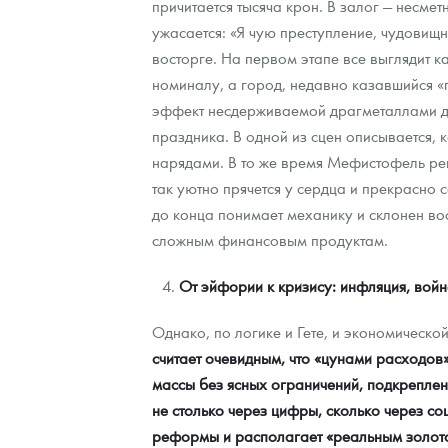
причитается тысяча крон. В залог — несме
ужасается: «Я чую преступление, чудовищ
восторге. На первом этапе все выглядит 
номиналу, а город, недавно казавшийся «
эффект несдерживаемой драгметаллами де
праздника. В одной из сцен описывается, 
нарядами. В то же время Мефистофель ре
так уютно прячется у сердца и прекрасно с
до конца понимает механику и склонен вос
сложным финансовым продуктам.
От эйфории к кризису: инфляция, вой
Однако, по логике и Гете, и экономическо
считает очевидным, что «цунами расходов
массы без ясных ограничений, подкреплен
не столько через цифры, сколько через с
реформы и располагает «реальным золотом