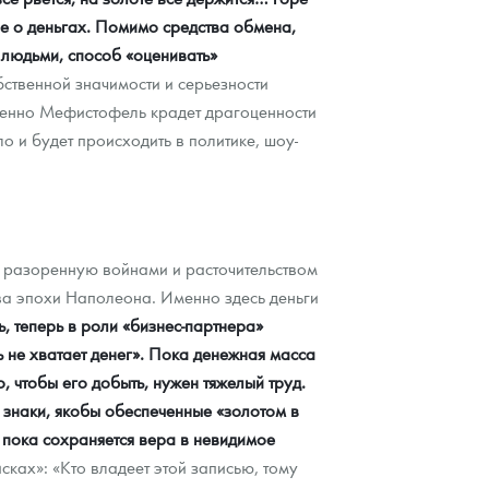
ие о деньгах. Помимо средства обмена,
д людьми, способ «оценивать»
ственной значимости и серьезности
 именно Мефистофель крадет драгоценности
о и будет происходить в политике, шоу-
, разоренную войнами и расточительством
тва эпохи Наполеона. Именно здесь деньги
 теперь в роли «бизнес-партнера»
ь не хватает денег». Пока денежная масса
, чтобы его добыть, нужен тяжелый труд.
 знаки, якобы обеспеченные «золотом в
, пока сохраняется вера в невидимое
ках»: «Кто владеет этой записью, тому