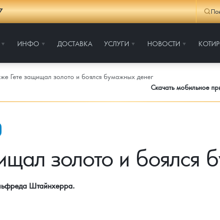
7
По
ИНФО
ДОСТАВКА
УСЛУГИ
НОВОСТИ
КОТИ
же Гете защищал золото и боялся бумажных денег
Скачать мобильное п
ищал золото и боялся 
Альфреда Штайнхерра.