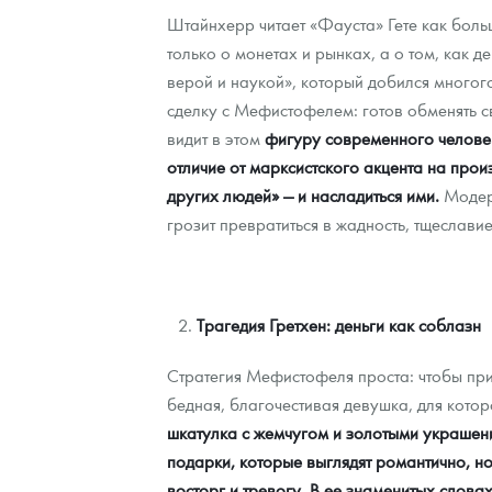
Штайнхерр читает «Фауста» Гете как больш
Контакты
Золотой червонец Сеятель
Выкуп монет
Распродажа монет и жетонов
Cтатьи
Курс золота и серебра
Итоги 2025 года. Прогноз курсов золота, сереб
только о монетах и рынках, а о том, как 
верой и наукой», который добился многого
О нас
Золотые слитки
Вопрос - ответ
Георгий Победоносец - динамика цен
Лом выкуп
Выкуп серебряных монет
сделку с Мефистофелем: готов обменять с
видит в этом
фигуру современного человека
Аксессуары
Памятка для работы с монетами из драгметаллов
Скупка слитков
Наши преимущества
отличие от марксистского акцента на прои
Гарри Поттер
Условия возврата
других людей» — и насладиться ими.
Модерн
Письмо директору
грозит превратиться в жадность, тщеслави
Год Лошади
Монеты
Пресс-служба
Флот: ледоколы и корабли
Политика конфиденциальности
Трагедия Гретхен: деньги как соблазн
Жетоны "Необыкновенные обитатели глубин"
Политика использования Cookies
Стратегия Мефистофеля проста: чтобы прик
Ювелирные изделия
Положение по обработке и защите персональных 
бедная, благочестивая девушка, для кот
шкатулка с жемчугом и золотыми украшен
Русская нумизматика
подарки, которые выглядят романтично, но
Золотая карманная галерея
восторг и тревогу. В ее знаменитых слова