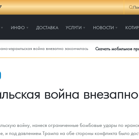
7
По
ИНФО
ДОСТАВКА
УСЛУГИ
НОВОСТИ
КОТИ
ано-израильская война внезапно закончилась
Скачать мобильное п
льская война внезапно
льскую войну, нанеся ограниченные бомбовые удары по иранс
, и под давлением Трампа на обе стороны конфликта было дост