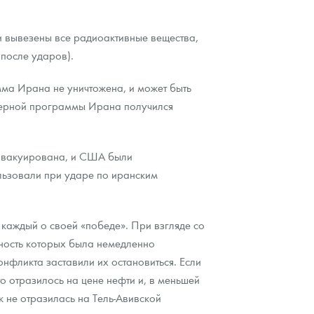
 вывезены все радиоактивные вещества,
после ударов).
ма Ирана не уничтожена, и может быть
дерной программы Ирана получился
 эвакуирована, и США были
льзовали при ударе по иранским
каждый о своей «победе». При взгляде со
ность которых была немедленно
нфликта заставили их остановиться. Если
то отразилось на цене нефти и, в меньшей
к не отразилась на Тель-Авивской