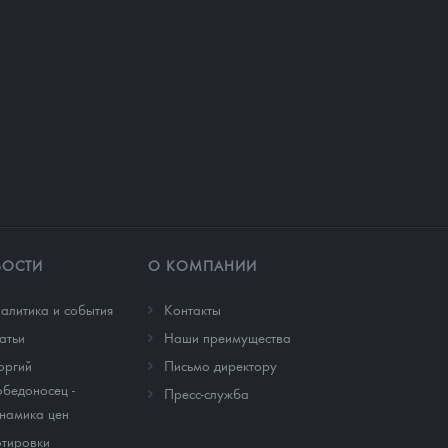
ВОСТИ
О КОМПАНИИ
алитика и события
Контакты
атьи
Наши преимущества
оргий
Письмо директору
бедоносец -
Пресс-служба
намика цен
тировки