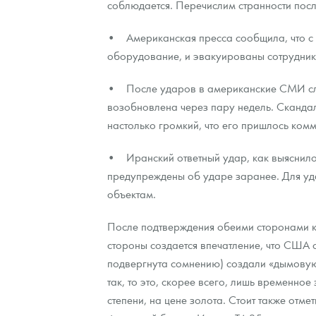
соблюдается. Перечислим странности посл
Контакты
Золотой червонец Сеятель
Выкуп монет
Распродажа монет и жетонов
Cтатьи
Курс золота и серебра
Итоги 2025 года. Прогноз курсов золота, сереб
• Американская пресса сообщила, что с 
оборудование, и эвакуированы сотрудники
О нас
Золотые слитки
Вопрос - ответ
Георгий Победоносец - динамика цен
Лом выкуп
Выкуп серебряных монет
• После ударов в американские СМИ слил
Аксессуары
Памятка для работы с монетами из драгметаллов
Скупка слитков
Наши преимущества
возобновлена через пару недель. Сканд
настолько громкий, что его пришлось ком
Гарри Поттер
Условия возврата
Письмо директору
Год Лошади
Монеты
• Иранский ответный удар, как выяснило
Пресс-служба
предупреждены об ударе заранее. Для уд
Флот: ледоколы и корабли
Политика конфиденциальности
объектам.
Жетоны "Необыкновенные обитатели глубин"
Политика использования Cookies
После подтверждения обеими сторонами к
стороны создается впечатление, что США
Ювелирные изделия
Положение по обработке и защите персональных 
подвергнута сомнению) создали «дымовую 
Русская нумизматика
так, то это, скорее всего, лишь временно
степени, на цене золота. Стоит также отме
Золотая карманная галерея