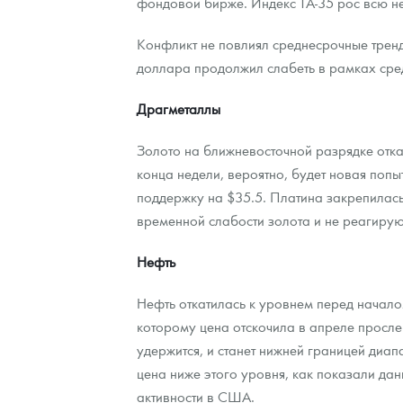
фондовой бирже. Индекс ТА-35 рос всю н
Наборы подарочных и коллекционных монет
Конфликт не повлиял среднесрочные трен
доллара продолжил слабеть в рамках сред
Монеты и жетоны из недрагоценных металлов
Драгметаллы
Книги по нумизматике
Золото на ближневосточной разрядке откат
конца недели, вероятно, будет новая поп
поддержку на $35.5. Платина закрепилась
временной слабости золота и не реагирую
Нефть
Нефть откатилась к уровнем перед начало
которому цена отскочила в апреле просле
удержится, и станет нижней границей диапа
цена ниже этого уровня, как показали да
активности в США.