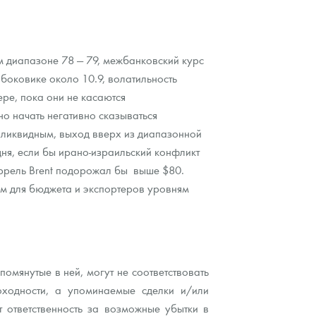
 диапазоне 78 — 79, межбанковский курс
 боковике около 10.9, волатильность
ере, пока они не касаются
но начать негативно сказываться
коликвидным, выход вверх из диапазонной
дня, если бы ирано-израильский конфликт
аррель Brent подорожал бы выше $80.
ым для бюджета и экспортеров уровням
мянутые в ней, могут не соответствовать
ходности, а упоминаемые сделки и/или
 ответственность за возможные убытки в