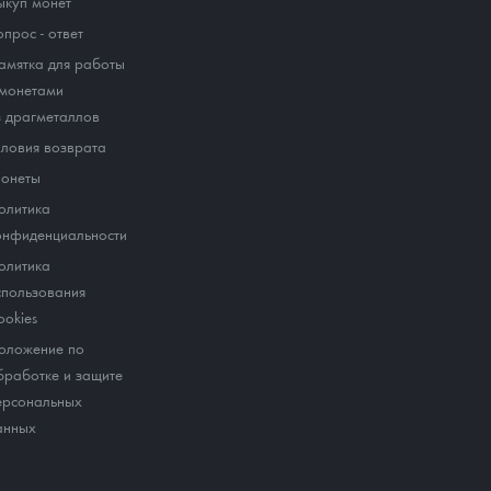
ыкуп монет
опрос - ответ
амятка для работы
 монетами
з драгметаллов
словия возврата
онеты
олитика
онфиденциальности
олитика
спользования
ookies
оложение по
бработке и защите
ерсональных
анных