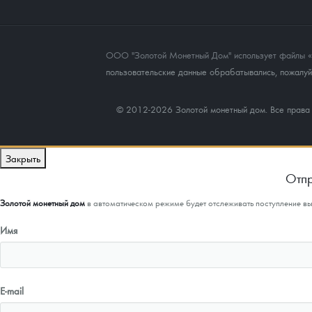
ООО "Золотой Монетный Дом" использует файлы «co
пользовательские данные обрабатывались, пожалуйс
© 2012-2026 Золотой монетный дом. Все прав
Закрыть
Отпр
Золотой монетный дом
в автоматическом режиме будет отслеживать поступление в
Имя
E-mail