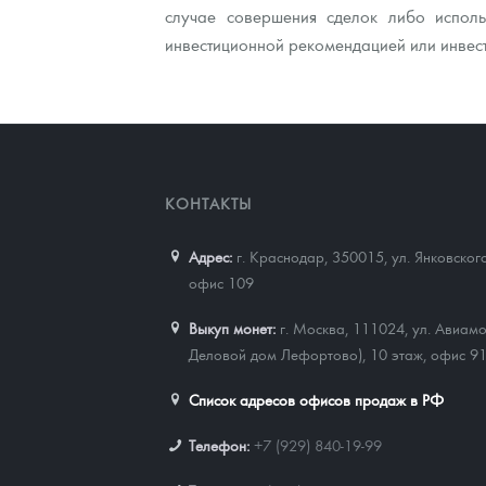
случае совершения сделок либо исполь
инвестиционной рекомендацией или инвес
КОНТАКТЫ
Адрес:
г. Краснодар, 350015
,
ул. Янковског
офис 109
Выкуп монет:
г. Москва, 111024, ул. Авиамо
Деловой дом Лефортово), 10 этаж, офис 9
Список адресов офисов продаж в РФ
Телефон:
+7 (929) 840-19-99