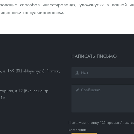
зование способов инвестирования, упомянутых в данной и
тиционным консультированием.
НАПИСАТЬ ПИСЬМО
о, д. 169 (БЦ «Изумруд»), 1 этаж,
торная, д.12 (бизнес-центр
11А
Нажимая кнопку "Отправить", вы 
компании.