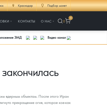
иск
Краснодар
Подбор монет
0
РОВКИ
КОНТАКТЫ
О НАС
0
риложение ЗМД
Видео канал
 закончилась
ким ядерным объектам. После этого Иран
игнуто прекращение огня, которое кое-как