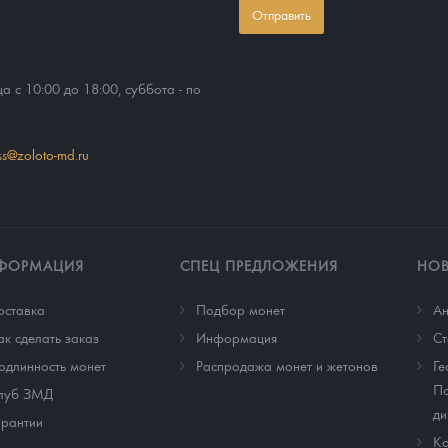
Отправить
ца с 10:00 до 18:00, суббота - по
ss@zoloto-md.ru
ФОРМАЦИЯ
СПЕЦ ПРЕДЛОЖЕНИЯ
НО
оставка
Подбор монет
Ан
ак сделать заказ
Информация
Cт
одлинность монет
Распродажа монет и жетонов
Ге
По
луб ЗМД
ди
арантии
Ко