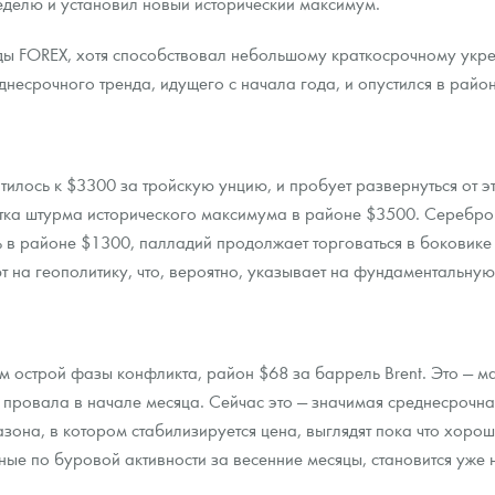
еделю и установил новый исторический максимум.
ды FOREX, хотя способствовал небольшому краткосрочному укре
несрочного тренда, идущего с начала года, и опустился в райо
илось к $3300 за тройскую унцию, и пробует развернуться от э
ытка штурма исторического максимума в районе $3500. Серебро
 в районе $1300, палладий продолжает торговаться в боковике
т на геополитику, что, вероятно, указывает на фундаментальную
м острой фазы конфликта, район $68 за баррель Brent. Это — ма
 провала в начале месяца. Сейчас это — значимая среднесрочна
зона, в котором стабилизируется цена, выглядят пока что хорошим
нные по буровой активности за весенние месяцы, становится уж