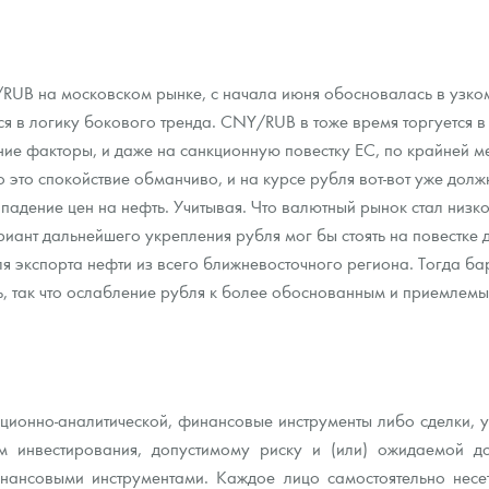
UB на московском рынке, с начала июня обосновалась в узком
ся в логику бокового тренда. CNY/RUB в тоже время торгуется в
ние факторы, и даже на санкционную повестку ЕС, по крайней м
 это спокойствие обманчиво, и на курсе рубля вот-вот уже долж
падение цен на нефть. Учитывая. Что валютный рынок стал низ
иант дальнейшего укрепления рубля мог бы стоять на повестке 
ля экспорта нефти из всего ближневосточного региона. Тогда б
ь, так что ослабление рубля к более обоснованным и приемлем
ионно-аналитической, финансовые инструменты либо сделки, упо
 инвестирования, допустимому риску и (или) ожидаемой до
ансовыми инструментами. Каждое лицо самостоятельно несет