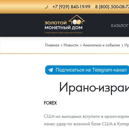
+7 (929) 840-19-99
8 (800) 500-08-7
КАТАЛОГ
Главная
Новости
Аналитика и события
Ир
Каталог
Инфо
Каталог Монет
Ирано-израи
Доставка
Инвестиционные монеты
Как сделать заказ
FOREX
Услуги
Памятные и старинные монеты
Подлинность монет
Монеты Россия и СССР
США на выходных вступили в ирано-израи
Новости
Монеты и жетоны ЗМД
Клуб ЗМД
Подбор монет
Иностранные
Памятные монеты России и СССР
нанес удар по военной базе США в Катаре
Котировки
Георгий Победоносец
Гарантии
Информация
Аналитика и события
Монеты стран мира после 1950г
Монеты Царской России