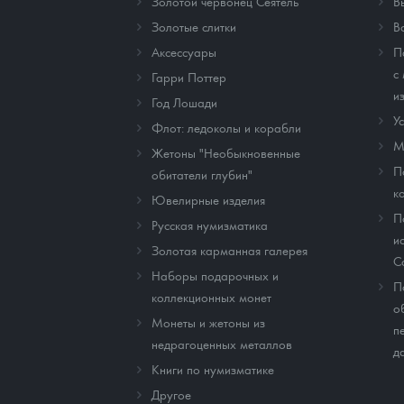
Золотой червонец Сеятель
В
Золотые слитки
В
Аксессуары
П
с
Гарри Поттер
и
Год Лошади
У
Флот: ледоколы и корабли
М
Жетоны "Необыкновенные
П
обитатели глубин"
к
Ювелирные изделия
П
Русская нумизматика
и
Золотая карманная галерея
C
Наборы подарочных и
П
коллекционных монет
о
Монеты и жетоны из
п
недрагоценных металлов
д
Книги по нумизматике
Другое