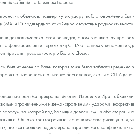
едних событий на Ближнем Востоке:
ра, платины на 2026 год
иранских объектов, подвергнутых удару, заблаговременно были
 (МАГАТЭ подтвердило какой-либо отсутствие радиоактивности 
и доклад американской разведки, о том, что ядерная програм
ал на фоне заявлений первых лиц США о полном уничтожении я
ментировать пресс-секретарю Белого Дома.
сь, был нанесен по базе, которая тоже была заблаговременно
ара использовалось столько же боеголовок, сколько США испо
онфликта режима прекращения огня, Израиль и Иран объявили 
 своими ограниченными и демонстративными ударами (эффектив
данных
завесу», за которой под большим давлением на обе стороны ко
е затишье. Однако краткосрочные геополитические риски упали, ч
тить, что вся прошлая неделя ирано-израильского конфликта ника