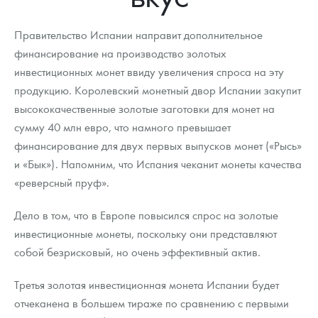
Новости
Монеты и жетоны ЗМД
Клуб ЗМД
Подбор монет
Иностранные
Памятные монеты России и СССР
Правительство Испании направит дополнительное
Котировки
Георгий Победоносец
Гарантии
Информация
Аналитика и события
Монеты стран мира после 1950г
Монеты Царской России
финансирование на производство золотых
инвестиционных монет ввиду увеличения спроса на эту
Контакты
Золотой червонец Сеятель
Выкуп монет
Распродажа монет и жетонов
Cтатьи
Курс золота и серебра
Итоги 2025 года. Прогноз курсов золота, серебра, платины на
2026 год
продукцию. Королевский монетный двор Испании закупит
О нас
Золотые слитки
Вопрос - ответ
Георгий Победоносец - динамика цен
Лом выкуп
Выкуп серебряных монет
высококачественные золотые заготовки для монет на
сумму 40 млн евро, что намного превышает
Аксессуары
Памятка для работы с монетами из драгметаллов
Скупка слитков
Наши преимущества
финансирование для двух первых выпусков монет («Рысь»
и «Бык»). Напомним, что Испания чеканит монеты качества
Гарри Поттер
Условия возврата
Письмо директору
«реверсный пруф».
Год Лошади
Монеты
Пресс-служба
Дело в том, что в Европе повысился спрос на золотые
Флот: ледоколы и корабли
Политика конфиденциальности
инвестиционные монеты, поскольку они представляют
собой безрисковый, но очень эффективный актив.
Жетоны "Необыкновенные обитатели глубин"
Политика использования Cookies
Третья золотая инвестиционная монета Испании будет
Ювелирные изделия
Положение по обработке и защите персональных данных
отчеканена в большем тираже по сравнению с первыми