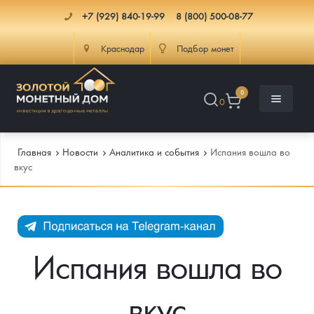
+7 (929) 840-19-99
8 (800) 500-08-77
Краснодар
Подбор монет
0
0
Главная
Новости
Аналитика и события
Испания вошла во
вкус
Каталог
Инфо
Каталог Монет
Испания вошла во
Доставка
Инвестиционные монеты
Как сделать заказ
вкус
Услуги
Памятные и старинные монеты
Подлинность монет
Монеты Россия и СССР