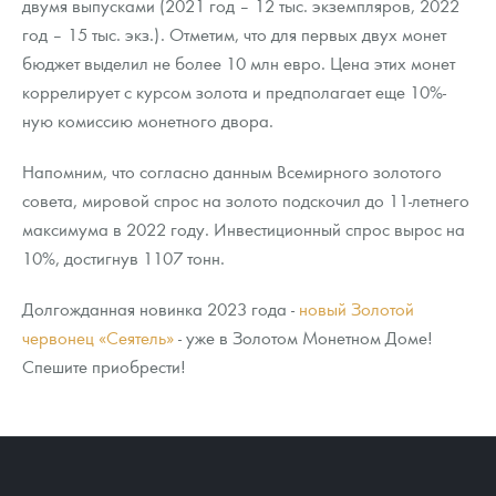
двумя выпусками (2021 год – 12 тыс. экземпляров, 2022
Русская нумизматика
год – 15 тыс. экз.). Отметим, что для первых двух монет
Золотая карманная галерея
бюджет выделил не более 10 млн евро. Цена этих монет
коррелирует с курсом золота и предполагает еще 10%-
Наборы подарочных и коллекционных монет
ную комиссию монетного двора.
Монеты и жетоны из недрагоценных металлов
Напомним, что согласно данным Всемирного золотого
совета, мировой спрос на золото подскочил до 11-летнего
Книги по нумизматике
максимума в 2022 году. Инвестиционный спрос вырос на
10%, достигнув 1107 тонн.
Долгожданная новинка 2023 года -
новый Золотой
червонец «Сеятель»
- уже в Золотом Монетном Доме!
Спешите приобрести!