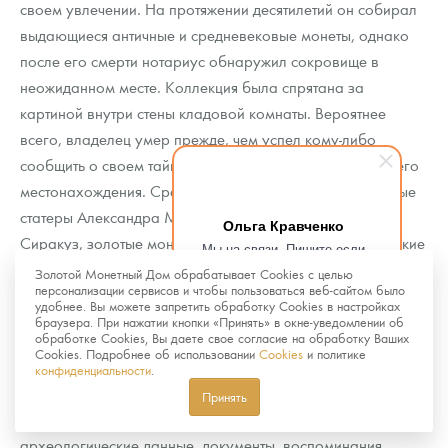
своем увлечении. На протяжении десятилетий он собирал
выдающиеся античные и средневековые монеты, однако
после его смерти нотариус обнаружил сокровище в
неожиданном месте. Коллекция была спрятана за
картиной внутри стены кладовой комнаты. Вероятнее
всего, владелец умер прежде, чем успел кому-либо
сообщить о своем тайнике. Вместе с ним ушла и тайна его
местонахождения. Среди найденных монет были золотые
статеры Александра Македонского, редкие монеты
Ольга Кравченко
Сиракуз, золотые монеты эпохи Константина II и кельтские
Мы на связи. Пишите если
возникнут любые вопросы.
статеры железного века. История получила широкий
Золотой Монетный Дом обрабатывает Cookies с целью
Рады помочь.
персонализации сервисов и чтобы пользоваться веб-сайтом было
международный резонанс, а журналисты метко заметили,
удобнее. Вы можете запретить обработку Cookies в настройках
что коллекционер «унес секрет с собой в могилу».
браузера. При нажатии кнопки «Принять» в окне-уведомлении об
обработке Cookies, Вы даете свое согласие на обработку Ваших
Cookies. Подробнее об использовании
Cookies
и политике
Все эти примеры показывают, насколько важен для
конфиденциальности
.
археологов и историков полный контекст находки. Если
Принять
удается собрать всю доступную информацию —
археологические данные, документы, воспоминания