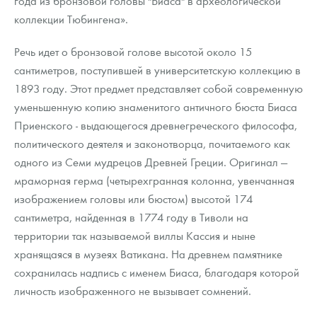
года из бронзовой головы "Биаса" в археологической
Русская нумизматика
коллекции Тюбингена».
Золотая карманная галерея
Речь идет о бронзовой голове высотой около 15
Наборы подарочных и коллекционных монет
сантиметров, поступившей в университетскую коллекцию в
1893 году. Этот предмет представляет собой современную
Монеты и жетоны из недрагоценных металлов
уменьшенную копию знаменитого античного бюста Биаса
Приенского - выдающегося древнегреческого философа,
Книги по нумизматике
политического деятеля и законотворца, почитаемого как
одного из Семи мудрецов Древней Греции. Оригинал —
мраморная герма (четырехгранная колонна, увенчанная
изображением головы или бюстом) высотой 174
сантиметра, найденная в 1774 году в Тиволи на
территории так называемой виллы Кассия и ныне
хранящаяся в музеях Ватикана. На древнем памятнике
сохранилась надпись с именем Биаса, благодаря которой
личность изображенного не вызывает сомнений.