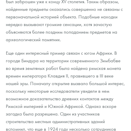
был заброшен уже к концу XV столетия. Таким образом,
найденные предметы оказались совершенно не связаны с
первоначальной историей объекта. Подобные находки
нередко вызывают громкие сенсации, хотя зачастую
объясняются более поздним попаданием предметов на
археологический памятник.
Еще один интересный пример связан с югом Африки. В
городе Биндура на территории современного Зимбабве
во время земляных работ была найдена римская монета
времен императора Клавдия II, правившего в III веке
нашей эры. Поначалу открытие вызвало большой интерес,
поскольку некоторые исследователи увидели в нем
возможное доказательство древних контактов между
Римской империей и Южной Африкой. Однако вскоре
загадка была разрешена. Один из участников
строительства местных административных зданий
вспомнил, что еще в 1924 году несколько сотрудников