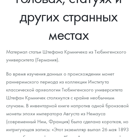
Новости
Монеты и жетоны ЗМД
Клуб ЗМД
Подбор монет
Иностранные
Памятные монеты России и СССР
других странных
Котировки
Георгий Победоносец
Гарантии
Информация
Аналитика и события
Монеты стран мира после 1950г
Монеты Царской России
местах
Контакты
Золотой червонец Сеятель
Выкуп монет
Распродажа монет и жетонов
Cтатьи
Курс золота и серебра
Итоги 2025 года. Прогноз курсов золота, серебра, платины на
2026 год
О нас
Золотые слитки
Вопрос - ответ
Георгий Победоносец - динамика цен
Лом выкуп
Выкуп серебряных монет
Материал статьи Штефана Крмничека из Тюбингенского
Аксессуары
Памятка для работы с монетами из драгметаллов
Скупка слитков
университета (Германия).
Наши преимущества
Гарри Поттер
Условия возврата
Письмо директору
Во время изучения данных о происхождении монет
раннеримского периода из коллекции Института
Год Лошади
Монеты
Пресс-служба
классической археологии Тюбингенского университета
Штефан Крмничек столкнулся с крайне необычным
Флот: ледоколы и корабли
Политика конфиденциальности
случаем. В инвентарной книге напротив одной бронзовой
Жетоны "Необыкновенные обитатели глубин"
Политика использования Cookies
монеты эпохи императора Августа из Немауса
(современный Ним, Франция) была сделана короткая, но
Ювелирные изделия
Положение по обработке и защите персональных данных
интригующая запись: «Этот экземпляр выпал 26 мая 1893