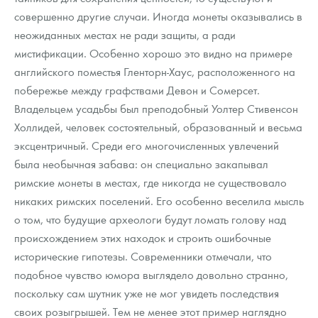
совершенно другие случаи. Иногда монеты оказывались в
неожиданных местах не ради защиты, а ради
мистификации. Особенно хорошо это видно на примере
английского поместья Гленторн-Хаус, расположенного на
побережье между графствами Девон и Сомерсет.
Владельцем усадьбы был преподобный Уолтер Стивенсон
Холлидей, человек состоятельный, образованный и весьма
эксцентричный. Среди его многочисленных увлечений
была необычная забава: он специально закапывал
римские монеты в местах, где никогда не существовало
никаких римских поселений. Его особенно веселила мысль
о том, что будущие археологи будут ломать голову над
происхождением этих находок и строить ошибочные
исторические гипотезы. Современники отмечали, что
подобное чувство юмора выглядело довольно странно,
поскольку сам шутник уже не мог увидеть последствия
своих розыгрышей. Тем не менее этот пример наглядно