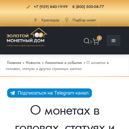
+7 (929) 840-19-99
8 (800) 500-08-77
Краснодар
Подбор монет
0
0
Главная
Новости
Аналитика и события
О монетах в
головах, статуях и других странных местах
Каталог
Инфо
Каталог Монет
О монетах в
Доставка
Инвестиционные монеты
Как сделать заказ
головах, статуях и
Услуги
Памятные и старинные монеты
Подлинность монет
Монеты Россия и СССР