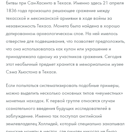
битвы при Сан-Хасинто в Техасе. Именно здесь 21 апреля
1836 года произошло решающее сражение между
техасской и мексиканской армиями в ходе войны за
независимость Техаса. Монета была найдена в хорошо
датированном археологическом слое. На ней имелось
отверстие для подвешивания, что позволяет предположить,
что она использовалась как кулон или украшение и
принадлежала одному из участников сражения. Сегодня
этот необычный предмет хранится в мемориальном музее
Сэма Хьюстона в Техасе.
Если попытаться систематизировать подобные примеры,
можно выделить несколько основных типов «неуместных»
монетных находок. К первой группе относятся случаи
сознательного введения будущих исследователей в
заблуждение. Именно так поступал английский
землевладелец Холлидей, который специально закапывал
римские монеты в местах, где римлян никогда не было,