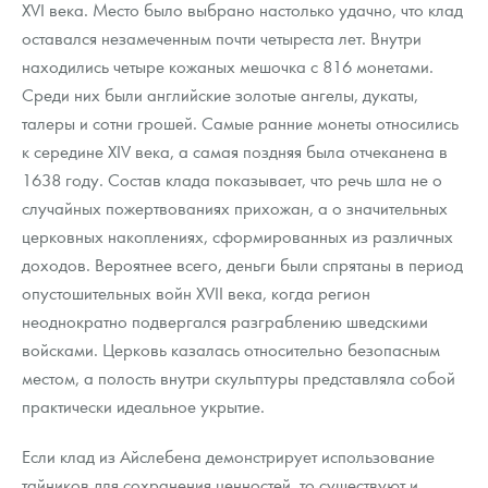
XVI века. Место было выбрано настолько удачно, что клад
оставался незамеченным почти четыреста лет. Внутри
находились четыре кожаных мешочка с 816 монетами.
Среди них были английские золотые ангелы, дукаты,
талеры и сотни грошей. Самые ранние монеты относились
к середине XIV века, а самая поздняя была отчеканена в
1638 году. Состав клада показывает, что речь шла не о
случайных пожертвованиях прихожан, а о значительных
церковных накоплениях, сформированных из различных
доходов. Вероятнее всего, деньги были спрятаны в период
опустошительных войн XVII века, когда регион
неоднократно подвергался разграблению шведскими
войсками. Церковь казалась относительно безопасным
местом, а полость внутри скульптуры представляла собой
практически идеальное укрытие.
Если клад из Айслебена демонстрирует использование
тайников для сохранения ценностей, то существуют и