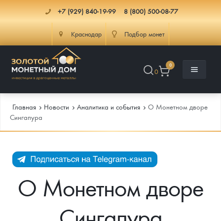
+7 (929) 840-19-99
8 (800) 500-08-77
Краснодар
Подбор монет
0
0
Главная
Новости
Аналитика и события
О Монетном дворе
Сингапура
Каталог
Инфо
Каталог Монет
О Монетном дворе
Доставка
Инвестиционные монеты
Как сделать заказ
Сингапура
Услуги
Памятные и старинные монеты
Подлинность монет
Монеты Россия и СССР