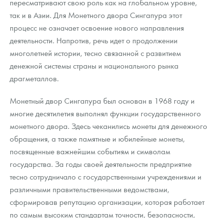
пересматривают свою роль как на глобальном уровне,
Русская нумизматика
так и в Азии. Для Монетного двора Сингапура этот
Золотая карманная галерея
процесс не означает освоение нового направления
деятельности. Напротив, речь идет о продолжении
Наборы подарочных и коллекционных монет
многолетней истории, тесно связанной с развитием
денежной системы страны и национального рынка
Монеты и жетоны из недрагоценных металлов
драгметаллов.
Книги по нумизматике
Монетный двор Сингапура был основан в 1968 году и
многие десятилетия выполнял функции государственного
монетного двора. Здесь чеканились монеты для денежного
обращения, а также памятные и юбилейные монеты,
посвященные важнейшим событиям и символам
государства. За годы своей деятельности предприятие
тесно сотрудничало с государственными учреждениями и
различными правительственными ведомствами,
сформировав репутацию организации, которая работает
по самым высоким стандартам точности, безопасности,