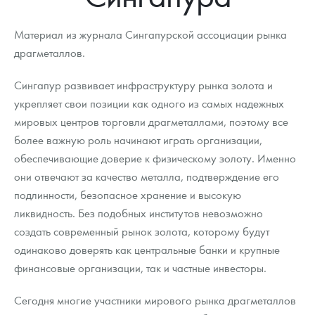
Новости
Монеты и жетоны ЗМД
Клуб ЗМД
Подбор монет
Иностранные
Памятные монеты России и СССР
Материал из журнала Сингапурской ассоциации рынка
Котировки
Георгий Победоносец
Гарантии
Информация
Аналитика и события
Монеты стран мира после 1950г
Монеты Царской России
драгметаллов.
Контакты
Золотой червонец Сеятель
Выкуп монет
Распродажа монет и жетонов
Cтатьи
Курс золота и серебра
Итоги 2025 года. Прогноз курсов золота, серебра, платины на
Сингапур развивает инфраструктуру рынка золота и
2026 год
укрепляет свои позиции как одного из самых надежных
О нас
Золотые слитки
Вопрос - ответ
Георгий Победоносец - динамика цен
Лом выкуп
Выкуп серебряных монет
мировых центров торговли драгметаллами, поэтому все
Аксессуары
Памятка для работы с монетами из драгметаллов
Скупка слитков
Наши преимущества
более важную роль начинают играть организации,
обеспечивающие доверие к физическому золоту. Именно
Гарри Поттер
Условия возврата
Письмо директору
они отвечают за качество металла, подтверждение его
подлинности, безопасное хранение и высокую
Год Лошади
Монеты
Пресс-служба
ликвидность. Без подобных институтов невозможно
Флот: ледоколы и корабли
Политика конфиденциальности
создать современный рынок золота, которому будут
одинаково доверять как центральные банки и крупные
Жетоны "Необыкновенные обитатели глубин"
Политика использования Cookies
финансовые организации, так и частные инвесторы.
Ювелирные изделия
Положение по обработке и защите персональных данных
Сегодня многие участники мирового рынка драгметаллов