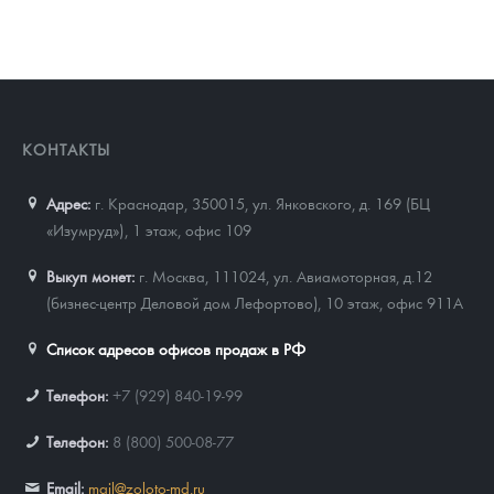
КОНТАКТЫ
Адрес:
г. Краснодар, 350015
,
ул. Янковского, д. 169 (БЦ
«Изумруд»), 1 этаж, офис 109
Выкуп монет:
г. Москва, 111024, ул. Авиамоторная, д.12
(бизнес-центр Деловой дом Лефортово), 10 этаж, офис 911А
Список адресов офисов продаж в РФ
Телефон:
+7 (929) 840-19-99
Телефон:
8 (800) 500-08-77
Email:
mail@zoloto-md.ru