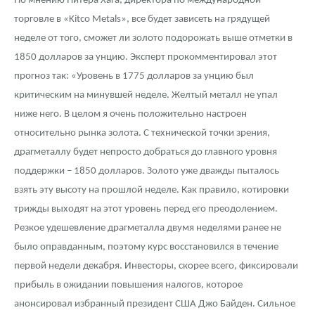
По мнению Питера Хага, директора по международной
Русская нумизматика
торговле в «Kitco Metals», все будет зависеть на грядущей
Золотая карманная галерея
неделе от того, сможет ли золото подорожать выше отметки в
1850 долларов за унцию. Эксперт прокомментировал этот
Наборы подарочных и коллекционных монет
прогноз так: «Уровень в 1775 долларов за унцию был
критическим на минувшей неделе. Желтый металл не упал
Монеты и жетоны из недрагоценных металлов
ниже него. В целом я очень положительно настроен
Книги по нумизматике
относительно рынка золота. С технической точки зрения,
драгметаллу будет непросто добраться до главного уровня
поддержки – 1850 долларов. Золото уже дважды пыталось
взять эту высоту на прошлой неделе. Как правило, котировки
трижды выходят на этот уровень перед его преодолением.
Резкое удешевление драгметалла двумя неделями ранее не
было оправданным, поэтому курс восстановился в течение
первой недели декабря. Инвесторы, скорее всего, фиксировали
прибыль в ожидании повышения налогов, которое
анонсировал избранный президент США Джо Байден. Сильное