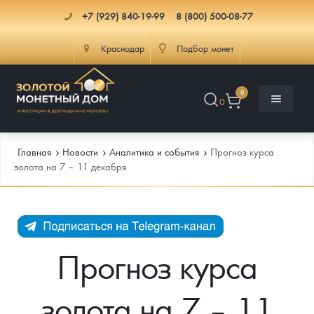
+7 (929) 840-19-99
8 (800) 500-08-77
Краснодар
Подбор монет
0
0
Главная
Новости
Аналитика и события
Прогноз курса
золота на 7 – 11 декабря
Каталог
Инфо
Каталог Монет
Прогноз курса
Доставка
Инвестиционные монеты
Как сделать заказ
золота на 7 – 11
Услуги
Памятные и старинные монеты
Подлинность монет
Монеты Россия и СССР