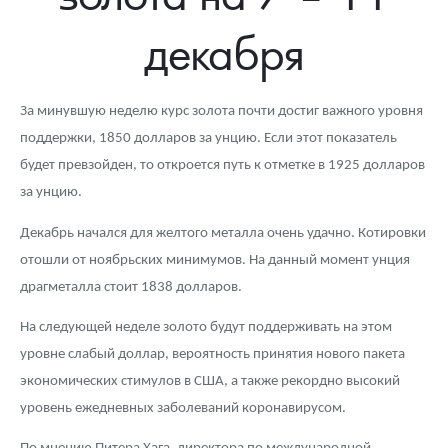
Новости
Монеты и жетоны ЗМД
Клуб ЗМД
Подбор монет
Иностранные
Памятные монеты России и СССР
декабря
Котировки
Георгий Победоносец
Гарантии
Информация
Аналитика и события
Монеты стран мира после 1950г
Монеты Царской России
Контакты
Золотой червонец Сеятель
Выкуп монет
Распродажа монет и жетонов
Cтатьи
Курс золота и серебра
Итоги 2025 года. Прогноз курсов золота, серебра, платины на
За минувшую неделю курс золота почти достиг важного уровня
2026 год
поддержки, 1850 долларов за унцию. Если этот показатель
О нас
Золотые слитки
Вопрос - ответ
Георгий Победоносец - динамика цен
Лом выкуп
Выкуп серебряных монет
будет превзойден, то откроется путь к отметке в 1925 долларов
Аксессуары
Памятка для работы с монетами из драгметаллов
Скупка слитков
Наши преимущества
за унцию.
Декабрь начался для желтого металла очень удачно. Котировки
Гарри Поттер
Условия возврата
Письмо директору
отошли от ноябрьских минимумов. На данный момент унция
Год Лошади
Монеты
Пресс-служба
драгметалла стоит 1838 долларов.
Флот: ледоколы и корабли
Политика конфиденциальности
На следующей неделе золото будут поддерживать на этом
уровне слабый доллар, вероятность принятия нового пакета
Жетоны "Необыкновенные обитатели глубин"
Политика использования Cookies
экономических стимулов в США, а также рекордно высокий
уровень ежедневных заболеваний коронавирусом.
Ювелирные изделия
Положение по обработке и защите персональных данных