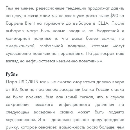
Русская нумизматика
Тем не менее, рецессионные тенденции продолжат давить
на цену, в связи с чем мы не ждем уже роста выше $90 за
Золотая карманная галерея
баррель Brent на горизонте до выборов в США. После
Наборы подарочных и коллекционных монет
выборов могут быть новые вводные по бюджетной и
монетарной политике и, что даже более важно, по
Монеты и жетоны из недрагоценных металлов
американской глобальной политике, которые могут
существенно повлиять на перспективы. На долгосрок наш
Книги по нумизматике
взгляд на нефть остается неизменно позитивным.
Рубль
Пара USD/RUB так и не смогла оторваться далеко вверх
от 88. Хоть на последнем заседании Банка России ставка
не была поднята, был дан ясный сигнал, что в случае
сохранения высокого инфляционного давления на
следующем заседании ставка может быть поднята
«существенно». Это — довольно грозное предупреждение
рынку, которое означает, возможность роста больше, чем