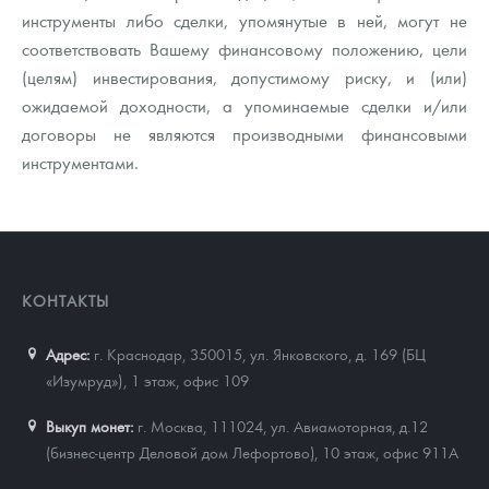
инструменты либо сделки, упомянутые в ней, могут не
соответствовать Вашему финансовому положению, цели
(целям) инвестирования, допустимому риску, и (или)
ожидаемой доходности, а упоминаемые сделки и/или
договоры не являются производными финансовыми
инструментами.
КОНТАКТЫ
Адрес:
г. Краснодар, 350015
,
ул. Янковского, д. 169 (БЦ
«Изумруд»), 1 этаж, офис 109
Выкуп монет:
г. Москва, 111024, ул. Авиамоторная, д.12
(бизнес-центр Деловой дом Лефортово), 10 этаж, офис 911А