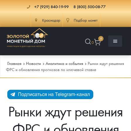
+7 (929) 840-19-99
8 (800) 500-08-77
Краснодар
Подбор монет
0
0
Главная
Новости
Аналитика и события
Рынки ждут решения
ФРС и обновления прогнозов по ключевой ставке
Каталог
Инфо
Каталог Монет
Рынки ждут решения
Доставка
Инвестиционные монеты
Как сделать заказ
ФРС и обновления
Услуги
Памятные и старинные монеты
Подлинность монет
Монеты Россия и СССР