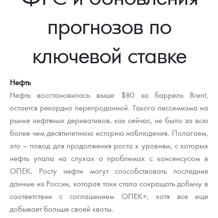
Новости
Монеты и жетоны ЗМД
Клуб ЗМД
Подбор монет
Иностранные
Памятные монеты России и СССР
прогнозов по
Котировки
Георгий Победоносец
Гарантии
Информация
Аналитика и события
Монеты стран мира после 1950г
Монеты Царской России
ключевой ставке
Контакты
Золотой червонец Сеятель
Выкуп монет
Распродажа монет и жетонов
Cтатьи
Курс золота и серебра
Итоги 2025 года. Прогноз курсов золота, серебра, платины на
2026 год
О нас
Золотые слитки
Вопрос - ответ
Георгий Победоносец - динамика цен
Лом выкуп
Выкуп серебряных монет
Нефть
Аксессуары
Памятка для работы с монетами из драгметаллов
Скупка слитков
Нефть восстановилась выше $80 за баррель Brent,
Наши преимущества
остается рекордно перепроданной. Такого пессимизма на
Гарри Поттер
Условия возврата
Письмо директору
рынке нефтяных деривативов, как сейчас, не было за всю
более чем десятилетнюю историю наблюдения. Полагаем,
Год Лошади
Монеты
Пресс-служба
это — повод для продолжения роста к уровням, с которых
нефть упала на слухах о проблемах с консенсусом в
Флот: ледоколы и корабли
Политика конфиденциальности
ОПЕК. Росту нефти могут способствовать последние
Жетоны "Необыкновенные обитатели глубин"
Политика использования Cookies
данные из России, которая таки стала сокращать добычу в
соответствии с соглашением ОПЕК+, хотя все еще
Ювелирные изделия
Положение по обработке и защите персональных данных
добывает больше своей квоты.