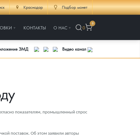
иск
Краснодар
Подбор монет
0
РОВКИ
КОНТАКТЫ
О НАС
0
риложение ЗМД
Видео канал
оду
 Согласно показателям, промышленный спрос
очкой поставок. Об этом заявили авторы