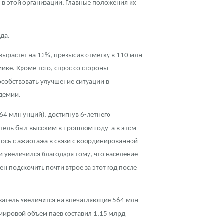
 в этой организации. Главные положения их
да.
вырастет на 13%, превысив отметку в 110 млн
ике. Кроме того, спрос со стороны
особствовать улучшение ситуации в
ндемии.
64 млн унций), достигнув 6-летнего
тель был высоким в прошлом году, а в этом
лось с ажиотажа в связи с координированной
 увеличился благодаря тому, что население
н подскочить почти втрое за этот год после
затель увеличится на впечатляющие 564 млн
, мировой объем паев составил 1,15 млрд