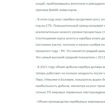
унций, приблизившись вплотную к рекордному
Наборы подарочных и коллекционных монет
причине Reddit-инвесторов.
Монеты и жетоны из недрагоценных металлов
- В этом году курс серебра продолжил рост, к
год на 27%. Повышательный тренд указывает н
Книги по нумизматике
исключительно низкого уровня процентных ст
Соотношение курса золота и серебра упало до 
постоянно растет, поэтому к началу ноября он
прошлого года – 89. Что касается средней цены
Это самый высокий средний показатель с 2012 
- В 2021 году объем добычи серебра должен в
теперь работают на полную мощность после че
Перу, Мексике и Боливии, показатель вырос б
прибыльность добычи, несмотря на рост произ
только 5% мировых первичных месторождений 
- Объем производства серебряных ювелирных 