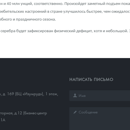
млн и 40 млн унций, соответственно. Произойдет заметный подъем пока
ребительских настроений в стране улучшилось быстрее, чем ожидалос
бного и праздничного сезона.
е серебра будет зафиксирован физический дефицит, хотя и небольшой. 
НАПИСАТЬ ПИСЬМО
о, д. 169 (БЦ «Изумруд»), 1 этаж,
торная, д.12 (бизнес-центр
11А