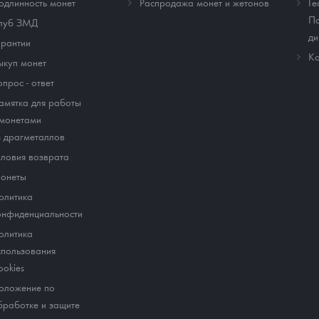
одлинность монет
Распродажа монет и жетонов
Ге
По
луб ЗМД
ди
арантии
Ко
ыкуп монет
опрос - ответ
амятка для работы
 монетами
з драгметаллов
словия возврата
онеты
олитика
онфиденциальности
олитика
спользования
ookies
оложение по
бработке и защите