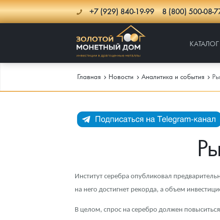
+7 (929) 840-19-99
8 (800) 500-08-7
КАТАЛОГ
Главная
Новости
Аналитика и события
Ры
Каталог
Инфо
Каталог Монет
Ры
Доставка
Инвестиционные монеты
Как сделать заказ
Услуги
Памятные и старинные монеты
Подлинность монет
Монеты Россия и СССР
Институт серебра опубликовал предварительн
на него достигнет рекорда, а объем инвестиц
Новости
Монеты и жетоны ЗМД
Клуб ЗМД
Подбор монет
Иностранные
Памятные монеты России и СССР
В целом, спрос на серебро должен повыситься
Котировки
Георгий Победоносец
Гарантии
Информация
Аналитика и события
Монеты стран мира после 1950г
Монеты Царской России