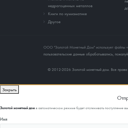
п
недрагоценных металлов
д
Книги по нумизматике
Другое
ООО "Золотой Монетный Дом" использует файлы «co
пользовательские данные обрабатывались, пожалуйс
© 2012-2026 Золотой монетный дом. Все прав
Закрыть
Отпр
Золотой монетный дом
в автоматическом режиме будет отслеживать поступление в
Имя