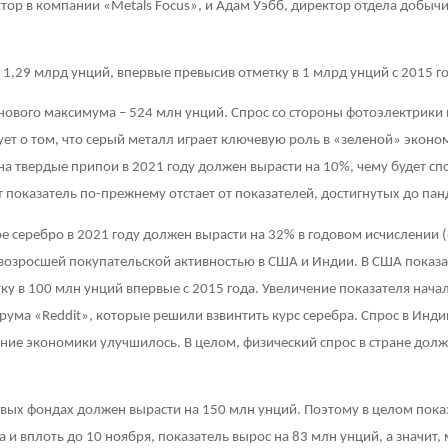
ор в компании «Metals Focus», и Адам Уэбб, директор отдела добычи
ра, платины на 2026 год
 1,29 млрд унций, впервые превысив отметку в 1 млрд унций с 2015 го
нового максимума – 524 млн унций. Спрос со стороны фотоэлектрики 
ует о том, что серый металл играет ключевую роль в «зеленой» эконом
на твердые припои в 2021 году должен вырасти на 10%, чему будет сп
 показатель по-прежнему отстает от показателей, достигнутых до па
е серебро в 2021 году должен вырасти на 32% в годовом исчислении (
 возросшей покупательской активностью в США и Индии. В США показа
тку в 100 млн унций впервые с 2015 года. Увеличение показателя нача
ума «Reddit», которые решили взвинтить курс серебра. Спрос в Индии
ние экономики улучшилось. В целом, физический спрос в стране долже
данных
вых фондах должен вырасти на 150 млн унций. Поэтому в целом пока
да и вплоть до 10 ноября, показатель вырос на 83 млн унций, а значит