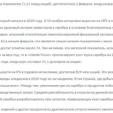
 максимуму (1,21 млрд унций), достигнутому 2 февраля, когда разра
оторый начался в 2020 году. К 10 ноября котировки выросли на 28% в 
а здоровый интерес инвесторов к серебру в условиях благоприятных 
авок, опасений относительно неконтролируемой фискальной экспанс
62 в начале февраля, что является самым низким показателем с июля 
 достиг отметки около 74. Тем не менее, это неплохой показатель, ес
 за весь год, то в «Metals Focus» прогнозируют рост курса серебра на
года, когда курс составил 31,1 долларов за унцию.
ырасти на 6% в годовом исчислении, достигнув 829 млн унций. Это ре
реды локдаунов в 2020 году из-за пандемии. В тех странах, где добыч
ольше всего. Между тем, увеличение цен на серебро и продуктов поб
водственных затрат. Средняя рентабельность в отрасли на данный мом
серебра разрабатывалось при затратах, превышающих курс серебра 
изделий и других продуктов из драгметаллов отчасти немного увелич