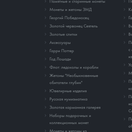
Памятные и старинные монеты
П
Монеты и жетоны ЗМД
К
Георгий Победоносец
Г
Золотой червонец Сеятель
В
Золотые слитки
В
Аксессуары
П
с
Гарри Поттер
и
Год Лошади
У
Флот: ледоколы и корабли
М
Жетоны "Необыкновенные
П
обитатели глубин"
к
Ювелирные изделия
П
Русская нумизматика
и
Золотая карманная галерея
C
Наборы подарочных и
П
коллекционных монет
о
Монеты и жетоны из