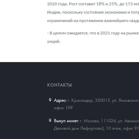
2020 года. Рост составит 18% и 25%, до 173 
Индии, поскольку состояние экономики и пот
ограничений на протяжении важнейшего сваде
- В целом ожидается, что в 2021 году на рынк
унций.
КОНТАКТЫ
Адрес:
г. Краснодар, 350015
,
ул. Янковског
офис 109
Выкуп монет:
г. Москва, 111024, ул. Авиамо
Деловой дом Лефортово), 10 этаж, офис 9