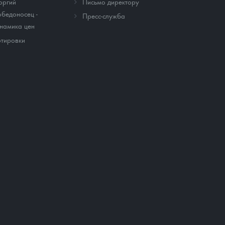
оргий
Письмо директору
бедоносец -
Пресс-служба
намика цен
тировки