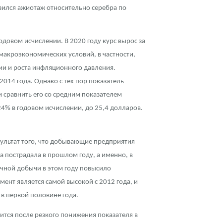
зился ажиотаж относительно серебра по
годовом исчислении. В 2020 году курс вырос за
макроэкономических условий, в частности,
ии и роста инфляционного давления.
2014 года. Однако с тех пор показатель
ли сравнить его со средним показателем
 24% в годовом исчислении, до 25,4 долларов.
зультат того, что добывающие предприятия
а пострадала в прошлом году, а именно, в
очной добычи в этом году повысило
ент является самой высокой с 2012 года, и
в первой половине года.
ится после резкого понижения показателя в