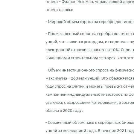
отчета – Филипп Ньюман, управляющий директ
отчета таковы:
Контакты
Золотой червонец Сеятель
Выкуп монет
Распродажа монет и жетонов
Cтатьи
Курс золота и серебра
Итоги 2025 года. Прогноз курсов золота, сереб
- Мировой объем спроса на серебро достигнет
О нас
Золотые слитки
Вопрос - ответ
Георгий Победоносец - динамика цен
Лом выкуп
Выкуп серебряных монет
- Промышленный спрос на серебро достигнет 
Аксессуары
Памятка для работы с монетами из драгметаллов
Скупка слитков
Наши преимущества
унций, что является рекордом, и свидетельств
электронной отрасли вырастет на 10%. Спрос 
Гарри Поттер
Условия возврата
Письмо директору
жилищном и строительном секторах, хотя этот
Год Лошади
Монеты
Пресс-служба
- Объем инвестиционного спроса на физическо
максимума – 263 млн унций. Это объясняется
Флот: ледоколы и корабли
Политика конфиденциальности
году спрос на слитки и монеты превысит отме
Жетоны "Необыкновенные обитатели глубин"
Политика использования Cookies
кампанией индивидуальных инвесторов из фор
свыклось с возросшими котировками, а состоя
Ювелирные изделия
Положение по обработке и защите персональных 
обвала в 2020 году.
Русская нумизматика
- Совокупный объем паев в серебряных бирже
унций за последние 3 года. В течение 2021 го
Золотая карманная галерея