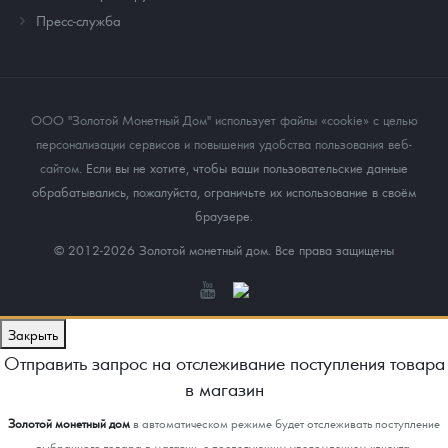
Пресс-служба
ООО "Золотой Монетный Дом" использует файлы «cookie» с целью
персонализации сервисов и повышения удобства пользования веб-
сайтом
. Если вы не хотите, чтобы ваши пользовательские данные
обрабатывались, пожалуйста, ограничьте их использование в своём
браузере.
© 2012-2026 Золотой монетный дом. Все права защищены
Закрыть
Отправить запрос на отслеживание поступления товара
в магазин
Золотой монетный дом
в автоматическом режиме будет отслеживать поступление
выбранного товара в магазин, с последующим уведомлением клиента.