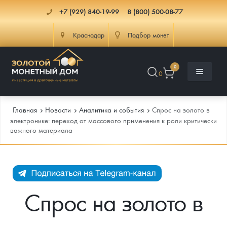
+7 (929) 840-19-99
8 (800) 500-08-77
Краснодар
Подбор монет
0
0
Главная
Новости
Аналитика и события
Спрос на золото в
электронике: переход от массового применения к роли критически
важного материала
Каталог
Инфо
Каталог Монет
Доставка
Инвестиционные монеты
Как сделать заказ
Спрос на золото в
Услуги
Памятные и старинные монеты
Подлинность монет
Монеты Россия и СССР