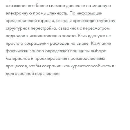
Русская нумизматика
оказывает все более сильное давление на мировую
электронную промышленность. По информации
Золотая карманная галерея
представителей отрасли, сегодня происходит глубокая
структурная перестройка, связанная с пересмотром
Наборы подарочных и коллекционных монет
подходов к использованию золота. Речь идет уже не
Монеты и жетоны из недрагоценных металлов
просто о сокращении расходов на сырье. Компании
фактически заново определяют принципы выбора
Книги по нумизматике
материалов и проектирования производственных
процессов, чтобы сохранить конкурентоспособность в
долгосрочной перспективе.