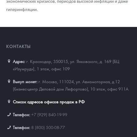
экономических кризисов, периодов высокой инфляции и даже
гиперинфляции.
КОНТАКТЫ
Адрес:
г. Краснодар, 350015
,
ул. Янковского, д. 169 (БЦ
«Изумруд»), 1 этаж, офис 109
Выкуп монет:
г. Москва, 111024, ул. Авиамоторная, д.12
(бизнес-центр Деловой дом Лефортово), 10 этаж, офис 911А
Список адресов офисов продаж в РФ
Телефон:
+7 (929) 840-19-99
Телефон:
8 (800) 500-08-77