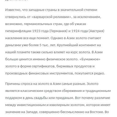
Русская нумизматика
Известно, что западные страны в значительной степени
Золотая карманная галерея
отвернулись от «варварской реликвии», за исключением,
возможно, германоязычных стран, где об ужасах
Наборы подарочных и коллекционных монет
гиперинфляции 1923 года (Германия) и 1924 года (Австрия)
Монеты и жетоны из недрагоценных металлов
население все еще помнит. Однако в Азии золото считают
деньгами уже более 5 тыс. лет. Крупнейший континент на
Книги по нумизматике
нашей планете также сильно влияет на курс золота. В Азии
больше ценится именно физическое золото. «Бумажное»
золото в форме сертификатов, биржевых продуктов и
производных финансовых инструментов, покупается редко.
Причины спроса на золото в Азии самые разные. Золото
является классическим средством сбережения и традиционным
подарком в день свадьбы или приданым. Вот почему различие
между инвестиционным и ювелирным золотом, которое имеет
значение на Западе, совершенно бессмысленно на Востоке. Во