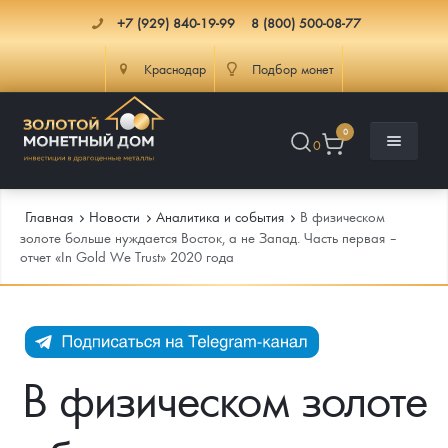
+7 (929) 840-19-99
8 (800) 500-08-77
Краснодар
Подбор монет
0
0
Главная
Новости
Аналитика и события
В физическом
золоте больше нуждается Восток, а не Запад. Часть первая –
отчет «In Gold We Trust» 2020 года
Каталог
Инфо
Каталог Монет
Доставка
Инвестиционные монеты
Как сделать заказ
В физическом золоте
Услуги
Памятные и старинные монеты
Подлинность монет
Монеты Россия и СССР