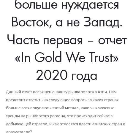
больше нуждается
Новости
Монеты и жетоны ЗМД
Клуб ЗМД
Подбор монет
Иностранные
Памятные монеты России и СССР
Восток, а не Запад.
Котировки
Георгий Победоносец
Гарантии
Информация
Аналитика и события
Монеты стран мира после 1950г
Монеты Царской России
Контакты
Золотой червонец Сеятель
Выкуп монет
Распродажа монет и жетонов
Cтатьи
Курс золота и серебра
Итоги 2025 года. Прогноз курсов золота, серебра, платины на
Часть первая – отчет
2026 год
О нас
Золотые слитки
Вопрос - ответ
Георгий Победоносец - динамика цен
Лом выкуп
Выкуп серебряных монет
«In Gold We Trust»
Аксессуары
Памятка для работы с монетами из драгметаллов
Скупка слитков
Наши преимущества
2020 года
Гарри Поттер
Условия возврата
Письмо директору
Год Лошади
Монеты
Пресс-служба
Данный отчет посвящен анализу рынка золота в Азии. Нам
Флот: ледоколы и корабли
Политика конфиденциальности
предстоит ответить на следующие вопросы: в каких странах
больше всех покупают желтый металл, каковы ключевые
Жетоны "Необыкновенные обитатели глубин"
Политика использования Cookies
тренды на рынке этого региона, что происходит сейчас в
Ювелирные изделия
Положение по обработке и защите персональных данных
добывающей отрасли, и как относятся власти азиатских стран к
драгметаллу?