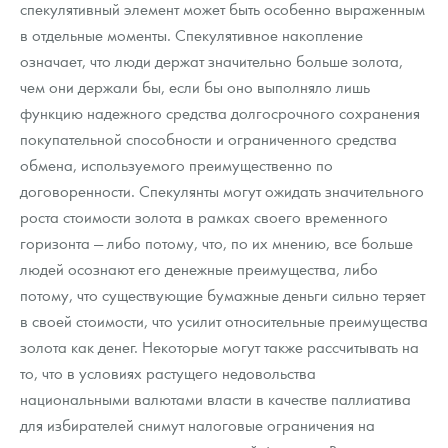
спекулятивный элемент может быть особенно выраженным
Русская нумизматика
в отдельные моменты. Спекулятивное накопление
Золотая карманная галерея
означает, что люди держат значительно больше золота,
чем они держали бы, если бы оно выполняло лишь
Наборы подарочных и коллекционных монет
функцию надежного средства долгосрочного сохранения
покупательной способности и ограниченного средства
Монеты и жетоны из недрагоценных металлов
обмена, используемого преимущественно по
Книги по нумизматике
договоренности. Спекулянты могут ожидать значительного
роста стоимости золота в рамках своего временного
горизонта — либо потому, что, по их мнению, все больше
людей осознают его денежные преимущества, либо
потому, что существующие бумажные деньги сильно теряет
в своей стоимости, что усилит относительные преимущества
золота как денег. Некоторые могут также рассчитывать на
то, что в условиях растущего недовольства
национальными валютами власти в качестве паллиатива
для избирателей снимут налоговые ограничения на