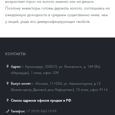
возрастает спрос на золото именно как на деньги.
Поэтому инвесторы готовы держать золото, соглашаясь на
ожидаемую доходность в среднем существенно ниже, чем
у акций, ради его диверсифицирующих свойств.
КОНТАКТЫ
Адрес:
г. Краснодар, 350015
,
ул. Янковского, д. 169 (БЦ
«Изумруд»), 1 этаж, офис 109
Выкуп монет:
г. Москва, 111024, ул. Авиамоторная, д.12
(бизнес-центр Деловой дом Лефортово), 10 этаж, офис 911А
Список адресов офисов продаж в РФ
Телефон:
+7 (929) 840-19-99