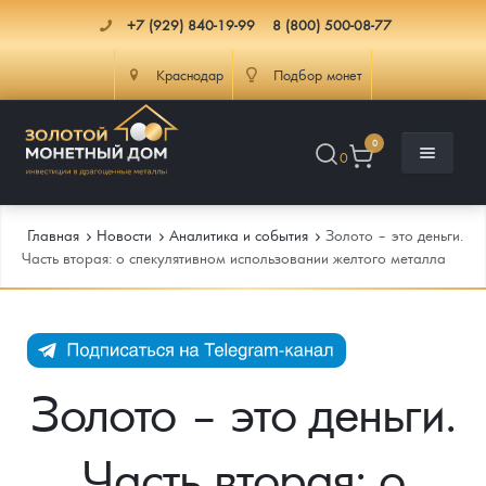
+7 (929) 840-19-99
8 (800) 500-08-77
Краснодар
Подбор монет
0
0
Главная
Новости
Аналитика и события
Золото – это деньги.
Часть вторая: о спекулятивном использовании желтого металла
Каталог
Инфо
Каталог Монет
Золото – это деньги.
Доставка
Инвестиционные монеты
Как сделать заказ
Часть вторая: о
Услуги
Памятные и старинные монеты
Подлинность монет
Монеты Россия и СССР