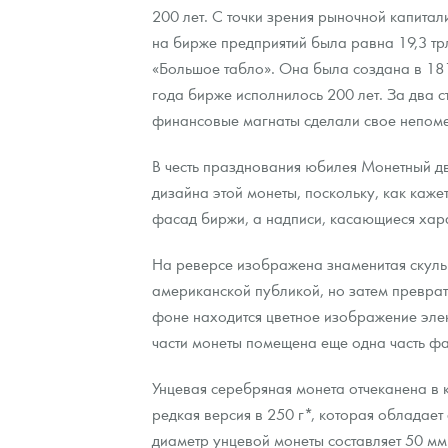
200 лет. С точки зрения рыночной капита
на бирже предприятий была равна 19,3 тр
Контакты
Золотой червонец Сеятель
Выкуп монет
Распродажа монет и жетонов
Cтатьи
Курс золота и серебра
Итоги 2025 года. Прогноз курсов золота, сереб
«Большое табло». Она была создана в 181
О нас
Золотые слитки
Вопрос - ответ
Георгий Победоносец - динамика цен
Лом выкуп
Выкуп серебряных монет
года бирже исполнилось 200 лет. За два ст
финансовые магнаты сделали свое непоме
Аксессуары
Памятка для работы с монетами из драгметаллов
Скупка слитков
Наши преимущества
В честь празднования юбилея Монетный дв
Гарри Поттер
Условия возврата
Письмо директору
дизайна этой монеты, поскольку, как каж
фасад биржи, а надписи, касающиеся харак
Год Лошади
Монеты
Пресс-служба
На реверсе изображена знаменитая скуль
Флот: ледоколы и корабли
Политика конфиденциальности
американской публикой, но затем преврат
Жетоны "Необыкновенные обитатели глубин"
Политика использования Cookies
фоне находится цветное изображение элек
части монеты помещена еще одна часть ф
Ювелирные изделия
Положение по обработке и защите персональных 
Унцевая серебряная монета отчеканена в 
Русская нумизматика
редкая версия в 250 г*, которая обладает
диаметр унцевой монеты составляет 50 мм
Золотая карманная галерея