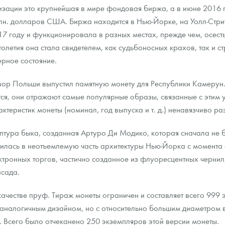
лизации это крупнейшая в мире фондовая биржа, а в июне 2016
лн. долларов США. Биржа находится в Нью-Йорке, на Уолл-Стрит
ра, платины на 2026 год
7 году и функционировала в разных местах, прежде чем, осесть
олетия она стала свидетелем, как судьбоносных крахов, так и ст
рное состояние.
ор Польши выпустил памятную монету для Республики Камерун. 
ется, они отражают самые популярные образы, связанные с эти
теристик монеты (номинал, год выпуска и т. д.) ненавязчиво р
птура быка, созданная Артуро Ди Модико, которая сначала не 
илась в неотъемлемую часть архитектуры Нью-Йорка с момента 
тронных торгов, частично созданное из флуоресцентных чернил, 
асада.
данных
качестве пруф. Тираж монеты ограничен и составляет всего 999 
 аналогичным дизайном, но с относительно большим диаметром в 
. Всего было отчеканено 250 экземпляров этой версии монеты.