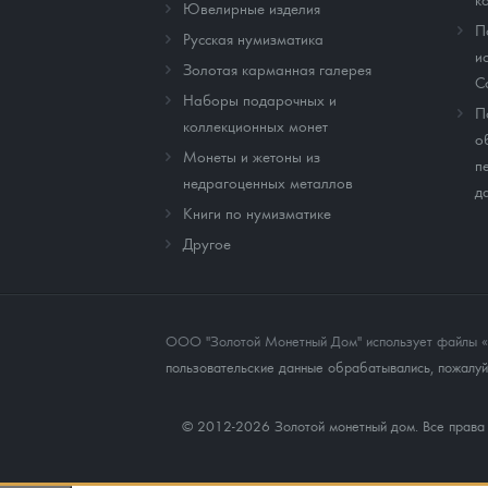
Ювелирные изделия
П
Русская нумизматика
и
Золотая карманная галерея
C
Наборы подарочных и
П
коллекционных монет
о
Монеты и жетоны из
п
недрагоценных металлов
д
Книги по нумизматике
Другое
ООО "Золотой Монетный Дом" использует файлы «co
пользовательские данные обрабатывались, пожалуйс
© 2012-2026 Золотой монетный дом. Все прав