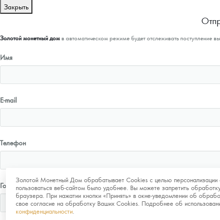
Закрыть
Отпр
Золотой монетный дом
в автоматическом режиме будет отслеживать поступление в
Имя
E-mail
Телефон
Золотой Монетный Дом обрабатывает Cookies с целью персонализации 
Город
пользоваться веб-сайтом было удобнее. Вы можете запретить обработку
браузера. При нажатии кнопки «Принять» в окне-уведомлении об обрабо
свое согласие на обработку Ваших Cookies. Подробнее об использова
конфиденциальности
.