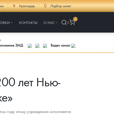
иск
Краснодар
Подбор монет
0
РОВКИ
КОНТАКТЫ
О НАС
0
»
риложение ЗМД
Видео канал
00 лет Нью-
же»
том году этому учреждению исполняется