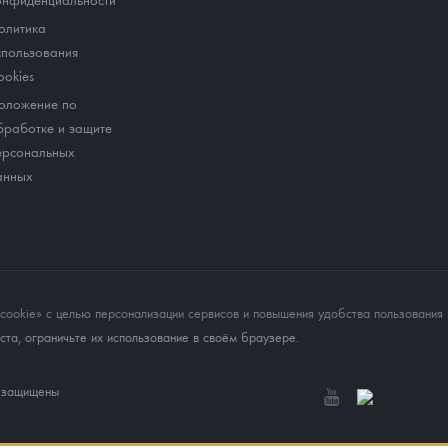
олитика
спользования
ookies
оложение по
бработке и защите
ерсональных
анных
okie» с целью персонализации сервисов и повышения удобства пользования 
та, ограничьте их использование в своём браузере.
а защищены