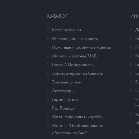
КАТАЛОГ
ИН
Каталог Монет
Д
Инвестиционные монеты
К
Памятные и старинные монеты
П
Монеты и жетоны ЗМД
К
Георгий Победоносец
Г
Золотой червонец Сеятель
В
Золотые слитки
В
Аксессуары
П
с
Гарри Поттер
и
Год Лошади
У
Флот: ледоколы и корабли
М
Жетоны "Необыкновенные
П
обитатели глубин"
к