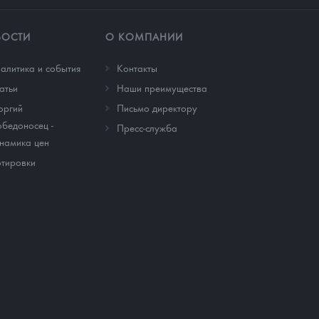
ВОСТИ
О КОМПАНИИ
алитика и события
Контакты
атьи
Наши преимущества
оргий
Письмо директору
бедоносец -
Пресс-служба
намика цен
тировки