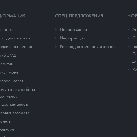
ФОРМАЦИЯ
СПЕЦ ПРЕДЛОЖЕНИЯ
НО
оставка
Подбор монет
Ан
ак сделать заказ
Информация
Cт
одлинность монет
Распродажа монет и жетонов
Ге
По
луб ЗМД
ди
арантии
Ко
ыкуп монет
опрос - ответ
амятка для работы
 монетами
з драгметаллов
словия возврата
онеты
олитика
онфиденциальности