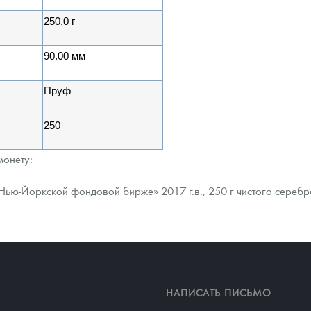
250.0 г
90.00 мм
Пруф
250
монету:
ью-Йоркской фондовой бирже» 2017 г.в., 250 г чистого серебр
НАПИСАТЬ ПИСЬМО