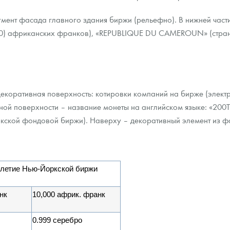
гмент фасада главного здания биржи (рельефно). В нижней част
0) африканских франков), «REPUBLIQUE DU CAMEROUN» (страна
 декоративная поверхность: котировки компаний на бирже (элек
ельной поверхности – название монеты на английском языке: 
ской фондовой биржи). Наверху – декоративный элемент из фа
0-летие Нью-Йоркской биржи
нк
10,000 африк. франк
0.999 серебро