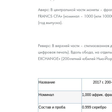
Наборы подарочных и коллекционных монет
Аверс: В центральной части монеты – фра
FRANCS CFA» (номинал – 1000 (или 1000
Монеты и жетоны из недрагоценных металлов
(год выпуска).
Книги по нумизматике
Реверс: В верхней части – стилизованная
цифровая печать). Вдоль обода, на отд
EXCHANGE» (200-летний юбилей Нью-Йорк
Название
2017 г. 20
Номинал
1,000 африк. фра
Состав и проба
0.999 серебро