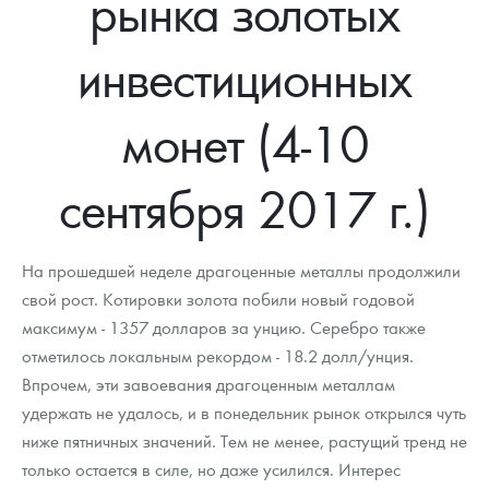
рынка золотых
Новости
Монеты и жетоны ЗМД
Клуб ЗМД
Подбор монет
Иностранные
Памятные монеты России и СССР
инвестиционных
Котировки
Георгий Победоносец
Гарантии
Информация
Аналитика и события
Монеты стран мира после 1950г
Монеты Царской России
Контакты
Золотой червонец Сеятель
Выкуп монет
Распродажа монет и жетонов
Cтатьи
Курс золота и серебра
Итоги 2025 года. Прогноз курсов золота, серебра, платины на
монет (4-10
2026 год
О нас
Золотые слитки
Вопрос - ответ
Георгий Победоносец - динамика цен
Лом выкуп
Выкуп серебряных монет
сентября 2017 г.)
Аксессуары
Памятка для работы с монетами из драгметаллов
Скупка слитков
Наши преимущества
Гарри Поттер
Условия возврата
Письмо директору
На прошедшей неделе драгоценные металлы продолжили
свой рост. Котировки золота побили новый годовой
Год Лошади
Монеты
Пресс-служба
максимум - 1357 долларов за унцию. Серебро также
отметилось локальным рекордом - 18.2 долл/унция.
Флот: ледоколы и корабли
Политика конфиденциальности
Впрочем, эти завоевания драгоценным металлам
Жетоны "Необыкновенные обитатели глубин"
Политика использования Cookies
удержать не удалось, и в понедельник рынок открылся чуть
ниже пятничных значений. Тем не менее, растущий тренд не
Ювелирные изделия
Положение по обработке и защите персональных данных
только остается в силе, но даже усилился. Интерес