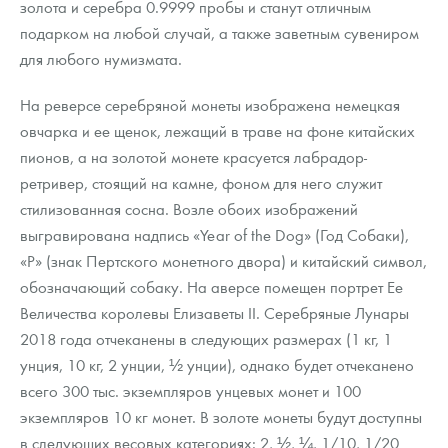
золота и серебра 0.9999 пробы и станут отличным
Русская нумизматика
подарком на любой случай, а также заветным сувениром
Золотая карманная галерея
для любого нумизмата.
Наборы подарочных и коллекционных монет
На реверсе серебряной монеты изображена немецкая
овчарка и ее щенок, лежащий в траве на фоне китайских
Монеты и жетоны из недрагоценных металлов
пионов, а на золотой монете красуется лабрадор-
ретривер, стоящий на камне, фоном для него служит
Книги по нумизматике
стилизованная сосна. Возле обоих изображений
выгравирована надпись «Year of the Dog» (Год Собаки),
«Р» (знак Пертского монетного двора) и китайский символ,
обозначающий собаку. На аверсе помещен портрет Ее
Величества королевы Елизаветы II. Серебряные Лунары
2018 года отчеканены в следующих размерах (1 кг, 1
унция, 10 кг, 2 унции, ½ унции), однако будет отчеканено
всего 300 тыс. экземпляров унцевых монет и 100
экземпляров 10 кг монет. В золоте монеты будут доступны
в следующих весовых категориях: 2, ½, ¼, 1/10, 1/20