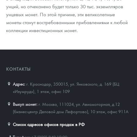
унций, но отчеканено будет только 30 тыс. экземпляров
унцевых монет. По этой причине, эти великолепные
монеты станут востребованными прибавлениями к любой
коллекции инвестиционных монет.
КОНТАКТЫ
Адрес:
г. Краснодар, 350015
,
ул. Янковского, д. 169 (БЦ
«Изумруд»), 1 этаж, офис 109
Выкуп монет:
г. Москва, 111024, ул. Авиамоторная, д.12
(бизнес-центр Деловой дом Лефортово), 10 этаж, офис 911А
Список адресов офисов продаж в РФ