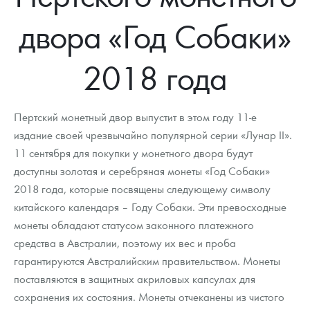
Новости
Монеты и жетоны ЗМД
Клуб ЗМД
Подбор монет
Иностранные
Памятные монеты России и СССР
двора «Год Собаки»
Котировки
Георгий Победоносец
Гарантии
Информация
Аналитика и события
Монеты стран мира после 1950г
Монеты Царской России
2018 года
Контакты
Золотой червонец Сеятель
Выкуп монет
Распродажа монет и жетонов
Cтатьи
Курс золота и серебра
Итоги 2025 года. Прогноз курсов золота, серебра, платины на
2026 год
О нас
Золотые слитки
Вопрос - ответ
Георгий Победоносец - динамика цен
Лом выкуп
Выкуп серебряных монет
Пертский монетный двор выпустит в этом году 11-е
Аксессуары
Памятка для работы с монетами из драгметаллов
Скупка слитков
издание своей чрезвычайно популярной серии «Лунар II».
Наши преимущества
11 сентября для покупки у монетного двора будут
Гарри Поттер
Условия возврата
Письмо директору
доступны золотая и серебряная монеты «Год Собаки»
2018 года, которые посвящены следующему символу
Год Лошади
Монеты
Пресс-служба
китайского календаря – Году Собаки. Эти превосходные
монеты обладают статусом законного платежного
Флот: ледоколы и корабли
Политика конфиденциальности
средства в Австралии, поэтому их вес и проба
Жетоны "Необыкновенные обитатели глубин"
Политика использования Cookies
гарантируются Австралийским правительством. Монеты
поставляются в защитных акриловых капсулах для
Ювелирные изделия
Положение по обработке и защите персональных данных
сохранения их состояния. Монеты отчеканены из чистого