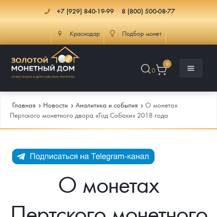
+7 (929) 840-19-99
8 (800) 500-08-77
Краснодар
Подбор монет
0
0
Главная
Новости
Аналитика и события
О монетах
Пертского монетного двора «Год Собаки» 2018 года
Каталог
Инфо
Каталог Монет
О монетах
Доставка
Инвестиционные монеты
Как сделать заказ
Пертского монетного
Услуги
Памятные и старинные монеты
Подлинность монет
Монеты Россия и СССР