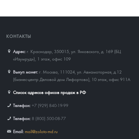
КОНТАКТЫ
Адрес:
г. Краснодар, 350015
,
ул. Янковского, д. 169 (БЦ
«Изумруд»), 1 этаж, офис 109
Выкуп монет:
г. Москва, 111024, ул. Авиамоторная, д.12
(бизнес-центр Деловой дом Лефортово), 10 этаж, офис 911А
Список адресов офисов продаж в РФ
Телефон:
+7 (929) 840-19-99
Телефон:
8 (800) 500-08-77
Email:
mail@zoloto-md.ru