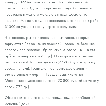
тонну до 827 метрических тонн. Это самый высокий
Русская нумизматика
показатель с 20 декабря прошлого года. Дальнейшие
Золотая карманная галерея
перспективы желтого металла выглядят достаточно
неплохо. Мы ожидаем восстановление котировок в район
Наборы подарочных и коллекционных монет
$1300 за унцию к концу первого полугодия.
Монеты и жетоны из недрагоценных металлов
Что касается рынка инвестиционных монет, которые
торгуются в России, то на прошлой неделе наибольшим
Книги по нумизматике
спросом пользовались британские «Соверены» (18 600
руб. за монету весом 7.3 гр.). На второе место вышли
австрийские «Филармоникеры» (77 600 руб. за монету
весом 1 унция). Традиционное третье место заняли
отечественные «Георгии Победоносцы» чеканки
Московского монетного двора (20 800 рублей за монету
весом 7,78 гр.).
Обзор подготовлен специалистами компании «Золотой
монетный дом».