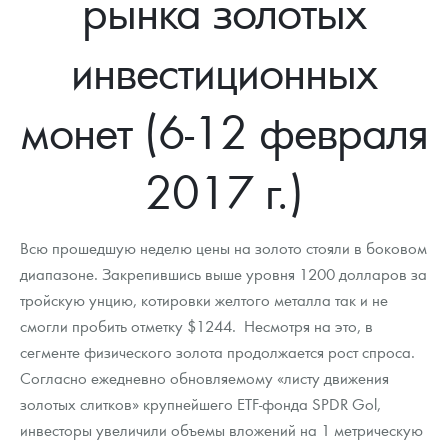
рынка золотых
Новости
Монеты и жетоны ЗМД
Клуб ЗМД
Подбор монет
Иностранные
Памятные монеты России и СССР
инвестиционных
Котировки
Георгий Победоносец
Гарантии
Информация
Аналитика и события
Монеты стран мира после 1950г
Монеты Царской России
Контакты
Золотой червонец Сеятель
Выкуп монет
Распродажа монет и жетонов
Cтатьи
Курс золота и серебра
Итоги 2025 года. Прогноз курсов золота, серебра, платины на
монет (6-12 февраля
2026 год
О нас
Золотые слитки
Вопрос - ответ
Георгий Победоносец - динамика цен
Лом выкуп
Выкуп серебряных монет
2017 г.)
Аксессуары
Памятка для работы с монетами из драгметаллов
Скупка слитков
Наши преимущества
Гарри Поттер
Условия возврата
Письмо директору
Всю прошедшую неделю цены на золото стояли в боковом
диапазоне. Закрепившись выше уровня 1200 долларов за
Год Лошади
Монеты
Пресс-служба
тройскую унцию, котировки желтого металла так и не
смогли пробить отметку $1244. Несмотря на это, в
Флот: ледоколы и корабли
Политика конфиденциальности
сегменте физического золота продолжается рост спроса.
Жетоны "Необыкновенные обитатели глубин"
Политика использования Cookies
Согласно ежедневно обновляемому «листу движения
золотых слитков» крупнейшего ETF-фонда SPDR Gol,
Ювелирные изделия
Положение по обработке и защите персональных данных
инвесторы увеличили объемы вложений на 1 метрическую