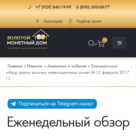
+7 (929) 840-19-99
8 (800) 500-08-77
Краснодар
Подбор монет
0
0
Главная
Новости
Аналитика и события
Еженедельный
обзор рынка золотых инвестиционных монет (6-12 февраля 2017
г.)
Каталог
Инфо
Каталог Монет
Доставка
Инвестиционные монеты
Как сделать заказ
Еженедельный обзор
Услуги
Памятные и старинные монеты
Подлинность монет
Монеты Россия и СССР