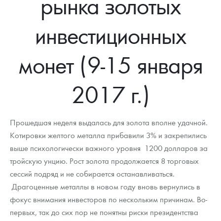
рынка золотых
Новости
Монеты и жетоны ЗМД
Клуб ЗМД
Подбор монет
Иностранные
Памятные монеты России и СССР
инвестиционных
Котировки
Георгий Победоносец
Гарантии
Информация
Аналитика и события
Монеты стран мира после 1950г
Монеты Царской России
Контакты
Золотой червонец Сеятель
Выкуп монет
Распродажа монет и жетонов
Cтатьи
Курс золота и серебра
Итоги 2025 года. Прогноз курсов золота, серебра, платины на
монет (9-15 января
2026 год
О нас
Золотые слитки
Вопрос - ответ
Георгий Победоносец - динамика цен
Лом выкуп
Выкуп серебряных монет
2017 г.)
Аксессуары
Памятка для работы с монетами из драгметаллов
Скупка слитков
Наши преимущества
Гарри Поттер
Условия возврата
Письмо директору
Прошедшая неделя выдалась для золота вполне удачной.
Котировки желтого металла прибавили 3% и закрепились
Год Лошади
Монеты
Пресс-служба
выше психологически важного уровня 1200 долларов за
тройскую унцию. Рост золота продолжается 8 торговых
Флот: ледоколы и корабли
Политика конфиденциальности
сессий подряд и не собирается останавливаться.
Жетоны "Необыкновенные обитатели глубин"
Политика использования Cookies
Драгоценные металлы в новом году вновь вернулись в
фокус внимания инвесторов по нескольким причинам. Во-
Ювелирные изделия
Положение по обработке и защите персональных данных
первых, так до сих пор не понятны риски президентства