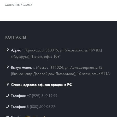
монетный дом»
КОНТАКТЫ
Адрес:
г. Краснодар, 350015
,
ул. Янковского, д. 169 (БЦ
«Изумруд»), 1 этаж, офис 109
Выкуп монет:
г. Москва, 111024, ул. Авиамоторная, д.12
(бизнес-центр Деловой дом Лефортово), 10 этаж, офис 911А
Список адресов офисов продаж в РФ
Телефон:
+7 (929) 840-19-99
Телефон:
8 (800) 500-08-77