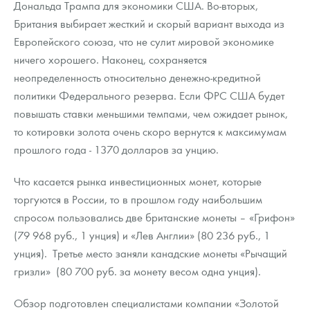
Дональда Трампа для экономики США. Во-вторых,
Русская нумизматика
Британия выбирает жесткий и скорый вариант выхода из
Золотая карманная галерея
Европейского союза, что не сулит мировой экономике
ничего хорошего. Наконец, сохраняется
Наборы подарочных и коллекционных монет
неопределенность относительно денежно-кредитной
политики Федерального резерва. Если ФРС США будет
Монеты и жетоны из недрагоценных металлов
повышать ставки меньшими темпами, чем ожидает рынок,
Книги по нумизматике
то котировки золота очень скоро вернутся к максимумам
прошлого года - 1370 долларов за унцию.
Что касается рынка инвестиционных монет, которые
торгуются в России, то в прошлом году наибольшим
спросом пользовались две британские монеты – «Грифон»
(79 968 руб., 1 унция) и «Лев Англии» (80 236 руб., 1
унция). Третье место заняли канадские монеты «Рычащий
гризли» (80 700 руб. за монету весом одна унция).
Обзор подготовлен специалистами компании «Золотой