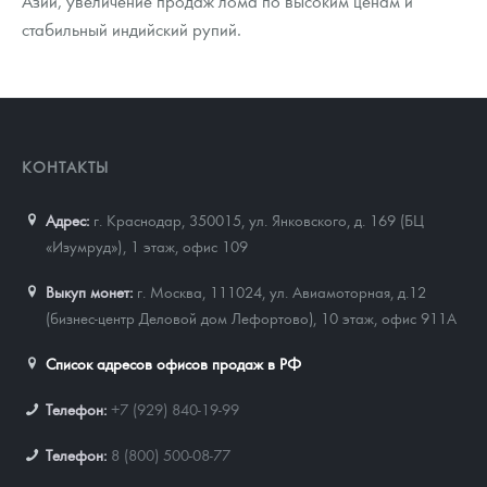
Азии, увеличение продаж лома по высоким ценам и
стабильный индийский рупий.
КОНТАКТЫ
Адрес:
г. Краснодар, 350015
,
ул. Янковского, д. 169 (БЦ
«Изумруд»), 1 этаж, офис 109
Выкуп монет:
г. Москва, 111024, ул. Авиамоторная, д.12
(бизнес-центр Деловой дом Лефортово), 10 этаж, офис 911А
Список адресов офисов продаж в РФ
Телефон:
+7 (929) 840-19-99
Телефон:
8 (800) 500-08-77