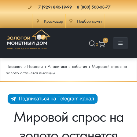
+7 (929) 840-19-99
8 (800) 500-08-77
Краснодар
Подбор монет
0
0
Главная
Новости
Аналитика и события
Мировой спрос на
золото останется высоким
Каталог
Инфо
Каталог Монет
Мировой спрос на
Доставка
Инвестиционные монеты
Как сделать заказ
золото останется
Услуги
Памятные и старинные монеты
Подлинность монет
Монеты Россия и СССР