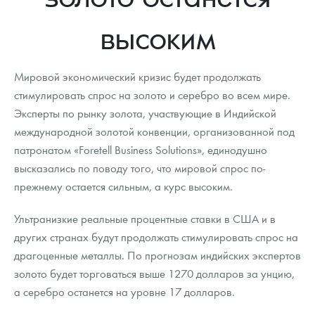
Новости
Монеты и жетоны ЗМД
Клуб ЗМД
Подбор монет
Иностранные
Памятные монеты России и СССР
высоким
Котировки
Георгий Победоносец
Гарантии
Информация
Аналитика и события
Монеты стран мира после 1950г
Монеты Царской России
Контакты
Золотой червонец Сеятель
Выкуп монет
Распродажа монет и жетонов
Cтатьи
Курс золота и серебра
Итоги 2025 года. Прогноз курсов золота, серебра, платины на
Мировой экономический кризис будет продолжать
2026 год
стимулировать спрос на золото и серебро во всем мире.
О нас
Золотые слитки
Вопрос - ответ
Георгий Победоносец - динамика цен
Лом выкуп
Выкуп серебряных монет
Эксперты по рынку золота, участвующие в Индийской
международной золотой конвенции, организованной под
Аксессуары
Памятка для работы с монетами из драгметаллов
Скупка слитков
Наши преимущества
патронатом «Foretell Business Solutions», единодушно
Гарри Поттер
Условия возврата
высказались по поводу того, что мировой спрос по-
Письмо директору
прежнему остается сильным, а курс высоким.
Год Лошади
Монеты
Пресс-служба
Ультранизкие реальные процентные ставки в США и в
Флот: ледоколы и корабли
Политика конфиденциальности
других странах будут продолжать стимулировать спрос на
драгоценные металлы. По прогнозам индийских экспертов
Жетоны "Необыкновенные обитатели глубин"
Политика использования Cookies
золото будет торговаться выше 1270 долларов за унцию,
Ювелирные изделия
Положение по обработке и защите персональных данных
а серебро останется на уровне 17 долларов.