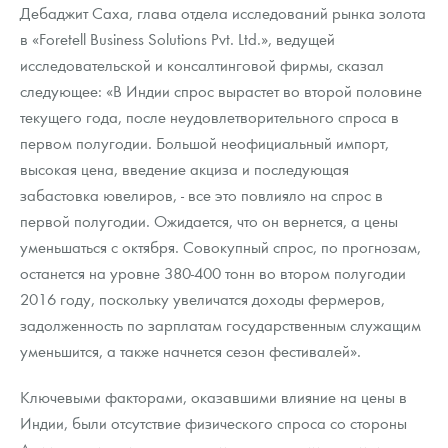
Русская нумизматика
Дебаджит Саха, глава отдела исследований рынка золота
в «Foretell Business Solutions Pvt. Ltd.», ведущей
Золотая карманная галерея
исследовательской и консалтинговой фирмы, сказал
следующее: «В Индии спрос вырастет во второй половине
Наборы подарочных и коллекционных монет
текущего года, после неудовлетворительного спроса в
Монеты и жетоны из недрагоценных металлов
первом полугодии. Большой неофициальный импорт,
высокая цена, введение акциза и последующая
Книги по нумизматике
забастовка ювелиров, - все это повлияло на спрос в
первой полугодии. Ожидается, что он вернется, а цены
уменьшаться с октября. Совокупный спрос, по прогнозам,
останется на уровне 380-400 тонн во втором полугодии
2016 году, поскольку увеличатся доходы фермеров,
задолженность по зарплатам государственным служащим
уменьшится, а также начнется сезон фестивалей».
Ключевыми факторами, оказавшими влияние на цены в
Индии, были отсутствие физического спроса со стороны