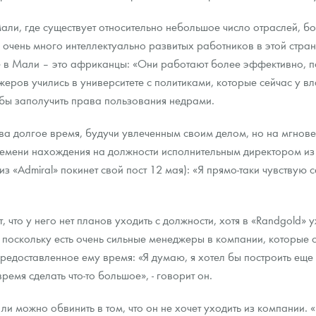
к Мали, где существует относительно небольшое число отраслей, 
очень много интеллектуально развитых работников в этой стран
 в Мали – это африканцы: «Они работают более эффективно, пот
джеров учились в университете с политиками, которые сейчас у в
обы заполучить права пользования недрами.
а долгое время, будучи увлеченным своим делом, но на мгновен
ремени нахождения на должности исполнительным директором из 
з «Admiral» покинет свой пост 12 мая): «Я прямо-таки чувствую с
, что у него нет планов уходить с должности, хотя в «Randgold» 
 поскольку есть очень сильные менеджеры в компании, которые с 
предоставленное ему время: «Я думаю, я хотел бы построить еще
емя сделать что-то большое», - говорит он.
ли можно обвинить в том, что он не хочет уходить из компании. 