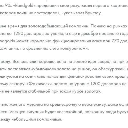
на 9%. «Randgold» представил свои результаты первого квартала
оторая почти не пострадала», - указывает Бристоу.
шее время для золотодобывающей компании. Паника на рынках и
олота до 1280 долларов за унцию, а еще в декабре прошлого год
ndgold» может нормально функционирования даже при 770 долла
омпании, по сравнению с его конкурентами.
у. Все выглядит хорошо, цена на золото идет вверх, но при это
нты поставляют «убыточное» золото на рынок, он обескуражен, к
редитуются на сотни миллионов для финансирования своих предпри
сему сектору. «Фактически, золото на уровне 1200 долларов не с
ия не является стабильной при таком курсе золота».
ельно желтого металла на среднесрочную перспективу, даже есл
сть месяцев ситуация будет неспокойной, поскольку люди будут 
 между небольшими компаниями.