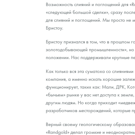
Возможность слияний и поглощений для «R
«следующей большой сделки», сразу после 
для слияний и поглощений. Мы просто не 
Бристоу.
Бристоу признался в том, что в прошлом г
золотодобывающей промышленности», но и
положении. Нас поддерживали крупные пенс
Как только вся эта суматоха со слияниями
компания, а именно искать хорошие залежи
функционирует, таких как: Мали, ДРК, Ко
«бычьем» рынке у вас нет доступа к земл
другим людям. Но когда приходит «медвеж
разработчиков месторождений, которые при
Верный своему геологическому образован
«Randgold» делал громкие и неоднократны