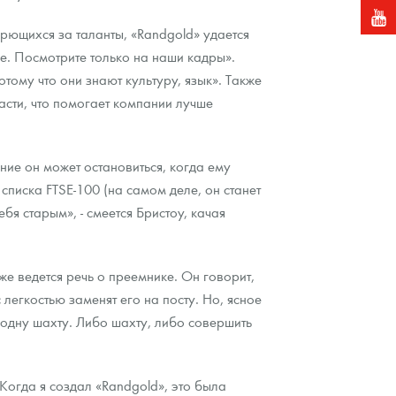
борющихся за таланты, «Randgold» удается
е. Посмотрите только на наши кадры».
ому что они знают культуру, язык». Также
ласти, что помогает компании лучше
ие он может остановиться, когда ему
списка FTSE-100 (на самом деле, он станет
ебя старым», - смеется Бристоу, качая
уже ведется речь о преемнике. Он говорит,
легкостью заменят его на посту. Но, ясное
 одну шахту. Либо шахту, либо совершить
«Когда я создал «Randgold», это была