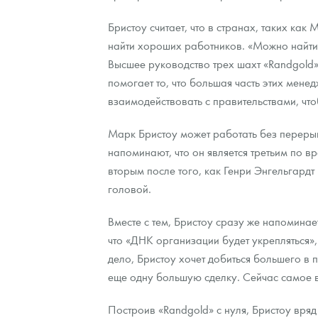
Бристоу считает, что в странах, таких ка
найти хороших работников. «Можно найти 
Высшее руководство трех шахт «Randgold»
помогает то, что большая часть этих мене
взаимодействовать с правительствами, чт
Марк Бристоу может работать без перерыв
напоминают, что он является третьим по в
вторым после того, как Генри Энгельгардт и
головой.
Вместе с тем, Бристоу сразу же напоминает
что «ДНК организации будет укрепляться»,
дело, Бристоу хочет добиться большего в 
еще одну большую сделку. Сейчас самое вр
Построив «Randgold» с нуля, Бристоу вряд 