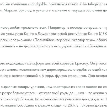
ающей компании «Randgold». Британская газета «The Telegraph»
и, Марком Бристоу, и узнала его мнение о текущем состоянии 
ра, платины на 2026 год
стоу любит «развлекаться». Например, в последнее время он пр
о устья реки Конго в Демократической республике Конго (ДРК).
ески невозможна»: «Попытайтесь пересечь экватор таким образом
, конечно – не делал». Бристоу и его друзья поехали объездным 
то подходящая метафора для всей карьеры Бристоу. Он учился 
х пор является исполнительным директором золотодобывающей ко
знес с капитализацией в 6 млрд. фунтов стерлингов. Она входит
данных
сырьевые товары удачнее, чем некоторые из своих коллег по спи
 разрабатывают все – от железной руды до цинка – показали о
я с этой проблемой. Компания смогла увеличить дивиденды на 1
компания сообщила о резком спаде, на 26%, в прибыли до выче