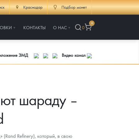
иск
Краснодар
Подбор монет
0
РОВКИ
КОНТАКТЫ
О НАС
0
риложение ЗМД
Видео канал
ают шараду –
d
(Rand Refinery), который, в свою