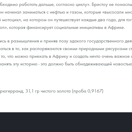
бходимо работать дальше, согласно циклу». Бристоу не понаслы
он начинал заниматься с нефтью и газом, которые «высосали мн
отоцикл, на котором он путешествует каждые два года, для тог
tion», которая финансирует социальные инициативы в Африке.
шись в размышления и приняв позу эдакого государственного дея
ться в то, как распоряжаются своими природными ресурсами стр
 то, что можно приехать в Африку и создать нечто очень важное
транять эту историю - это должно быть обнадеживающей новость
рюгерранд, 31,1 гр чистого золота (проба 0,9167)