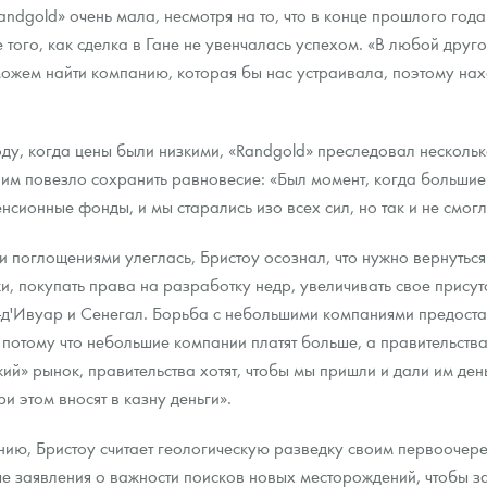
andgold» очень мала, несмотря на то, что в конце прошлого год
того, как сделка в Гане не увенчалась успехом. «В любой друг
можем найти компанию, которая бы нас устраивала, поэтому нахо
оду, когда цены были низкими, «Randgold» преследовал несколь
м повезло сохранить равновесие: «Был момент, когда большие 
ионные фонды, и мы старались изо всех сил, но так и не смогл
 и поглощениями улеглась, Бристоу осознал, что нужно вернуться
, покупать права на разработку недр, увеличивать свое присутс
т-д'Ивуар и Сенегал. Борьба с небольшими компаниями предоста
е, потому что небольшие компании платят больше, а правительс
ий» рынок, правительства хотят, чтобы мы пришли и дали им ден
 этом вносят в казну деньги».
ию, Бристоу считает геологическую разведку своим первоочере
е заявления о важности поисков новых месторождений, чтобы за