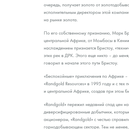
очередь, получает золото от золотодобыв
исполнительным директором этой компани
Контакты
Золотой червонец Сеятель
Выкуп монет
Распродажа монет и жетонов
Cтатьи
Курс золота и серебра
Итоги 2025 года. Прогноз курсов золота, сереб
на рынке золота.
О нас
Золотые слитки
Вопрос - ответ
Георгий Победоносец - динамика цен
Лом выкуп
Выкуп серебряных монет
По его собственному признанию, Марк Бри
Аксессуары
Памятка для работы с монетами из драгметаллов
Скупка слитков
Наши преимущества
центральной Африке, от Момбасы в Кении д
наслаждением признается Бристоу, «технич
Гарри Поттер
Условия возврата
Письмо директору
этих рек в ДРК. Этого еще никто – до меня
говорил в начале этого пути Бристоу.
Год Лошади
Монеты
Пресс-служба
«Беспокойные» приключения по Африке – э
Флот: ледоколы и корабли
Политика конфиденциальности
«Randgold Resources» в 1995 году и с те
Жетоны "Необыкновенные обитатели глубин"
Политика использования Cookies
и центральной Африке, создав при этом би
Ювелирные изделия
Положение по обработке и защите персональных 
«Randgold» пережил недавний спад цен на 
диверсифицированные добытчики, которые
Русская нумизматика
акционерам, «Randgold» с честью справилс
горнодобывающем секторе. Тем не менее, 
Золотая карманная галерея