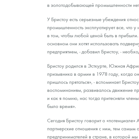
в золотодобывающей промышленности нет
У Бристоу есть серьезные убеждения отно
промышленность эксплуатирует все, что у н
в том, чтобы любой ценой быть в прибыли.
основном они хотят использовать подверн
предприятием, - добавил Бристоу, - необх
Бристоу родился в Эсткурте, Южная Африка
призывника в армии в 1978 году, когда 
пришлось прятаться», - вспоминает Бристоу
воспоминаниям, развивалось движение пр
и как я помню, нас тогда притесняли член
было время».
Сегодня Бристоу говорит о «потенциале» А
партнерские отношения с ним, тем самым 
предпринимателей в стране, в которой мы