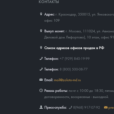
КОНТАКТЫ
Адрес:
г. Краснодар, 350015
,
ул. Янковског
офис 109
Выкуп монет:
г. Москва, 111024, ул. Авиамо
Деловой дом Лефортово), 10 этаж, офис 9
Список адресов офисов продаж в РФ
Телефон:
+7 (929) 840-19-99
Телефон:
8 (800) 500-08-77
Email:
mail@zoloto-md.ru
Режим работы:
пн-чт с 10:00 до 18:30, пятни
договоренности, воскресенье - выходной.
Пресс-служба:
8(968) 917-07-92
pre