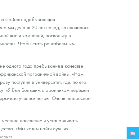
ность: «Золотодобывающая
, что мы делали 20 лет назад, заключалось
ьной части компаний, поскольку в
ьности». Чтобы стать рентабельным
ние одного года пребывания в качестве
-Африканской пограничной войны. «Нам
азу поступил в университет, где, по его
ку. «Я был большим сторонником перемен
верситете учились негры. Очень интересное
ь местное население и устанавливать
щества. «Мы хотим найти лучших
слуг».