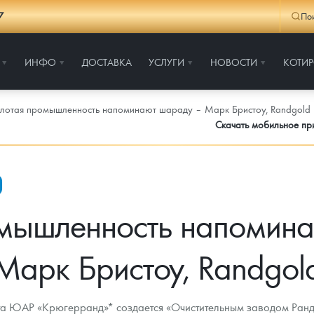
7
По
ИНФО
ДОСТАВКА
УСЛУГИ
НОВОСТИ
КОТИ
лотая промышленность напоминают шараду – Марк Бристоу, Randgold
Скачать мобильное п
мышленность напомин
Марк Бристоу, Randgol
а ЮАР «Крюгерранд»* создается «Очистительным заводом Ранд» 