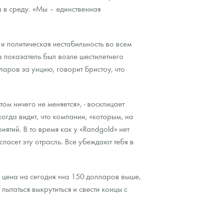
 в среду. «Мы – единственная
 политическая нестабильность во всем
а показатель был возле шестилетнего
ров за унцию, говорит Бристоу, что
м ничего не меняется», - восклицает
огда видит, что компании, «которым, на
ятий. В то время как у «Randgold» нет
пасет эту отрасль. Все убеждают тебя в
и цена на сегодня «на 150 долларов выше,
пытаться выкрутиться и свести концы с