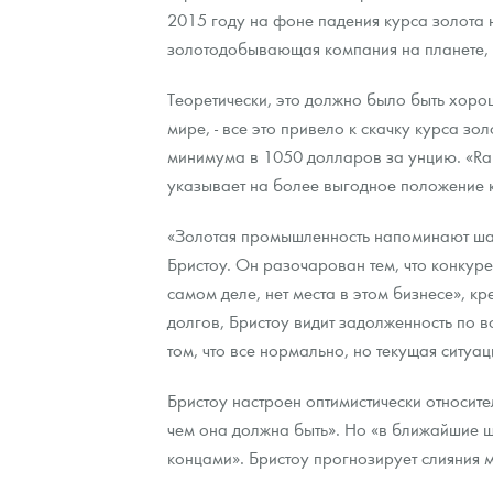
2015 году на фоне падения курса золота 
Наборы подарочных и коллекционных монет
золотодобывающая компания на планете, к
Монеты и жетоны из недрагоценных металлов
Теоретически, это должно было быть хоро
мире, - все это привело к скачку курса з
Книги по нумизматике
минимума в 1050 долларов за унцию. «Ra
указывает на более выгодное положение к
«Золотая промышленность напоминают шарад
Бристоу. Он разочарован тем, что конкуре
самом деле, нет места в этом бизнесе», к
долгов, Бристоу видит задолженность по в
том, что все нормально, но текущая ситуац
Бристоу настроен оптимистически относит
чем она должна быть». Но «в ближайшие ше
концами». Бристоу прогнозирует слияния