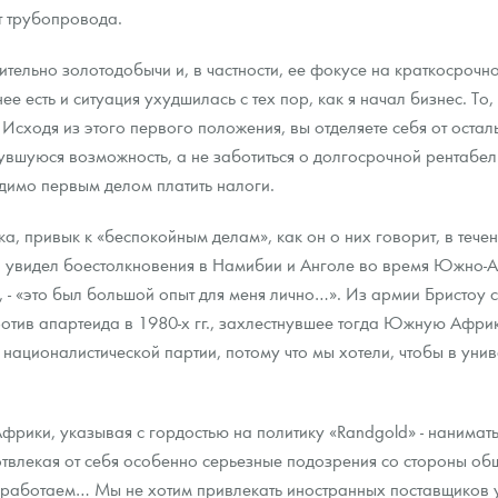
 трубопровода.
сительно золотодобычи и, в частности, ее фокусе на краткосроч
ее есть и ситуация ухудшилась с тех пор, как я начал бизнес. То
 Исходя из этого первого положения, вы отделяете себя от остал
увшуюся возможность, а не заботиться о долгосрочной рентабел
одимо первым делом платить налоги.
, привык к «беспокойным делам», как он о них говорит, в тече
он увидел боестолкновения в Намибии и Анголе во время Южно
, - «это был большой опыт для меня лично…». Из армии Бристоу ср
отив апартеида в 1980-х гг., захлестнувшее тогда Южную Афри
ы националистической партии, потому что мы хотели, чтобы в уни
фрики, указывая с гордостью на политику «Randgold» - нанимат
отвлекая от себя особенно серьезные подозрения со стороны об
 работаем… Мы не хотим привлекать иностранных поставщиков у