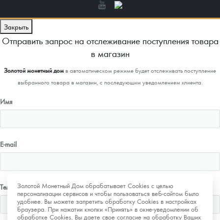
Закрыть
Отправить запрос на отслеживание поступления товара
в магазин
Золотой монетный дом
в автоматическом режиме будет отслеживать поступление
выбранного товара в магазин, с последующим уведомлением клиента.
Имя
E-mail
Золотой Монетный Дом обрабатывает Cookies с целью
Телефон
персонализации сервисов и чтобы пользоваться веб-сайтом было
удобнее. Вы можете запретить обработку Cookies в настройках
браузера. При нажатии кнопки «Принять» в окне-уведомлении об
обработке Cookies, Вы даете свое согласие на обработку Ваших