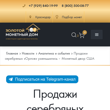
+7 (929) 840-19-99
8 (800) 500-08-77
Краснодар
Подбор монет
0
0
Главная
Новости
Аналитика и события
Продажи
серебряных «Орлов» уменьшились – Монетный двор США
Каталог
Инфо
Каталог Монет
Продажи
Доставка
Инвестиционные монеты
Как сделать заказ
серебряных
Услуги
Памятные и старинные монеты
Подлинность монет
Монеты Россия и СССР