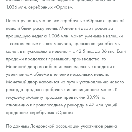
Русская нумизматика
1,036 млн. серебряных «Орлов».
Золотая карманная галерея
Несмотря на то, что не все серебряные «Орлы» с прошлой
недели были раскуплены, Монетный двор продал за
Наборы подарочных и коллекционных монет
прошедшую неделю 1,006 млн. монет, уменьшив излишки
Монеты и жетоны из недрагоценных металлов
– составленные из экземпляров, превышающих объемы
монет, выпускаемых в неделю – с 42,5 тыс. до 36 тыс. Если
Книги по нумизматике
продажи продолжат превышать производство, то
Монетный двор возобновит еженедельные продажи в
увеличенном объеме в течение нескольких недель.
Монетный двор находится на пути к установлению нового
рекорда продаж серебряных инвестиционных монет. К
текущему моменту продажи превысили 33,9% по
отношению к прошлогоднему рекорду в 47 млн. унций
проданных серебряных «Орлов».
По данным Лондонской ассоциации участников рынка