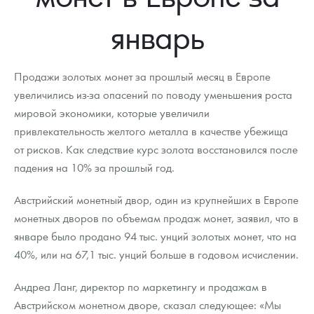
Новости
Монеты и жетоны ЗМД
Клуб ЗМД
Подбор монет
Иностранные
Памятные монеты России и СССР
январь
Котировки
Георгий Победоносец
Гарантии
Информация
Аналитика и события
Монеты стран мира после 1950г
Монеты Царской России
Контакты
Золотой червонец Сеятель
Выкуп монет
Распродажа монет и жетонов
Cтатьи
Курс золота и серебра
Итоги 2025 года. Прогноз курсов золота, серебра, платины на
Продажи золотых монет за прошлый месяц в Европе
2026 год
увеличились из-за опасений по поводу уменьшения роста
О нас
Золотые слитки
Вопрос - ответ
Георгий Победоносец - динамика цен
Лом выкуп
Выкуп серебряных монет
мировой экономики, которые увеличили
привлекательность желтого металла в качестве убежища
Аксессуары
Памятка для работы с монетами из драгметаллов
Скупка слитков
Наши преимущества
от рисков. Как следствие курс золота восстановился после
Гарри Поттер
Условия возврата
падения на 10% за прошлый год.
Письмо директору
Год Лошади
Монеты
Австрийский монетный двор, один из крупнейших в Европе
Пресс-служба
монетных дворов по объемам продаж монет, заявил, что в
Флот: ледоколы и корабли
Политика конфиденциальности
январе было продано 94 тыс. унций золотых монет, что на
40%, или на 67,1 тыс. унций больше в годовом исчислении.
Жетоны "Необыкновенные обитатели глубин"
Политика использования Cookies
Андреа Ланг, директор по маркетингу и продажам в
Ювелирные изделия
Положение по обработке и защите персональных данных
Австрийском монетном дворе, сказал следующее: «Мы