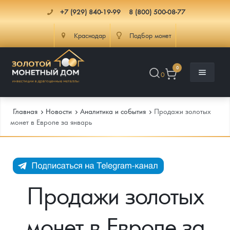
+7 (929) 840-19-99
8 (800) 500-08-77
Краснодар
Подбор монет
0
0
Главная
Новости
Аналитика и события
Продажи золотых
монет в Европе за январь
Каталог
Инфо
Каталог Монет
Продажи золотых
Доставка
Инвестиционные монеты
Как сделать заказ
монет в Европе за
Услуги
Памятные и старинные монеты
Подлинность монет
Монеты Россия и СССР