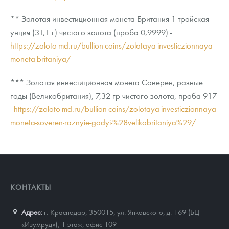
** Золотая инвестиционная монета Британия 1 тройская
унция (31,1 г) чистого золота (проба 0,9999) -
https://zoloto-md.ru/bullion-coins/zolotaya-investiczionnaya-
moneta-britaniya/
*** Золотая инвестиционная монета Соверен, разные
годы (Великобритания), 7,32 гр чистого золота, проба 917
-
https://zoloto-md.ru/bullion-coins/zolotaya-investiczionnaya-
moneta-soveren-raznyie-godyi-%28velikobritaniya%29/
КОНТАКТЫ
Адрес:
г. Краснодар, 350015
,
ул. Янковского, д. 169 (БЦ
«Изумруд»), 1 этаж, офис 109