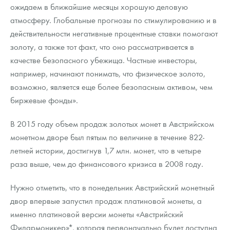
Русская нумизматика
ожидаем в ближайшие месяцы хорошую деловую
атмосферу. Глобальные прогнозы по стимулированию и в
Золотая карманная галерея
действительности негативные процентные ставки помогают
золоту, а также тот факт, что оно рассматривается в
Наборы подарочных и коллекционных монет
качестве безопасного убежища. Частные инвесторы,
Монеты и жетоны из недрагоценных металлов
например, начинают понимать, что физическое золото,
возможно, является еще более безопасным активом, чем
Книги по нумизматике
биржевые фонды».
В 2015 году объем продаж золотых монет в Австрийском
монетном дворе был пятым по величине в течение 822-
летней истории, достигнув 1,7 млн. монет, что в четыре
раза выше, чем до финансового кризиса в 2008 году.
Нужно отметить, что в понедельник Австрийский монетный
двор впервые запустил продаж платиновой монеты, а
именно платиновой версии монеты «Австрийский
Филармоникер»*, которая первоначально будет доступна