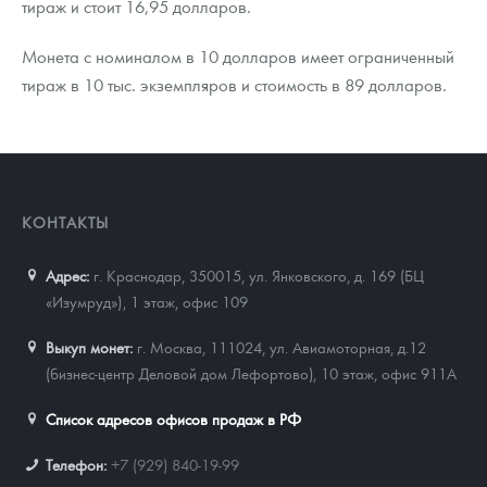
тираж и стоит 16,95 долларов.
Монета с номиналом в 10 долларов имеет ограниченный
тираж в 10 тыс. экземпляров и стоимость в 89 долларов.
КОНТАКТЫ
Адрес:
г. Краснодар, 350015
,
ул. Янковского, д. 169 (БЦ
«Изумруд»), 1 этаж, офис 109
Выкуп монет:
г. Москва, 111024, ул. Авиамоторная, д.12
(бизнес-центр Деловой дом Лефортово), 10 этаж, офис 911А
Список адресов офисов продаж в РФ
Телефон:
+7 (929) 840-19-99