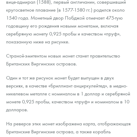
вице-адмирал (1588), первый англичанин, совершивший
Русская нумизматика
кругосветное плавание (в 1577-1580 гг.) родился около
Золотая карманная галерея
1540 года. Монетный двор Побджой отмечает 475-тую
годовщину его рождения новыми монетами, включая
Наборы подарочных и коллекционных монет
серебряную монету 0,925 пробы и качеством «пруф»,
показанную ниже на рисунке.
Монеты и жетоны из недрагоценных металлов
Страной-эмитентом новых монет станет правительство
Книги по нумизматике
Британских Виргинских островов.
Один и тот же рисунок монет будет выпущен в двух
версиях, в качестве «бриллиант анциркулейтед», в медно-
никелевом металле с номиналом в 1 доллар и серебряной
монете 0,925 пробы, качеством «пруф» и номиналом в 10
долларов.
На реверсе этих монет изображена карта, отображающая
Британские Виргинские острова, а также корабль