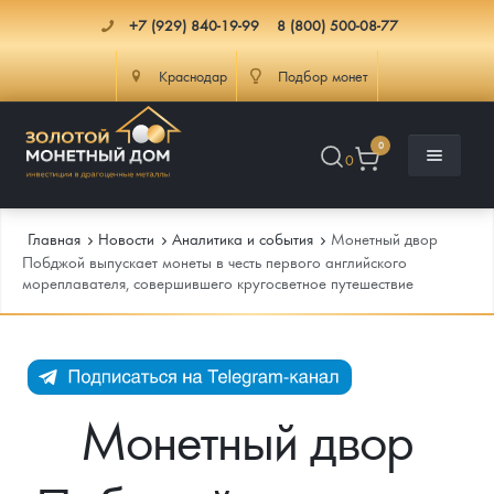
+7 (929) 840-19-99
8 (800) 500-08-77
Краснодар
Подбор монет
0
0
Главная
Новости
Аналитика и события
Монетный двор
Побджой выпускает монеты в честь первого английского
мореплавателя, совершившего кругосветное путешествие
Каталог
Инфо
Каталог Монет
Доставка
Инвестиционные монеты
Как сделать заказ
Монетный двор
Услуги
Памятные и старинные монеты
Подлинность монет
Монеты Россия и СССР