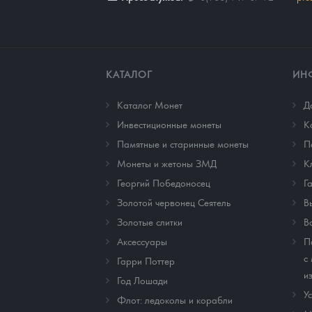
КАТАЛОГ
ИН
Каталог Монет
Д
Инвестиционные монеты
К
Памятные и старинные монеты
П
Монеты и жетоны ЗМД
К
Георгий Победоносец
Г
Золотой червонец Сеятель
В
Золотые слитки
В
Аксессуары
П
с
Гарри Поттер
и
Год Лошади
У
Флот: ледоколы и корабли