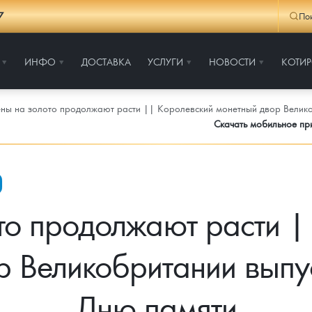
7
По
ИНФО
ДОСТАВКА
УСЛУГИ
НОВОСТИ
КОТИ
ны на золото продолжают расти || Королевский монетный двор Велико
Скачать мобильное п
то продолжают расти |
р Великобритании выпус
Дню памяти