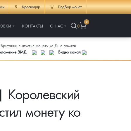
иск
Краснодар
Подбор монет
0
РОВКИ
КОНТАКТЫ
О НАС
0
британии выпустил монету ко Дню памяти
риложение ЗМД
Видео канал
| Королевский
тил монету ко