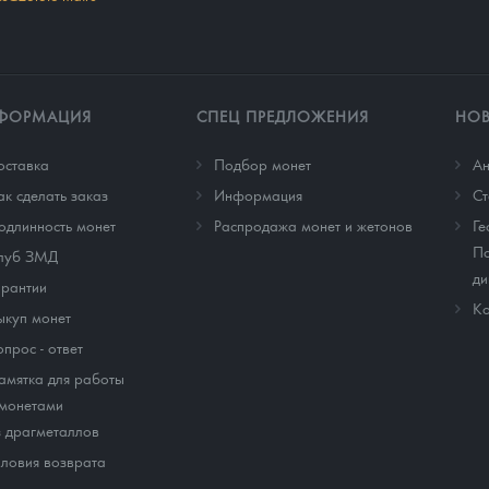
ФОРМАЦИЯ
СПЕЦ ПРЕДЛОЖЕНИЯ
НО
оставка
Подбор монет
Ан
ак сделать заказ
Информация
Cт
одлинность монет
Распродажа монет и жетонов
Ге
По
луб ЗМД
ди
арантии
Ко
ыкуп монет
опрос - ответ
амятка для работы
 монетами
з драгметаллов
словия возврата