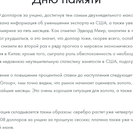
ра, платины на 2026 год
0 долларов за унцию, достигнув тем самым двухнедельного мак
ована информация об уменьшении экспорта из США, а также увел
ерике за пять месяцев. Как отметил Эдвард Меир, аналитик в «
худшаться, а это значит, что доллар тоже, скорее всего, ослаб
 снизили во второй раз к ряду прогноз о мировом экономическом
ия в Китае; кроме того, сыграла роль обеспокоенность о необхо
вая недавнюю неутешительную статистику занятости в США, подог
ение о повышении процентной ставки до наступления следующег
Group», «мы точно видим, что рынок начинает оценивать золото,
шие месяцы. Это очень хорошая ситуация для золота, а также д
данных
ация складывается таким образом: серебро растет уже четверту
08 долларов за унцию за прошлую сессию; платина также уже че
й июня.