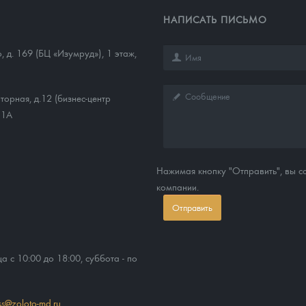
НАПИСАТЬ ПИСЬМО
о, д. 169 (БЦ «Изумруд»), 1 этаж,
торная, д.12 (бизнес-центр
11А
Нажимая кнопку "Отправить", вы 
компании.
Отправить
ца с 10:00 до 18:00, суббота - по
ss@zoloto-md.ru