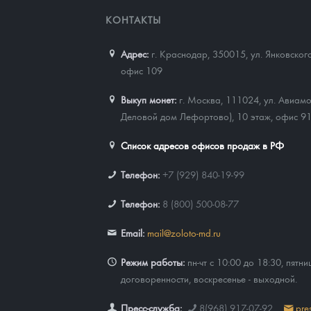
КОНТАКТЫ
Адрес:
г. Краснодар, 350015
,
ул. Янковског
офис 109
Выкуп монет:
г. Москва, 111024, ул. Авиамо
Деловой дом Лефортово), 10 этаж, офис 9
Список адресов офисов продаж в РФ
Телефон:
+7 (929) 840-19-99
Телефон:
8 (800) 500-08-77
Email:
mail@zoloto-md.ru
Режим работы:
пн-чт с 10:00 до 18:30, пятни
договоренности, воскресенье - выходной.
Пресс-служба:
8(968) 917-07-92
pre