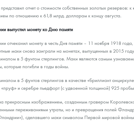
представил отчет о стоимости собственных золотых резервов: к 
нием по отношению к 61,8 млрд. долларам к концу августа.
ии выпустил монету ко Дню памяти
и отчеканил монету в честь Дня памяти – 11 ноября 1918 года,
ые маки снова заиграли на монетах, выпущенных в 2015 году, 
миналом в 5 фунтом стерлингов. Маки являются самым узнаваем
, которые погибли в годы войны.
налом в 5 фунтов стерлингов в качестве «бриллиант анциркулейт
е «пруф» и серебре пьедфорт (с удвоенной толщиной) 925 пробы
на прекрасным изображением, созданным гравером Королевско
венными переживаниями утраты, но и превращения полей Фландр
 Фландрии»), сделавшего маки символом Первой мировой войны