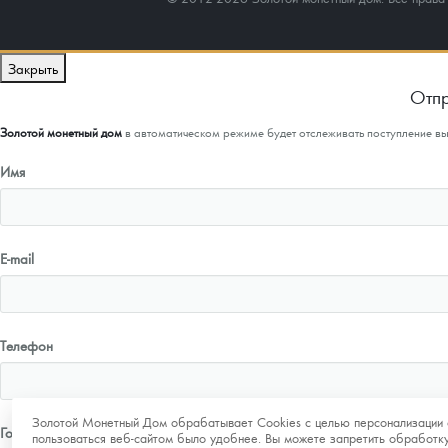
Закрыть
Отпр
Золотой монетный дом
в автоматическом режиме будет отслеживать поступление в
Имя
E-mail
Телефон
Золотой Монетный Дом обрабатывает Cookies с целью персонализации 
Город
пользоваться веб-сайтом было удобнее. Вы можете запретить обработку