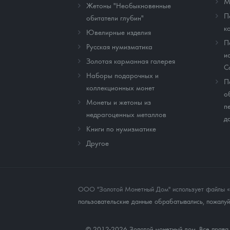
М
Жетоны "Необыкновенные
П
обитатели глубин"
к
Ювелирные изделия
П
Русская нумизматика
и
Золотая карманная галерея
C
Наборы подарочных и
П
коллекционных монет
о
Монеты и жетоны из
п
недрагоценных металлов
д
Книги по нумизматике
Другое
ООО "Золотой Монетный Дом" использует файлы «co
пользовательские данные обрабатывались, пожалуйс
© 2012-2026 Золотой монетный дом. Все прав