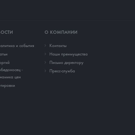
ВОСТИ
О КОМПАНИИ
алитика и события
Контакты
атьи
Наши преимущества
оргий
Письмо директору
бедоносец -
Пресс-служба
намика цен
тировки