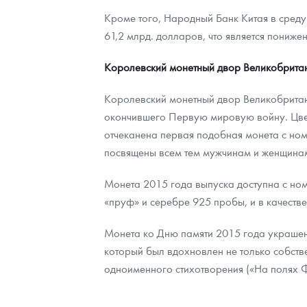
Кроме того, Народный Банк Китая в среду 
Наборы подарочных и коллекционных монет
61,2 млрд. долларов, что является пониже
Монеты и жетоны из недрагоценных металлов
Королевский монетный двор Великобритан
Книги по нумизматике
Королевский монетный двор Великобритани
окончившего Первую мировую войну. Цветн
отчеканена первая подобная монета с но
посвящены всем тем мужчинам и женщинам
Монета 2015 года выпуска доступна с номи
«пруф» и серебре 925 пробы, и в качеств
Монета ко Дню памяти 2015 года украше
который был вдохновлен не только собст
одноименного стихотворения («На полях