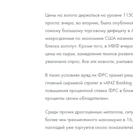
Контакты
Золотой червонец Сеятель
Выкуп монет
Распродажа монет и жетонов
Cтатьи
Курс золота и серебра
Итоги 2025 года. Прогноз курсов золота, сереб
Цены на золото держаться на уровне 115
проста: вчера, во вторник, была опублик
О нас
Золотые слитки
Вопрос - ответ
Георгий Победоносец - динамика цен
Лом выкуп
Выкуп серебряных монет
самому большому торговому дефициту в Ам
макро-данные по экономике США начинают у
Аксессуары
Памятка для работы с монетами из драгметаллов
Скупка слитков
Наши преимущества
блеска золоту». Кроме того, в МВФ вчера
Гарри Поттер
Условия возврата
Письмо директору
цены на сырье, замедление темпов развит
увеличила спрос. Все эти новости, учиты
Год Лошади
Монеты
Пресс-служба
В таких условиях вряд ли ФРС примет реш
Флот: ледоколы и корабли
Политика конфиденциальности
главный сырьевой стратег в «ANZ Banking 
повышения процентной ставки ФРС в ближай
Жетоны "Необыкновенные обитатели глубин"
Политика использования Cookies
проценты своим обладателям».
Ювелирные изделия
Положение по обработке и защите персональных 
Среди прочих драгоценных металлов, ситу
Русская нумизматика
более чем трехмесячного максимума в 16,
палладий уже торгуется около показателе
Золотая карманная галерея