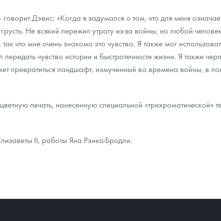
говорит Дэвис: «Когда я задумался о том, что для меня означает
грусть. Не всякий пережил утрату из-за войны, но любой челове
, так что мне очень знакомо это чувство. Я также мог использов
 передать чувство истории и быстротечности жизни. Я также чер
жет превратиться ландшафт, измученный во времена войны, в по
 цветную печать, нанесенную специальной «трихроматической» т
изаветы ІІ, работы Яна Рэнка-Бродли.