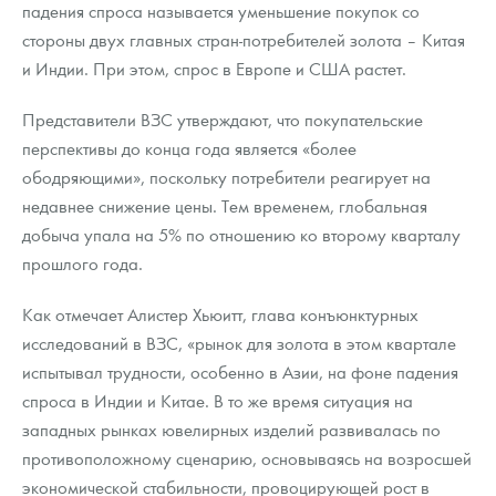
падения спроса называется уменьшение покупок со
Русская нумизматика
стороны двух главных стран-потребителей золота – Китая
Золотая карманная галерея
и Индии. При этом, спрос в Европе и США растет.
Наборы подарочных и коллекционных монет
Представители ВЗС утверждают, что покупательские
перспективы до конца года является «более
Монеты и жетоны из недрагоценных металлов
ободряющими», поскольку потребители реагирует на
недавнее снижение цены. Тем временем, глобальная
Книги по нумизматике
добыча упала на 5% по отношению ко второму кварталу
прошлого года.
Как отмечает Алистер Хьюитт, глава конъюнктурных
исследований в ВЗС, «рынок для золота в этом квартале
испытывал трудности, особенно в Азии, на фоне падения
спроса в Индии и Китае. В то же время ситуация на
западных рынках ювелирных изделий развивалась по
противоположному сценарию, основываясь на возросшей
экономической стабильности, провоцирующей рост в