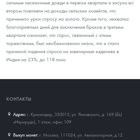
сильные несезонные дожди в первом квартале и засуха во
втором повлияли на доходы сельских хозяйств, что
причинило урон спросу на золото. Кроме того, нехватка
благоприятных дней для заключения браков в третьем
квартале означает, что спрос, связанный с этими
торжествами, был необыкновенно низок, что и стало
причиной падения спроса на ювелирные изделияа в
Индии на 23%, до 118 тонн.
КОНТАКТЫ
Адрес:
г. Краснодар, 350015
,
ул. Янковского, д. 169 (БЦ
«Изумруд»), 1 этаж, офис 109
Выкуп монет:
г. Москва, 111024, ул. Авиамоторная, д.12