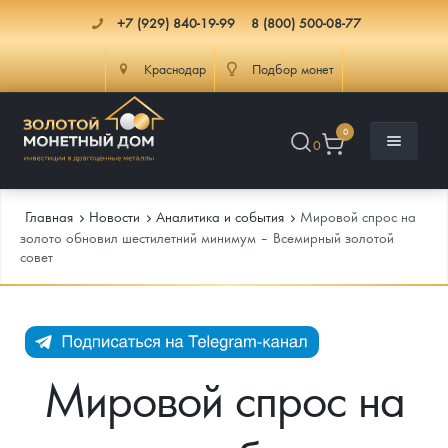
+7 (929) 840-19-99
8 (800) 500-08-77
Краснодар
Подбор монет
0
0
Главная
Новости
Аналитика и события
Мировой спрос на
золото обновил шестилетний минимум – Всемирный золотой
совет
Каталог
Инфо
Каталог Монет
Доставка
Инвестиционные монеты
Как сделать заказ
Мировой спрос на
Услуги
Памятные и старинные монеты
Подлинность монет
Монеты Россия и СССР