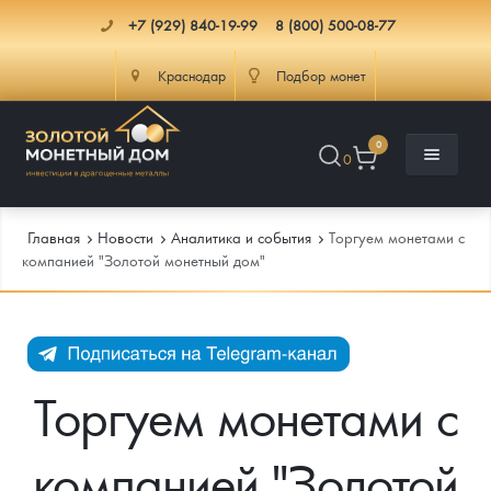
+7 (929) 840-19-99
8 (800) 500-08-77
Краснодар
Подбор монет
0
0
Главная
Новости
Аналитика и события
Торгуем монетами с
компанией "Золотой монетный дом"
Каталог
Инфо
Каталог Монет
Торгуем монетами с
Доставка
Инвестиционные монеты
Как сделать заказ
компанией "Золотой
Услуги
Памятные и старинные монеты
Подлинность монет
Монеты Россия и СССР