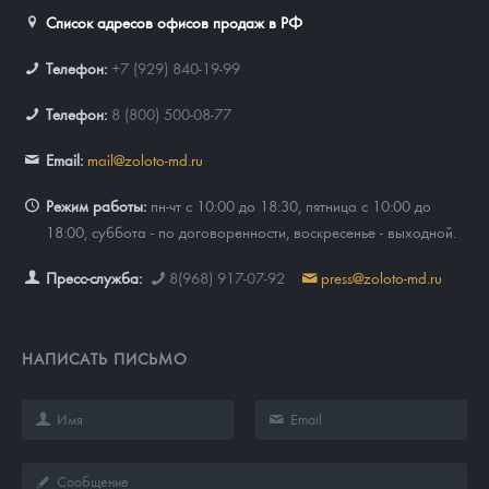
Русская нумизматика
Список адресов офисов продаж в РФ
Золотая карманная галерея
Телефон:
+7 (929) 840-19-99
Наборы подарочных и коллекционных монет
Телефон:
8 (800) 500-08-77
Монеты и жетоны из недрагоценных металлов
Email:
mail@zoloto-md.ru
Книги по нумизматике
Режим работы:
пн-чт с 10:00 до 18:30, пятница с 10:00 до
18:00, суббота - по договоренности, воскресенье - выходной.
Пресс-служба:
8(968) 917-07-92
press@zoloto-md.ru
НАПИСАТЬ ПИСЬМО