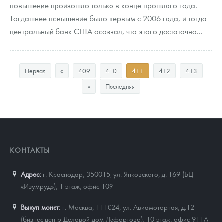
повышение произошло только в конце прошлого года.
Тогдашнее повышение было первым с 2006 года, и тогда
центральный банк США осознал, что этого достаточно...
Первая
«
409
410
411
412
413
»
Последняя
КОНТАКТЫ
Адрес:
г. Краснодар, 350015
,
ул. Янковского, д. 169 (БЦ
«Изумруд»), 1 этаж, офис 109
Выкуп монет:
г. Москва, 111024, ул. Авиамоторная, д.12
(бизнес-центр Деловой дом Лефортово), 10 этаж, офис 911А