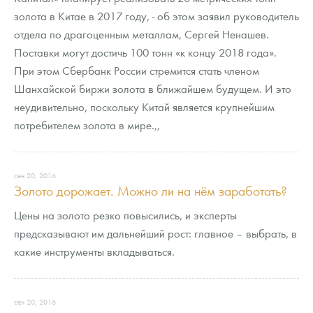
Русская нумизматика
золота в Китае в 2017 году, - об этом заявил руководитель
отдела по драгоценным металлам, Сергей Ненашев.
Золотая карманная галерея
Поставки могут достичь 100 тонн «к концу 2018 года».
Наборы подарочных и коллекционных монет
При этом Сбербанк России стремится стать членом
Шанхайской биржи золота в ближайшем будущем. И это
Монеты и жетоны из недрагоценных металлов
неудивительно, поскольку Китай является крупнейшим
потребителем золота в мире.,,
Книги по нумизматике
сен 20, 2016
Золото дорожает. Можно ли на нём заработать?
Цены на золото резко повысились, и эксперты
предсказывают им дальнейший рост: главное – выбрать, в
какие инструменты вкладываться.
сен 20, 2016