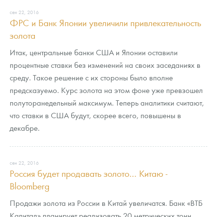
Новости
Монеты и жетоны ЗМД
Клуб ЗМД
Подбор монет
Иностранные
Памятные монеты России и СССР
сен 22, 2016
ФРС и Банк Японии увеличили привлекательность
Котировки
Георгий Победоносец
Гарантии
Информация
Аналитика и события
Монеты стран мира после 1950г
Монеты Царской России
золота
Контакты
Золотой червонец Сеятель
Выкуп монет
Распродажа монет и жетонов
Cтатьи
Курс золота и серебра
Итоги 2025 года. Прогноз курсов золота, серебра, платины на
Итак, центральные банки США и Японии оставили
2026 год
процентные ставки без изменений на своих заседаниях в
О нас
Золотые слитки
Вопрос - ответ
Георгий Победоносец - динамика цен
Лом выкуп
Выкуп серебряных монет
среду. Такое решение с их стороны было вполне
предсказуемо. Курс золота на этом фоне уже превзошел
Аксессуары
Памятка для работы с монетами из драгметаллов
Скупка слитков
Наши преимущества
полуторанедельный максимум. Теперь аналитики считают,
что ставки в США будут, скорее всего, повышены в
Гарри Поттер
Условия возврата
Письмо директору
декабре.
Год Лошади
Монеты
Пресс-служба
Флот: ледоколы и корабли
Политика конфиденциальности
сен 22, 2016
Россия будет продавать золото… Китаю -
Жетоны "Необыкновенные обитатели глубин"
Политика использования Cookies
Bloomberg
Ювелирные изделия
Положение по обработке и защите персональных данных
Продажи золота из России в Китай увеличатся. Банк «ВТБ
Капитал» планирует реализовать 20 метрических тонн