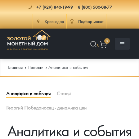
+7 (929) 840-19-99
8 (800) 500-08-77
Краснодар
Подбор монет
0
0
Главная
Новости
Аналитика и события
Каталог
Аналитика и события
Cтатьи
Инфо
Каталог Монет
Георгий Победоносец - динамика цен
Доставка
Инвестиционные монеты
Как сделать заказ
Аналитика и события
Услуги
Памятные и старинные монеты
Подлинность монет
Монеты Россия и СССР