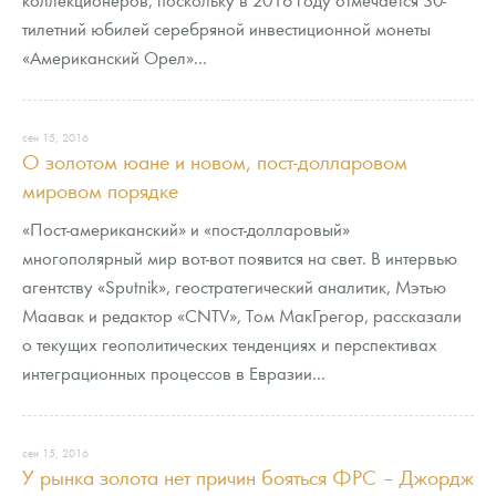
тилетний юбилей серебряной инвестиционной монеты
«Американский Орел»...
сен 15, 2016
О золотом юане и новом, пост-долларовом
мировом порядке
«Пост-американский» и «пост-долларовый»
многополярный мир вот-вот появится на свет. В интервью
агентству «Sputnik», геостратегический аналитик, Мэтью
Маавак и редактор «CNTV», Том МакГрегор, рассказали
о текущих геополитических тенденциях и перспективах
интеграционных процессов в Евразии...
сен 15, 2016
У рынка золота нет причин бояться ФРС – Джордж