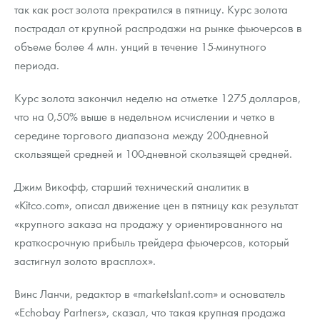
Русская нумизматика
так как рост золота прекратился в пятницу. Курс золота
пострадал от крупной распродажи на рынке фьючерсов в
Золотая карманная галерея
объеме более 4 млн. унций в течение 15-минутного
периода.
Наборы подарочных и коллекционных монет
Курс золота закончил неделю на отметке 1275 долларов,
Монеты и жетоны из недрагоценных металлов
что на 0,50% выше в недельном исчислении и четко в
Книги по нумизматике
середине торгового диапазона между 200-дневной
скользящей средней и 100-дневной скользящей средней.
Джим Викофф, старший технический аналитик в
«Kitco.com», описал движение цен в пятницу как результат
«крупного заказа на продажу у ориентированного на
краткосрочную прибыль трейдера фьючерсов, который
застигнул золото врасплох».
Винс Ланчи, редактор в «marketslant.com» и основатель
«Echobay Partners», сказал, что такая крупная продажа