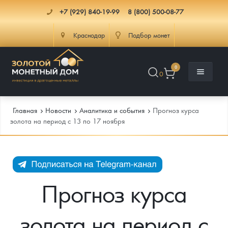
+7 (929) 840-19-99
8 (800) 500-08-77
Краснодар
Подбор монет
0
0
Главная
Новости
Аналитика и события
Прогноз курса
золота на период с 13 по 17 ноября
Каталог
Инфо
Каталог Монет
Прогноз курса
Доставка
Инвестиционные монеты
Как сделать заказ
золота на период с
Услуги
Памятные и старинные монеты
Подлинность монет
Монеты Россия и СССР