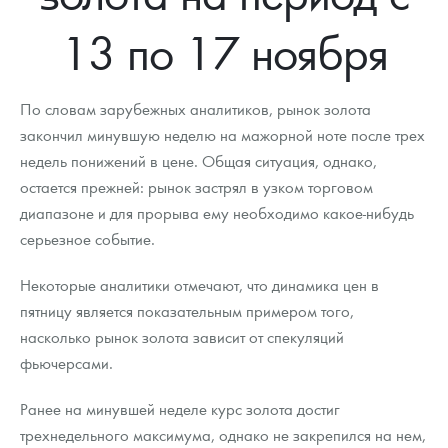
Новости
Монеты и жетоны ЗМД
Клуб ЗМД
Подбор монет
Иностранные
Памятные монеты России и СССР
13 по 17 ноября
Котировки
Георгий Победоносец
Гарантии
Информация
Аналитика и события
Монеты стран мира после 1950г
Монеты Царской России
Контакты
Золотой червонец Сеятель
Выкуп монет
Распродажа монет и жетонов
Cтатьи
Курс золота и серебра
Итоги 2025 года. Прогноз курсов золота, серебра, платины на
По словам зарубежных аналитиков, рынок золота
2026 год
закончил минувшую неделю на мажорной ноте после трех
О нас
Золотые слитки
Вопрос - ответ
Георгий Победоносец - динамика цен
Лом выкуп
Выкуп серебряных монет
недель понижений в цене. Общая ситуация, однако,
остается прежней: рынок застрял в узком торговом
Аксессуары
Памятка для работы с монетами из драгметаллов
Скупка слитков
Наши преимущества
диапазоне и для прорыва ему необходимо какое-нибудь
Гарри Поттер
Условия возврата
серьезное событие.
Письмо директору
Год Лошади
Монеты
Некоторые аналитики отмечают, что динамика цен в
Пресс-служба
пятницу является показательным примером того,
Флот: ледоколы и корабли
Политика конфиденциальности
насколько рынок золота зависит от спекуляций
фьючерсами.
Жетоны "Необыкновенные обитатели глубин"
Политика использования Cookies
Ранее на минувшей неделе курс золота достиг
Ювелирные изделия
Положение по обработке и защите персональных данных
трехнедельного максимума, однако не закрепился на нем,