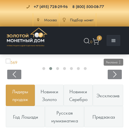
+7 (495) 728-29-96
8 (800) 500-08-77
Москва
Подбор монет
0
0
Реклама
Каталог
Лидеры
Новинки
Новинки
Эксклюзив
Инфо
Каталог Монет
продаж
Золото
Серебро
Доставка
Инвестиционные монеты
Как сделать заказ
Русская
Год Лошади
Предзаказ
нумизматика
Услуги
Памятные и старинные монеты
Подлинность монет
Монеты Россия и СССР