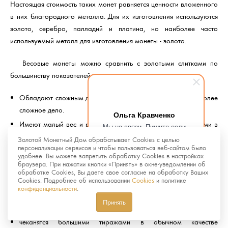
Настоящая стоимость таких монет равняется ценности вложенного
в них благородного металла. Для их изготовления используются
золото, серебро, палладий и платина, но наиболее часто
используемый металл для изготовления монеты - золото.
Весовые монеты можно сравнить с золотыми слитками по
большинству показателей, но по сравнению с ними монеты:
Обладают сложным дизайном, подделка монет гораздо более
сложное дело.
Ольга Кравченко
Имеют малый вес и размер, что делает их более удобными в
Мы на связи. Пишите если
хранении и реализации.
возникнут любые вопросы.
Золотой Монетный Дом обрабатывает Cookies с целью
Рады помочь.
персонализации сервисов и чтобы пользоваться веб-сайтом было
удобнее. Вы можете запретить обработку Cookies в настройках
Памятные и инвестиционные монеты отличаются тем, что
браузера. При нажатии кнопки «Принять» в окне-уведомлении об
вторые:
обработке Cookies, Вы даете свое согласие на обработку Ваших
Cookies. Подробнее об использовании
Cookies
и политике
конфиденциальности
.
не пользуются большим спросом у нумизматов
Принять
не имеют художественной ценности
чеканятся большими тиражами в обычном качестве