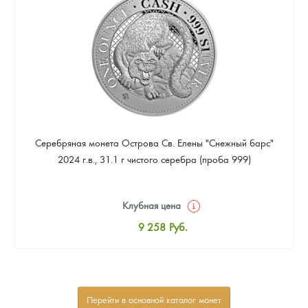
Звоните
Серебряная монета Острова Св. Елены "Снежный барс"
2024 г.в., 31.1 г чистого серебра (проба 999)
Клубная цена
9 258
Руб.
Стандартная цена
9 803
Руб.
Цена выкупа
Перейти в основной каталог монет
Звоните