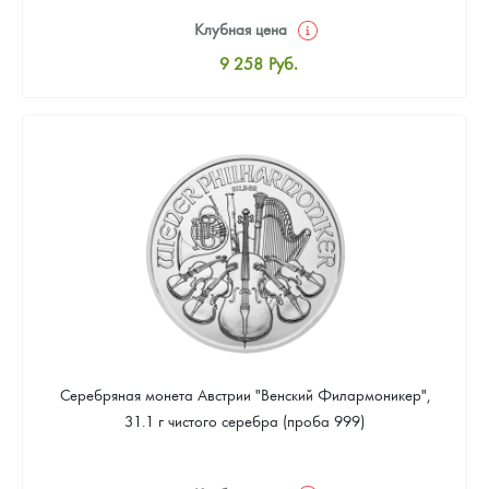
Клубная цена
9 258
Руб.
Стандартная цена
9 803
Руб.
Цена выкупа
Звоните
Серебряная монета Австрии "Венский Филармоникер",
31.1 г чистого серебра (проба 999)