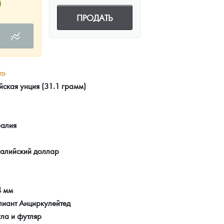
0
ПРОДАТЬ
то
йская унция (31.1 грамм)
ралия
ралийский доллар
4 мм
лиант Анциркулейтед
ла и футляр