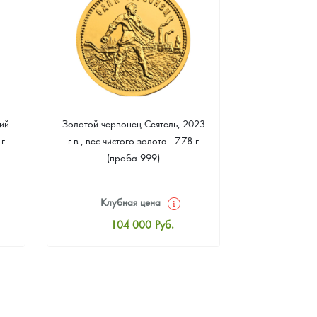
ий
Золотой червонец Сеятель, 2023
Золотая 
 г
г.в., вес чистого золота - 7.78 г
"Филармонике
(проба 999)
г чистого зо
Клубная цена
Клуб
104 000
Руб.
10
Стандартная цена
Стан
104 465
Руб.
10
Цена выкупа
Ц
93 953
Руб.
9