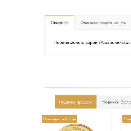
Наборы подарочных и коллекционных монет
Описание
Описание аверса монеты
Монеты и жетоны из недрагоценных металлов
Книги по нумизматике
Первая монета серии «Австралийская 
Лидеры продаж
Новинки Золо
Отчеканено в России
Отче