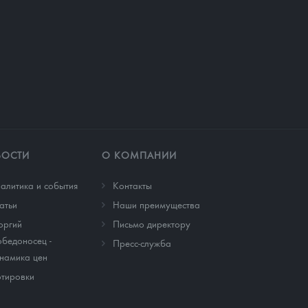
ВОСТИ
О КОМПАНИИ
алитика и события
Контакты
атьи
Наши преимущества
оргий
Письмо директору
бедоносец -
Пресс-служба
намика цен
тировки