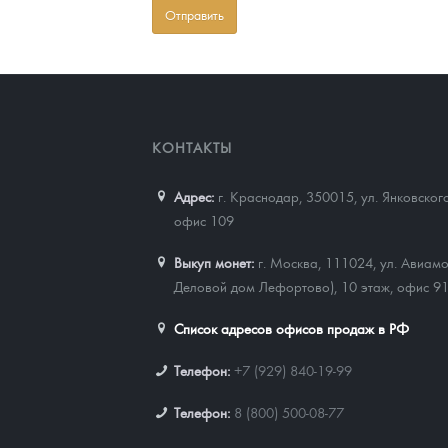
КОНТАКТЫ
Адрес:
г. Краснодар, 350015
,
ул. Янковског
офис 109
Выкуп монет:
г. Москва, 111024, ул. Авиамо
Деловой дом Лефортово), 10 этаж, офис 9
Список адресов офисов продаж в РФ
Телефон:
+7 (929) 840-19-99
Телефон:
8 (800) 500-08-77