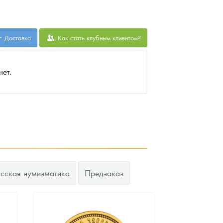
Доставка
Как стать клубным клиентом?
нет.
усская нумизматика
Предзаказ