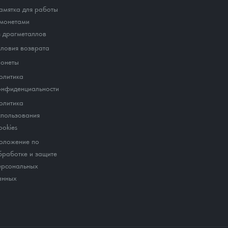
амятка для работы
 монетами
з драгметаллов
словия возврата
онеты
олитика
онфиденциальности
олитика
спользования
ookies
оложение по
бработке и защите
ерсональных
анных