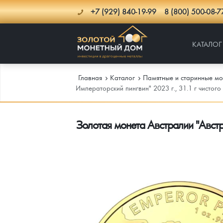
+7 (929) 840-19-99
8 (800) 500-08-7
КАТАЛОГ
Главная
Каталог
Памятные и старинные мо
Императорский пингвин" 2023 г., 31.1 г чистог
Каталог
Золотая монета Австралии "Австра
Инфо
Каталог Монет
Доставка
Инвестиционные монеты
Как сделать заказ
Услуги
Памятные и старинные монеты
Подлинность монет
Монеты Россия и СССР
Новости
Монеты и жетоны ЗМД
Клуб ЗМД
Подбор монет
Иностранные
Памятные монеты России и СССР
Котировки
Георгий Победоносец
Гарантии
Информация
Аналитика и события
Монеты стран мира после 1950г
Монеты Царской России