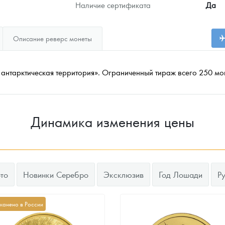
Наличие сертификата
Да
Описание реверс монеты
антарктическая территория». Ограниченный тираж всего 250 мо
Динамика изменения цены
то
Новинки Серебро
Эксклюзив
Год Лошади
Р
канено в России