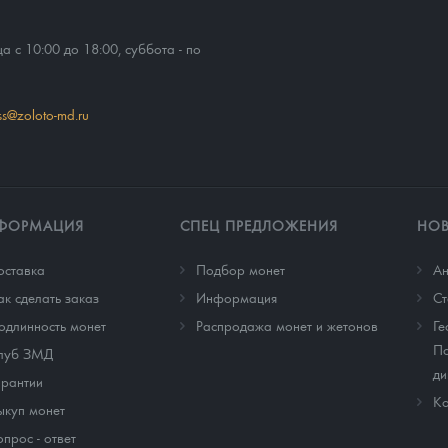
ца с 10:00 до 18:00, суббота - по
ss@zoloto-md.ru
ФОРМАЦИЯ
СПЕЦ ПРЕДЛОЖЕНИЯ
НО
оставка
Подбор монет
Ан
ак сделать заказ
Информация
Cт
одлинность монет
Распродажа монет и жетонов
Ге
По
луб ЗМД
ди
арантии
Ко
ыкуп монет
опрос - ответ