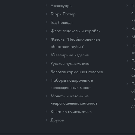
Аксессуары
П
с
Гарри Поттер
и
Год Лошади
У
Флот: ледоколы и корабли
М
Жетоны "Необыкновенные
П
обитатели глубин"
к
Ювелирные изделия
П
Русская нумизматика
и
Золотая карманная галерея
C
Наборы подарочных и
П
коллекционных монет
о
Монеты и жетоны из
п
недрагоценных металлов
д
Книги по нумизматике
Другое