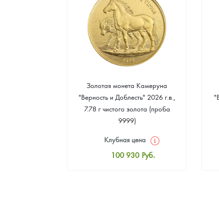
а Острова Св.
Золотая монета Камеруна
рс" 2024 г.в.,
"Верность и Доблесть" 2026 г.в.,
"
еребра (проба
7.78 г чистого золота (проба
9999)
цена
Клубная цена
8
Руб.
100 930
Руб.
ная цена
Стандартная цена
3
Руб.
101 860
Руб.
ыкупа
Цена выкупа
оните
93 023
Руб.