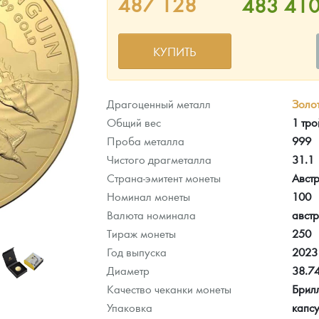
487 128
483 41
ра, платины на 2026 год
КУПИТЬ
Драгоценный металл
Золо
Общий вес
1 тро
Проба металла
999
Чистого драгметалла
31.1
Страна-эмитент монеты
Авст
Номинал монеты
100
Валюта номинала
авст
Тираж монеты
250
данных
Год выпуска
2023
Диаметр
38.7
Качество чеканки монеты
Брил
Упаковка
капсу