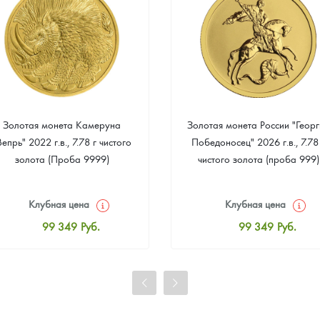
Золотая монета Камеруна
Золотая монета России "Георг
Вепрь" 2022 г.в., 7.78 г чистого
Победоносец" 2026 г.в., 7.78
золота (Проба 9999)
чистого золота (проба 999)
Клубная цена
Клубная цена
99 349
Руб.
99 349
Руб.
Стандартная цена
Стандартная цена
99 814
Руб.
99 814
Руб.
Цена выкупа
Цена выкупа
93 023
Руб.
93 953
Руб.