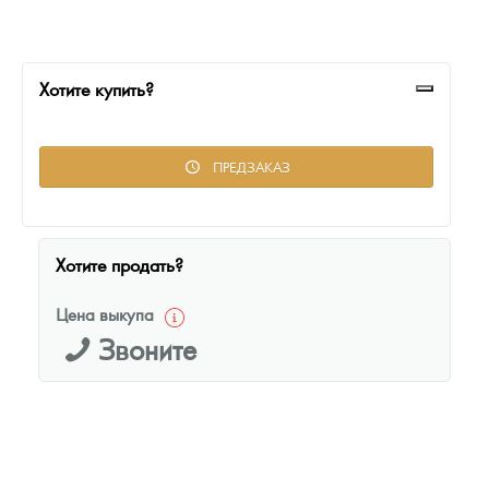
Русская нумизматика
Золотая карманная галерея
Хотите купить?
Наборы подарочных и коллекционных монет
Монеты и жетоны из недрагоценных металлов
ПРЕДЗАКАЗ
Книги по нумизматике
Хотите продать?
Цена выкупа
Звоните