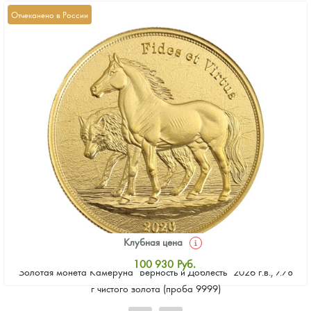
Отчеканено в России
Клубная цена
100 930
Руб.
Золотая монета Камеруна "Верность и Доблесть" 2026 г.в., 7.78
Стандартная цена
г чистого золота (проба 9999)
101 860
Руб.