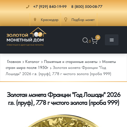
+7 (929) 840-19-99
8 (800) 500-08-77
Краснодар
Подбор монет
0
0
Главная
Каталог
Памятные и старинные монеты
Монеты
стран мира после 1950г
Золотая монета Франции "Год
Лошади" 2026 г.в. (пруф), 7.78 г чистого золота (проба 999)
Каталог
Золотая монета Франции "Год Лошади" 2026
Инфо
Каталог Монет
г.в. (пруф), 7.78 г чистого золота (проба 999)
Доставка
Инвестиционные монеты
Как сделать заказ
Услуги
Памятные и старинные монеты
Подлинность монет
Монеты Россия и СССР