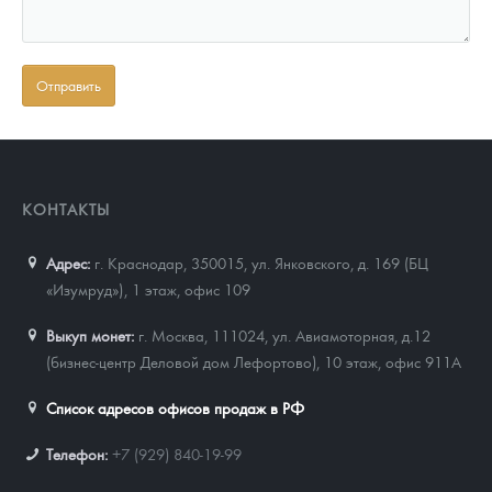
КОНТАКТЫ
Адрес:
г. Краснодар, 350015
,
ул. Янковского, д. 169 (БЦ
«Изумруд»), 1 этаж, офис 109
Выкуп монет:
г. Москва, 111024, ул. Авиамоторная, д.12
(бизнес-центр Деловой дом Лефортово), 10 этаж, офис 911А
Список адресов офисов продаж в РФ
Телефон:
+7 (929) 840-19-99