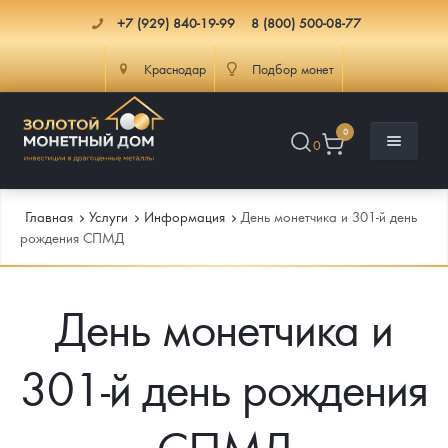
+7 (929) 840-19-99
8 (800) 500-08-77
Краснодар
Подбор монет
0
0
Главная
Услуги
Информация
День монетчика и 301-й день
рождения СПМД
Каталог
День монетчика и
Инфо
Каталог Монет
301-й день рождения
Доставка
Инвестиционные монеты
Как сделать заказ
Услуги
Памятные и старинные монеты
Подлинность монет
Монеты Россия и СССР
СПМД