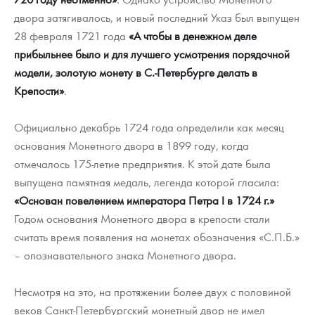
Русская нумизматика
двора затягивалось, и новый последний Указ был выпущен
28 февраля 1721 года
«А чтобы в денежном деле
Золотая карманная галерея
прибыльнее было и для лучшего усмотрения порядочной
Наборы подарочных и коллекционных монет
модели, золотую монету в С.-Петербурге делать в
Крепости»
.
Монеты и жетоны из недрагоценных металлов
Официально декабрь 1724 года определили как месяц
Книги по нумизматике
основания Монетного двора в 1899 году, когда
отмечалось 175-летие предприятия. К этой дате была
выпущена памятная медаль, легенда которой гласила:
«Основан повелением императора Петра I в 1724 г.»
Годом основания Монетного двора в крепости стали
считать время появления на монетах обозначения «С.П.Б.»
– опознавательного знака Монетного двора.
Несмотря на это, на протяжении более двух с половиной
веков Санкт-Петербургский монетный двор не имел