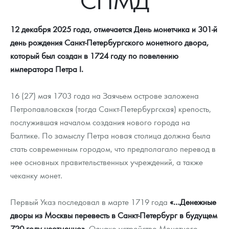
Новости
Монеты и жетоны ЗМД
Клуб ЗМД
Подбор монет
Иностранные
Памятные монеты России и СССР
12 декабря 2025 года, отмечается День монетчика и 301-й
Котировки
Георгий Победоносец
Гарантии
Информация
Аналитика и события
Монеты стран мира после 1950г
Монеты Царской России
день рождения Санкт-Петербургского монетного двора,
Контакты
Золотой червонец Сеятель
Выкуп монет
Распродажа монет и жетонов
Cтатьи
Курс золота и серебра
Итоги 2025 года. Прогноз курсов золота, серебра, платины на
который был создан в 1724 году по повелению
2026 год
императора Петра I.
О нас
Золотые слитки
Вопрос - ответ
Георгий Победоносец - динамика цен
Лом выкуп
Выкуп серебряных монет
16 (27) мая 1703 года на Заячьем острове заложена
Аксессуары
Памятка для работы с монетами из драгметаллов
Скупка слитков
Наши преимущества
Петропавловская (тогда Санкт-Петербургская) крепость,
Гарри Поттер
Условия возврата
послужившая началом создания нового города на
Письмо директору
Балтике. По замыслу Петра новая столица должна была
Год Лошади
Монеты
Пресс-служба
стать современным городом, что предполагало перевод в
нее основных правительственных учреждений, а также
Флот: ледоколы и корабли
Политика конфиденциальности
чеканку монет.
Жетоны "Необыкновенные обитатели глубин"
Политика использования Cookies
Первый Указ последовал в марте 1719 года
«…Денежные
Ювелирные изделия
Положение по обработке и защите персональных данных
дворы из Москвы перевесть в Санкт-Петербург в будущем
720 году неотменно»
. Однако устройство Монетного