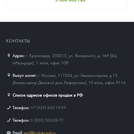
Стандартная цена
5 005 000
Руб.
Цена выкупа
Звоните
КОНТАКТЫ
Адрес:
г. Краснодар, 350015
,
ул. Янковского, д. 169 (БЦ
«Изумруд»), 1 этаж, офис 109
Выкуп монет:
г. Москва, 111024, ул. Авиамоторная, д.12
(бизнес-центр Деловой дом Лефортово), 10 этаж, офис 911А
Список адресов офисов продаж в РФ
Телефон:
+7 (929) 840-19-99
Телефон:
8 (800) 500-08-77
Email:
mail@zoloto-md.ru