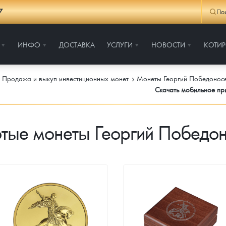
7
По
ИНФО
ДОСТАВКА
УСЛУГИ
НОВОСТИ
КОТИ
Продажа и выкуп инвестиционных монет
Монеты Георгий Победонос
Скачать мобильное п
тые монеты Георгий Победо