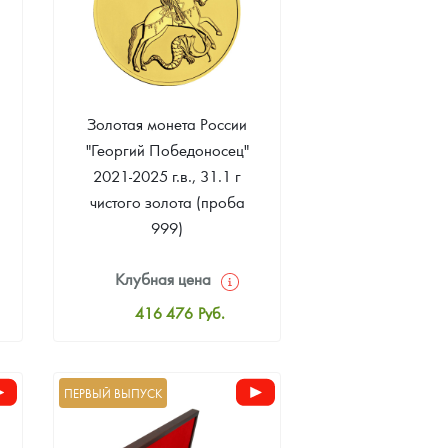
Золотая монета России
"Георгий Победоносец"
2021-2025 г.в., 31.1 г
чистого золота (проба
999)
Клубная цена
416 476
Руб.
Стандартная цена
418 335
Руб.
ПЕРВЫЙ ВЫПУСК
Цена выкупа
369 251
Руб.