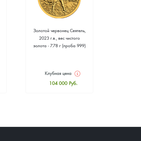
Золотой червонец Сеятель,
Золотая 
2023 г.в., вес чистого
"Филармони
золота - 7.78 г (проба 999)
7.78 г 
(пр
Клубная цена
Клуб
104 000
Руб.
10
Стандартная цена
Стан
104 465
Руб.
10
Цена выкупа
Ц
93 953
Руб.
9