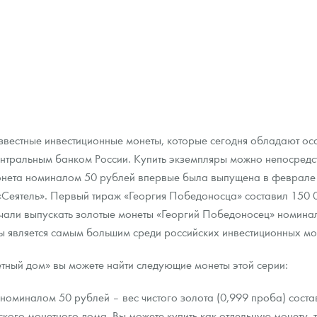
Звоните
183 138
Руб.
звестные инвестиционные монеты, которые сегодня обладают ос
нтральным банком России. Купить экземпляры можно непосредст
онета номиналом 50 рублей впервые была выпущена в феврале 
Сеятель». Первый тираж «Георгия Победоносца» составил 150 0
ачали выпускать золотые монеты «Георгий Победоносец» номина
ы является самым большим среди российских инвестиционных мо
етный дом» вы можете найти следующие монеты этой серии:
оминалом 50 рублей – вес чистого золота (0,999 проба) состав
ского монетного дома. Вы можете купить как отдельную монету, 