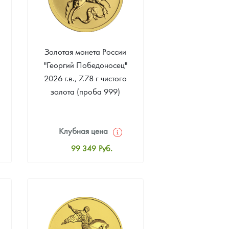
Золотая монета России
"Георгий Победоносец"
2026 г.в., 7.78 г чистого
золота (проба 999)
Клубная цена
99 349
Руб.
Стандартная цена
99 814
Руб.
Цена выкупа
93 953
Руб.