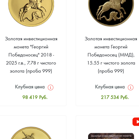
Золотая инвестиционная
Золотая инвестиционная
монета "Георгий
монета Георгий
Победоносец" 2018 -
Победоносец (ММД),
2025 г.в., 7.78 г чистого
15.55 г чистого золота
золота (проба 999)
(проба 999)
Клубная цена
Клубная цена
98 419
Руб.
217 534
Руб.
Стандартная цена
Стандартная цена
98 884
Руб.
219 394
Руб.
Цена выкупа
Цена выкупа
Звоните
93 953
Руб.