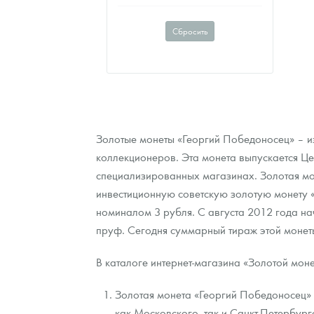
1
57.54
1
1
Сбросить
Золотые монеты «Георгий Победоносец» – и
коллекционеров. Эта монета выпускается Це
специализированных магазинах. Золотая м
инвестиционную советскую золотую монету «
номиналом 3 рубля. С августа 2012 года н
пруф. Сегодня суммарный тираж этой монет
В каталоге интернет-магазина «Золотой мон
Золотая монета «Георгий Победоносец» н
как Московского, так и Санкт-Петербург