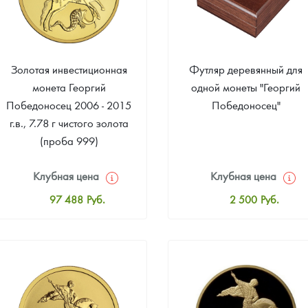
ра, платины на 2026 год
Золотая инвестиционная
Футляр деревянный для
монета Георгий
одной монеты "Георгий
Победоносец 2006 - 2015
Победоносец"
г.в., 7.78 г чистого золота
(проба 999)
Клубная цена
Клубная цена
97 488
Руб.
2 500
Руб.
Стандартная цена
Стандартная цена
97 953
Руб.
2 800
Руб.
данных
Цена выкупа
Цена выкупа
Звоните
93 023
Руб.