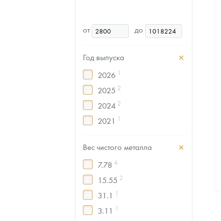
от
до
Год выпуска
1
2026
2
2025
2
2024
1
2021
1
2015
Вес чистого металла
1
2012
4
7.78
2
15.55
1
31.1
1
3.11