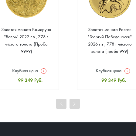
Золотая монета Камеруна
Золотая монета России
"Вепрь" 2022 г.в., 7.78 г
"Георгий Победоносец"
чистого золота (Проба
2026 г.в., 7.78 г чистого
9999)
золота (проба 999)
Клубная цена
Клубная цена
99 349
Руб.
99 349
Руб.
Стандартная цена
Стандартная цена
99 814
Руб.
99 814
Руб.
Цена выкупа
Цена выкупа
93 023
Руб.
93 953
Руб.