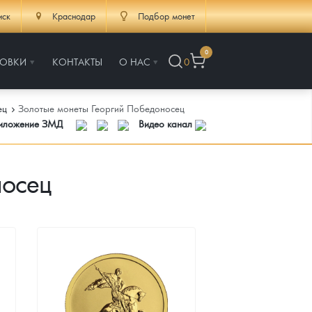
иск
Краснодар
Подбор монет
0
РОВКИ
КОНТАКТЫ
О НАС
0
ец
Золотые монеты Георгий Победоносец
риложение ЗМД
Видео канал
носец