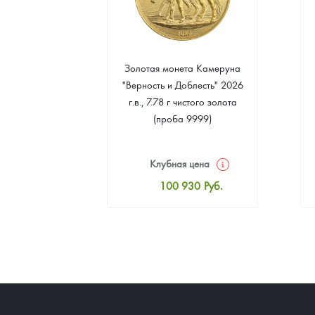
 монета
Золотая монета Камеруна
. Елены
"Верность и Доблесть" 2026
 2024 г.в.,
г.в., 7.78 г чистого золота
о серебра
(проба 9999)
999)
цена
Клубная цена
8
Руб.
100 930
Руб.
ная цена
Стандартная цена
3
Руб.
101 860
Руб.
ыкупа
Цена выкупа
оните
93 023
Руб.