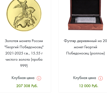
41 834
Руб.
93 953
Руб.
Золотая монета России
Футляр деревянный на 2
"Георгий Победоносец"
монет Георгий
2021-2025 г.в., 15.55 г
Победоносец (роллом)
чистого золота (проба
999)
Клубная цена
Клубная цена
207 308
Руб.
12 000
Руб.
Стандартная цена
Стандартная цена
208 238
Руб.
12 500
Руб.
Цена выкупа
Цена выкупа