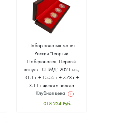
Набор золотых монет
России "Георгий
Победоносец. Первый
выпуск - СПМД" 2021 г.в.,
31.1 г + 15.55 г + 7.78 г +
3.11 г чистого золота
Клубная цена
(Проба 999)
1 018 224
Руб.
Стандартная цена
1 018 224
Руб.
Цена выкупа