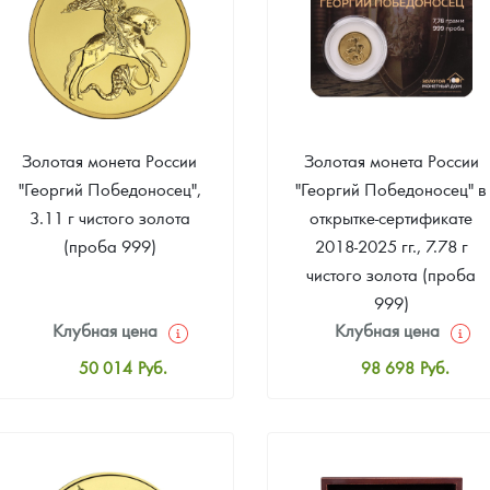
Золотая монета России
Золотая монета России
"Георгий Победоносец",
"Георгий Победоносец" в
3.11 г чистого золота
открытке-сертификате
(проба 999)
2018-2025 гг., 7.78 г
чистого золота (проба
999)
Клубная цена
Клубная цена
50 014
Руб.
98 698
Руб.
Стандартная цена
Стандартная цена
50 200
Руб.
99 163
Руб.
Цена выкупа
Цена выкупа